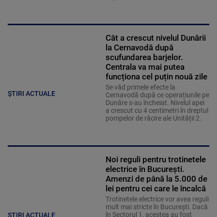
Cât a crescut nivelul Dunării
la Cernavodă după
scufundarea barjelor.
Centrala va mai putea
funcționa cel puțin nouă zile
Se văd primele efecte la
ȘTIRI ACTUALE
Cernavodă după ce operațiunile pe
Dunăre s-au încheiat. Nivelul apei
a crescut cu 4 centimetri în dreptul
pompelor de răcire ale Unității 2.
Noi reguli pentru trotinetele
electrice în București.
Amenzi de până la 5.000 de
lei pentru cei care le încalcă
Trotinetele electrice vor avea reguli
mult mai stricte în București. Dacă
în Sectorul 1, acestea au fost
ȘTIRI ACTUALE