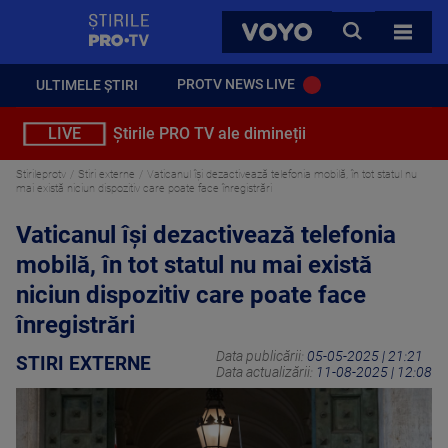
StirilePROTV
CAUTA
VOYO
TOATE 
PROTV NEWS LIVE
ULTIMELE ȘTIRI
LIVE
Știrile PRO TV ale dimineții
Stirileprotv
Stiri externe
Vaticanul își dezactivează telefonia mobilă, în tot statul nu
mai există niciun dispozitiv care poate face înregistrări
Vaticanul își dezactivează telefonia
mobilă, în tot statul nu mai există
niciun dispozitiv care poate face
înregistrări
Data publicării:
05-05-2025 | 21:21
STIRI EXTERNE
Data actualizării:
11-08-2025 | 12:08