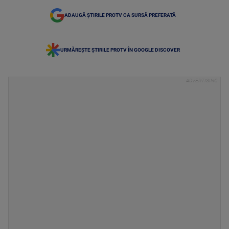
ADAUGĂ ȘTIRILE PROTV CA SURSĂ PREFERATĂ
URMĂREȘTE ȘTIRILE PROTV ÎN GOOGLE DISCOVER