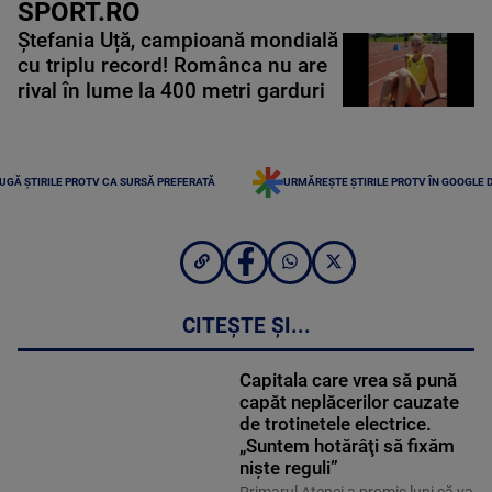
SPORT.RO
Ștefania Uță, campioană mondială
cu triplu record! Românca nu are
rival în lume la 400 metri garduri
UGĂ ȘTIRILE PROTV CA SURSĂ PREFERATĂ
URMĂREȘTE ȘTIRILE PROTV ÎN GOOGLE 
CITEȘTE ȘI...
Capitala care vrea să pună
capăt neplăcerilor cauzate
de trotinetele electrice.
„Suntem hotărâţi să fixăm
nişte reguli”
Primarul Atenei a promis luni că va