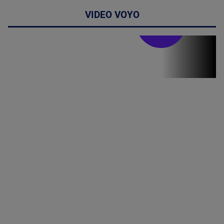
VIDEO VOYO
Stirile PRO TV
Stirile PRO
TV # 19.00 -
09 August
2026
MAI
MULTE
DETALII