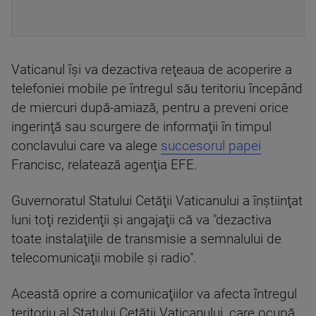
Vaticanul îşi va dezactiva reţeaua de acoperire a
telefoniei mobile pe întregul său teritoriu începând
de miercuri după-amiază, pentru a preveni orice
ingerinţă sau scurgere de informaţii în timpul
conclavului care va alege
succesorul papei
Francisc, relatează agenţia EFE.
Guvernoratul Statului Cetăţii Vaticanului a înştiinţat
luni toţi rezidenţii şi angajaţii că va "dezactiva
toate instalaţiile de transmisie a semnalului de
telecomunicaţii mobile şi radio".
Această oprire a comunicaţiilor va afecta întregul
teritoriu al Statului Cetăţii Vaticanului, care ocupă