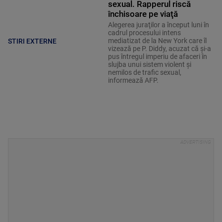
sexual. Rapperul riscă
închisoare pe viaţă
Alegerea juraţilor a început luni în
cadrul procesului intens
mediatizat de la New York care îl
STIRI EXTERNE
vizează pe P. Diddy, acuzat că şi-a
pus întregul imperiu de afaceri în
slujba unui sistem violent şi
nemilos de trafic sexual,
informează AFP.