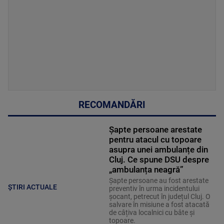
RECOMANDĂRI
Șapte persoane arestate
pentru atacul cu topoare
asupra unei ambulanțe din
Cluj. Ce spune DSU despre
„ambulanța neagră”
Șapte persoane au fost arestate
ȘTIRI ACTUALE
preventiv în urma incidentului
șocant, petrecut în județul Cluj. O
salvare în misiune a fost atacată
de câțiva localnici cu bâte și
topoare.