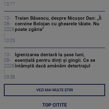
10:17
10-
Traian Băsescu, despre Nicușor Dan: „Îi
08-
convine Bolojan cu ghearele tăiate. Nu
2026
poate zgâria”
|
10:05
10-
Igienizarea dentară la șase luni,
08-
esențială pentru dinți și gingii. Ce se
2026
întâmplă dacă amânăm detartrajul
|
09:58
VEZI MAI MULTE ȘTIRI
TOP CITITE