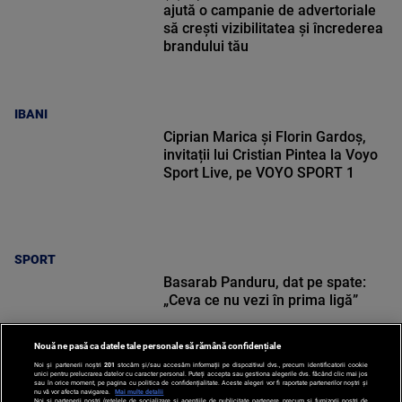
ajută o campanie de advertoriale
să crești vizibilitatea și încrederea
brandului tău
IBANI
Ciprian Marica și Florin Gardoș,
invitații lui Cristian Pintea la Voyo
Sport Live, pe VOYO SPORT 1
SPORT
Basarab Panduru, dat pe spate:
„Ceva ce nu vezi în prima ligă”
Nouă ne pasă ca datele tale personale să rămână confidențiale
Noi și partenerii noștri
201
stocăm și/sau accesăm informații pe dispozitivul dvs., precum identificatorii cookie
unici pentru prelucrarea datelor cu caracter personal. Puteți accepta sau gestiona alegerile dvs. făcând clic mai jos
sau în orice moment, pe pagina cu politica de confidențialitate. Aceste alegeri vor fi raportate partenerilor noștri și
nu vă vor afecta navigarea.
Mai multe detalii
Noi si partenerii nostri (retelele de socializare si agentiile de publicitate partenere, precum si furnizorii nostri de