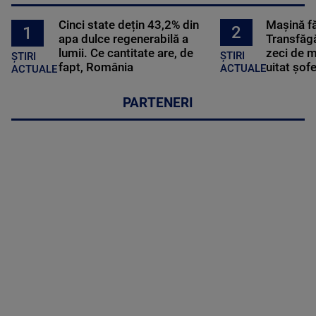
Cinci state dețin 43,2% din
Mașină f
2
1
apa dulce regenerabilă a
Transfăgă
lumii. Ce cantitate are, de
zeci de m
ȘTIRI
ȘTIRI
fapt, România
uitat șof
ACTUALE
ACTUALE
PARTENERI