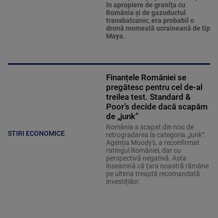
în apropiere de graniţa cu
România şi de gazoductul
transbalcanic, era probabil o
dronă momeală ucraineană de tip
Maya.
Finanțele României se
pregătesc pentru cel de-al
treilea test. Standard &
Poor’s decide dacă scapăm
de „junk”
România a scapat din nou de
STIRI ECONOMICE
retrogradarea la categoria „junk”.
Agenția Moody's, a reconfirmat
ratingul României, dar cu
perspectivă negativă. Asta
înseamnă că țara noastră rămâne
pe ultima treaptă recomandată
investițiilor.