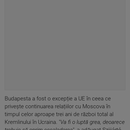
Budapesta a fost o excepție a UE în ceea ce
privește continuarea relațiilor cu Moscova în
timpul celor aproape trei ani de război total al
Kremlinului în Ucraina. "
Va fi o luptă grea, deoarece
trebuie să oprim escaladarea
", a adăugat Szijjártó.