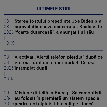
ULTIMELE ȘTIRI
09-
Starea fostului președinte Joe Biden s-a
08-
agravat din cauza cancerului. Boala este
2026
"foarte dureroasă", a anunțat fiul său
|
10:09
09-
A activat „Alertă telefon pierdut” după ce
08-
i-a fost furat din supermarket. Ce s-a
2026
întâmplat după
|
09:44
09-
Misiune dificilă în Bucegi. Salvamontiștii
08-
au folosit în premieră un sistem special
2026
pentru doi alpiniști blocați pe stâncă