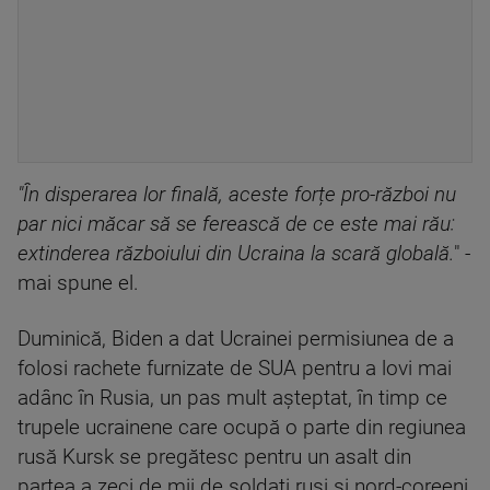
"În disperarea lor finală, aceste forțe pro-război nu
par nici măcar să se ferească de ce este mai rău:
extinderea războiului din Ucraina la scară globală.
" -
mai spune el.
Duminică, Biden a dat Ucrainei permisiunea de a
folosi rachete furnizate de SUA pentru a lovi mai
adânc în Rusia, un pas mult așteptat, în timp ce
trupele ucrainene care ocupă o parte din regiunea
rusă Kursk se pregătesc pentru un asalt din
partea a zeci de mii de soldați ruși și nord-coreeni