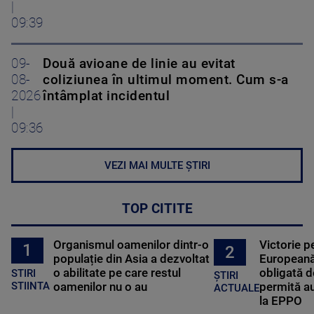
|
09:39
09-
Două avioane de linie au evitat
08-
coliziunea în ultimul moment. Cum s-a
2026
întâmplat incidentul
|
09:36
VEZI MAI MULTE ȘTIRI
TOP CITITE
Organismul oamenilor dintr-o
Victorie p
1
2
populație din Asia a dezvoltat
Europeană
o abilitate pe care restul
obligată d
STIRI
ȘTIRI
oamenilor nu o au
permită au
STIINTA
ACTUALE
la EPPO