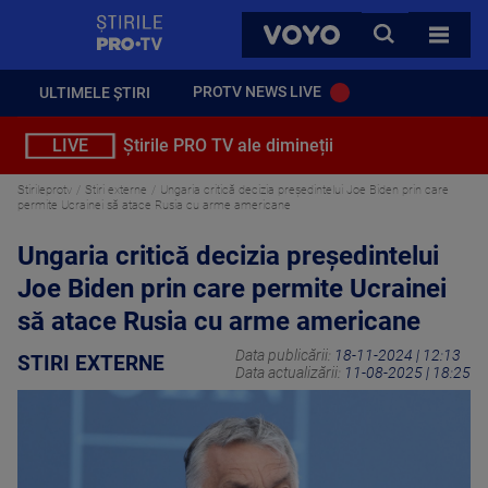
StirilePROTV
CAUTA
VOYO
TOATE 
PROTV NEWS LIVE
ULTIMELE ȘTIRI
LIVE
Știrile PRO TV ale dimineții
Stirileprotv
Stiri externe
Ungaria critică decizia președintelui Joe Biden prin care
permite Ucrainei să atace Rusia cu arme americane
Ungaria critică decizia președintelui
Joe Biden prin care permite Ucrainei
să atace Rusia cu arme americane
Data publicării:
18-11-2024 | 12:13
STIRI EXTERNE
Data actualizării:
11-08-2025 | 18:25