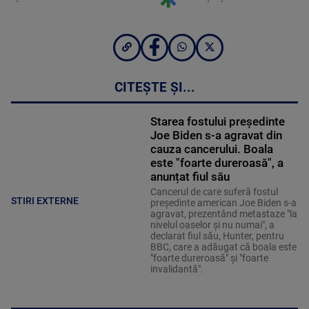
CITEȘTE ȘI...
Starea fostului președinte
Joe Biden s-a agravat din
cauza cancerului. Boala
este "foarte dureroasă", a
anunțat fiul său
Cancerul de care suferă fostul
STIRI EXTERNE
preşedinte american Joe Biden s-a
agravat, prezentând metastaze "la
nivelul oaselor şi nu numai", a
declarat fiul său, Hunter, pentru
BBC, care a adăugat că boala este
"foarte dureroasă" şi "foarte
invalidantă".