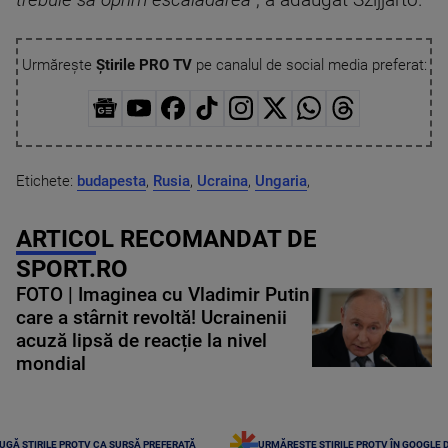
Urmărește
Știrile PRO TV
pe canalul de social media preferat:
Etichete:
budapesta
,
Rusia
,
Ucraina
,
Ungaria
,
ARTICOL RECOMANDAT DE
SPORT.RO
FOTO | Imaginea cu Vladimir Putin
care a stârnit revoltă! Ucrainenii
acuză lipsă de reacție la nivel
mondial
UGĂ ȘTIRILE PROTV CA SURSĂ PREFERATĂ
URMĂREȘTE ȘTIRILE PROTV ÎN GOOGLE 