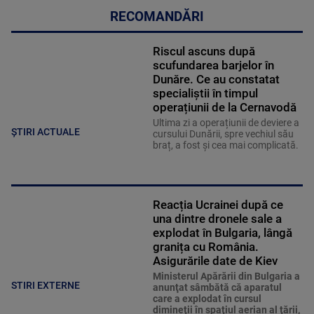
RECOMANDĂRI
Riscul ascuns după
scufundarea barjelor în
Dunăre. Ce au constatat
specialiștii în timpul
operațiunii de la Cernavodă
Ultima zi a operațiunii de deviere a
ȘTIRI ACTUALE
cursului Dunării, spre vechiul său
braț, a fost și cea mai complicată.
Reacția Ucrainei după ce
una dintre dronele sale a
explodat în Bulgaria, lângă
granița cu România.
Asigurările date de Kiev
Ministerul Apărării din Bulgaria a
STIRI EXTERNE
anunţat sâmbătă că aparatul
care a explodat în cursul
dimineţii în spaţiul aerian al ţării,