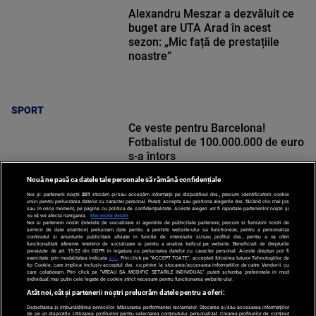
Alexandru Meszar a dezvăluit ce
buget are UTA Arad în acest
sezon: „Mic față de prestațiile
noastre”
SPORT
Ce veste pentru Barcelona!
Fotbalistul de 100.000.000 de euro
s-a întors
Nouă ne pasă ca datele tale personale să rămână confidențiale
Noi și partenerii noștri
201
stocăm și/sau accesăm informații pe dispozitivul dvs., precum identificatorii cookie
unici pentru prelucrarea datelor cu caracter personal. Puteți accepta sau gestiona alegerile dvs. făcând clic mai jos
sau în orice moment, pe pagina cu politica de confidențialitate. Aceste alegeri vor fi raportate partenerilor noștri și
nu vă vor afecta navigarea.
Mai multe detalii
SPORT
Noi si partenerii nostri (retelele de socializare si agentiile de publicitate partenere, precum si furnizorii nostri de
servicii de date analitice) prelucram date pentru a permite website-ului sa functioneze, pentru a personaliza
continutul si anunturile publicitare afisate in functie de interesele si/sau profilul dvs., pentru a va oferi
functionalitati aferente retelelor de socializare si pentru a analiza traficul pe website. Beneficiati de drepturile
prevazute de art. 15-22 din GDPR in legatura cu prelucrarea datelor cu caracter personal. Aceste drepturi pot fi
exercitate prin modalitatea indicata
aici
. Prin click pe “ACCEPT TOATE”, acceptati folosirea tuturor Tehnologiilor de
tip Cookie, care implica inclusiv acceptul dvs. cu privire la stocarea/accesarea informatiilor de catre Vendor-ii cu
care colaboram. Prin click pe “VREAU SA MODIFIC SETARILE INDIVIDUAL” puteti schimba preferintele in mod
individual, mai putin cele legate de cookie strict necesare pentru functionarea website-ului.
Atât noi, cât și partenerii noștri prelucrăm datele pentru a oferi:
Dezvoltarea și îmbunătățirea serviciilor. Măsurarea performanței reclamelor. Stocarea și/sau accesarea informațiilor
de pe un dispozitiv. Utilizarea profilurilor pentru selectarea conținutului personalizat. Crearea profilurilor de conținut