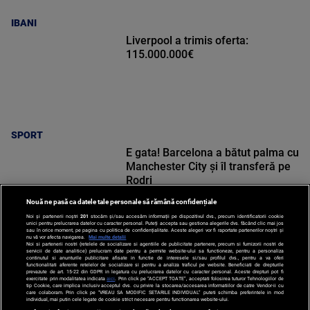
IBANI
Liverpool a trimis oferta:
115.000.000€
SPORT
E gata! Barcelona a bătut palma cu
Manchester City și îl transferă pe
Rodri
Nouă ne pasă ca datele tale personale să rămână confidențiale
Noi și partenerii noștri
201
stocăm și/sau accesăm informații pe dispozitivul dvs., precum identificatorii cookie
unici pentru prelucrarea datelor cu caracter personal. Puteți accepta sau gestiona alegerile dvs. făcând clic mai jos
sau în orice moment, pe pagina cu politica de confidențialitate. Aceste alegeri vor fi raportate partenerilor noștri și
nu vă vor afecta navigarea.
Mai multe detalii
Noi si partenerii nostri (retelele de socializare si agentiile de publicitate partenere, precum si furnizorii nostri de
SPORT
servicii de date analitice) prelucram date pentru a permite website-ului sa functioneze, pentru a personaliza
continutul si anunturile publicitare afisate in functie de interesele si/sau profilul dvs., pentru a va oferi
functionalitati aferente retelelor de socializare si pentru a analiza traficul pe website. Beneficiati de drepturile
prevazute de art. 15-22 din GDPR in legatura cu prelucrarea datelor cu caracter personal. Aceste drepturi pot fi
exercitate prin modalitatea indicata
aici
. Prin click pe “ACCEPT TOATE”, acceptati folosirea tuturor Tehnologiilor de
tip Cookie, care implica inclusiv acceptul dvs. cu privire la stocarea/accesarea informatiilor de catre Vendor-ii cu
care colaboram. Prin click pe “VREAU SA MODIFIC SETARILE INDIVIDUAL” puteti schimba preferintele in mod
individual, mai putin cele legate de cookie strict necesare pentru functionarea website-ului.