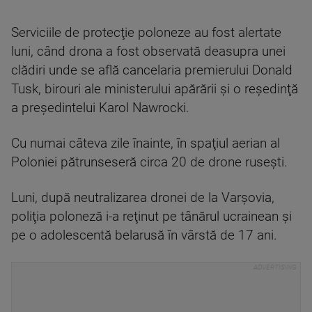
Serviciile de protecţie poloneze au fost alertate
luni, când drona a fost observată deasupra unei
clădiri unde se află cancelaria premierului Donald
Tusk, birouri ale ministerului apărării şi o reşedinţă
a preşedintelui Karol Nawrocki.
Cu numai câteva zile înainte, în spaţiul aerian al
Poloniei pătrunseseră circa 20 de drone ruseşti.
Luni, după neutralizarea dronei de la Varşovia,
poliţia poloneză i-a reţinut pe tânărul ucrainean şi
pe o adolescentă belarusă în vârstă de 17 ani.