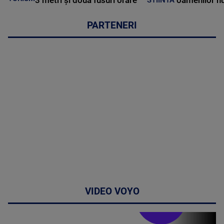
3 metri și două fusuri orare
oamenilor nu
STIINTA
PARTENERI
VIDEO VOYO