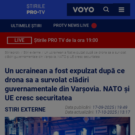
StirilePROTV
CAUTA
VOYO
TOATE 
PROTV NEWS LIVE
ULTIMELE ȘTIRI
LIVE
Știrile PRO TV de la ora 19:00
Stirileprotv
Stiri externe
Un ucrainean a fost expulzat după ce drona sa a survolat
clădiri guvernamentale din Varşovia. NATO și UE cresc securitatea
Un ucrainean a fost expulzat după ce
drona sa a survolat clădiri
guvernamentale din Varşovia. NATO și
UE cresc securitatea
Data publicării:
17-09-2025 | 19:49
STIRI EXTERNE
Data actualizării:
17-10-2025 | 13:17