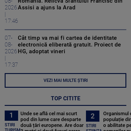
08-
România. Relicva Sfântului Francisc din
2026
Assisi a ajuns la Arad
|
17:46
07-
Cât timp va mai fi cartea de identitate
08-
electronică eliberată gratuit. Proiect de
2026
HG, adoptat vineri
|
17:37
VEZI MAI MULTE ȘTIRI
TOP CITITE
Unde se află cel mai scurt
Organismul 
1
2
pod din lume care desparte
populație di
STIRI
două țări europene. Are doar
o abilitate p
STIRI
TURISM