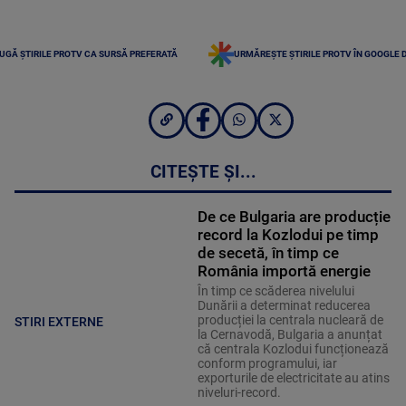
UGĂ ȘTIRILE PROTV CA SURSĂ PREFERATĂ
URMĂREȘTE ȘTIRILE PROTV ÎN GOOGLE 
CITEȘTE ȘI...
De ce Bulgaria are producție
record la Kozlodui pe timp
de secetă, în timp ce
România importă energie
În timp ce scăderea nivelului
Dunării a determinat reducerea
producției la centrala nucleară de
STIRI EXTERNE
la Cernavodă, Bulgaria a anunțat
că centrala Kozlodui funcționează
conform programului, iar
exporturile de electricitate au atins
niveluri-record.