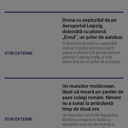
Drona cu explozibil de pe
Aeroportul Leipzig,
doborâtă cu piciorul.
„Eroul”, un șofer de autobuz
O dronă încărcată cu explozibil,
care ar fi putut provoca marți
seara o catastrofă pe aeroportul
STIRI EXTERNE
german Leipzig/Halle, a fost
doborâtă de un șofer de autobuz.
Un muncitor moldovean,
lăsat să moară pe șantier de
șase colegi români. Nimeni
nu a sunat la ambulanță
timp de două ore
Un muncitor venit din Republica
STIRI EXTERNE
Moldova și ajuns în Italia cu
speranța unui loc de muncă a