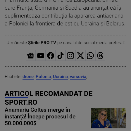
mai multe state din Uniunea Europeană, printre
care Franţa, Germania şi Suedia au anunţat că îşi
suplimentează contribuţia la apărarea antiaeriană
a Poloniei la frontiera de est cu Ucraina şi Belarus.
Urmărește
Știrile PRO TV
pe canalul de social media preferat:
Etichete:
drone
,
Polonia
,
Ucraina
,
varsovia
,
ARTICOL RECOMANDAT DE
SPORT.RO
Anamaria Goltes merge în
instanță! Începe procesul de
50.000.000$