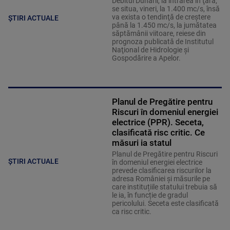
Debitul Dunării, la intrarea în ţară,
se situa, vineri, la 1.400 mc/s, însă
va exista o tendinţă de creştere
ȘTIRI ACTUALE
până la 1.450 mc/s, la jumătatea
săptămânii viitoare, reiese din
prognoza publicată de Institutul
Naţional de Hidrologie şi
Gospodărire a Apelor.
Planul de Pregătire pentru
Riscuri în domeniul energiei
electrice (PPR). Seceta,
clasificată risc critic. Ce
măsuri ia statul
Planul de Pregătire pentru Riscuri
ȘTIRI ACTUALE
în domeniul energiei electrice
prevede clasificarea riscurilor la
adresa României și măsurile pe
care instituțiile statului trebuia să
le ia, în funcție de gradul
pericolului. Seceta este clasificată
ca risc critic.