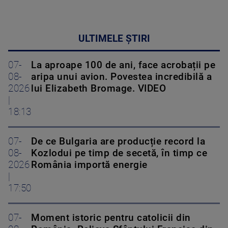
ULTIMELE ȘTIRI
07-
La aproape 100 de ani, face acrobații pe
08-
aripa unui avion. Povestea incredibilă a
2026
lui Elizabeth Bromage. VIDEO
|
18:13
07-
De ce Bulgaria are producție record la
08-
Kozlodui pe timp de secetă, în timp ce
2026
România importă energie
|
17:50
07-
Moment istoric pentru catolicii din