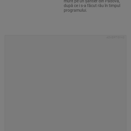
murit pe un șantier din Padova,
după ce i s-a făcut rău în timpul
programului.