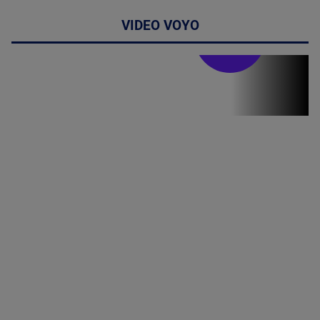
VIDEO VOYO
Stirile PRO TV
Stirile PRO
TV # 19.00 -
05 August
2026
MAI
MULTE
DETALII