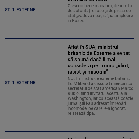
O escrocherie macabră, denumită
STIRI EXTERNE
de autoritățile ruse și de presa de
stat „văduva neagră”, ia amploare
în Rusia.
Aflat în SUA, ministrul
britanic de Externe a evitat
să spună dacă îl mai
consideră pe Trump „idiot,
rasist și misogin”
Noul ministru de externe britanic
STIRI EXTERNE
Ed Miliband a discutat miercuri cu
secretarul de stat american Marco
Rubio, fiind invitatul acestuia la
Washington, iar cu această ocazie
jurnaliştii i-au adresat întrebări
incomode, pe care le-a ignorat,
relatează dpa.