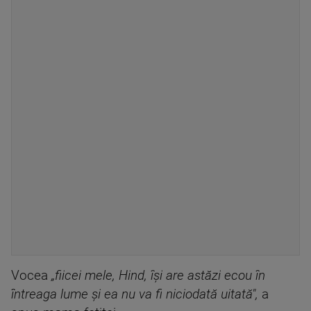
Vocea
„fiicei mele, Hind, îşi are astăzi ecou în
întreaga lume şi ea nu va fi niciodată uitată",
a