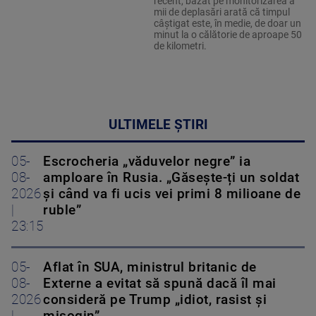
recent, bazat pe monitorizarea a
mii de deplasări arată că timpul
câștigat este, în medie, de doar un
minut la o călătorie de aproape 50
de kilometri.
ULTIMELE ȘTIRI
05-
Escrocheria „văduvelor negre” ia
08-
amploare în Rusia. „Găsește-ți un soldat
2026
și când va fi ucis vei primi 8 milioane de
|
ruble”
23:15
05-
Aflat în SUA, ministrul britanic de
08-
Externe a evitat să spună dacă îl mai
2026
consideră pe Trump „idiot, rasist și
|
misogin”