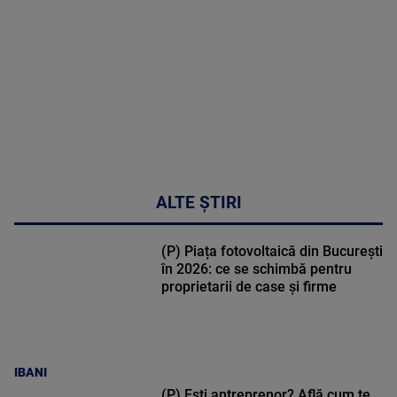
50:27
ALTE ȘTIRI
(P) Piața fotovoltaică din București
în 2026: ce se schimbă pentru
proprietarii de case și firme
IBANI
(P) Ești antreprenor? Află cum te