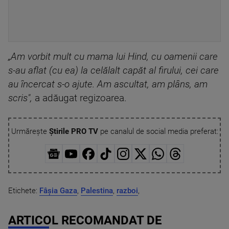
„Am vorbit mult cu mama lui Hind, cu oamenii care
s-au aflat (cu ea) la celălalt capăt al firului, cei care
au încercat s-o ajute. Am ascultat, am plâns, am
scris",
a adăugat regizoarea.
Urmărește
Știrile PRO TV
pe canalul de social media preferat:
Etichete:
Fâșia Gaza
,
Palestina
,
razboi
,
ARTICOL RECOMANDAT DE