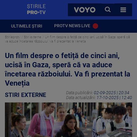
StirilePROTV
CAUTA
VOYO
TOATE 
PROTV NEWS LIVE
ULTIMELE ȘTIRI
Stirileprotv
Stiri externe
Un film despre o fetiță de cinci ani, ucisă în Gaza, speră că
va aduce încetarea războiului. Va fi prezentat la Veneția
Un film despre o fetiță de cinci ani,
ucisă în Gaza, speră că va aduce
încetarea războiului. Va fi prezentat la
Veneția
Data publicării:
02-09-2025 | 20:34
STIRI EXTERNE
Data actualizării:
17-10-2025 | 12:40