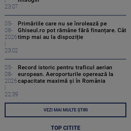
23:07
05-
Primăriile care nu se înrolează pe
08-
Ghiseul.ro pot rămâne fără finanțare. Cât
2026
timp mai au la dispoziție
|
23:02
05-
Record istoric pentru traficul aerian
08-
european. Aeroporturile operează la
2026
capacitate maximă și în România
|
22:39
VEZI MAI MULTE ȘTIRI
TOP CITITE