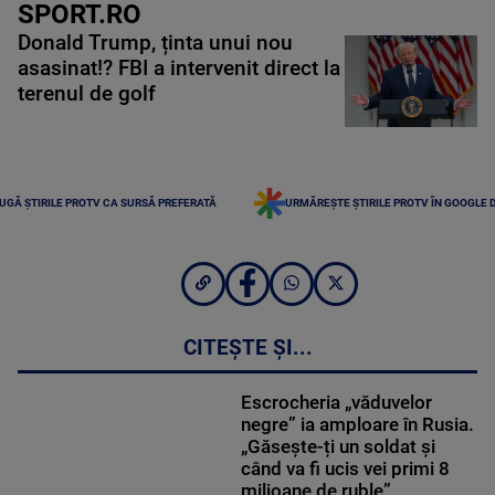
SPORT.RO
Donald Trump, ținta unui nou
asasinat!? FBI a intervenit direct la
terenul de golf
UGĂ ȘTIRILE PROTV CA SURSĂ PREFERATĂ
URMĂREȘTE ȘTIRILE PROTV ÎN GOOGLE 
CITEȘTE ȘI...
Escrocheria „văduvelor
negre” ia amploare în Rusia.
„Găsește-ți un soldat și
când va fi ucis vei primi 8
milioane de ruble”