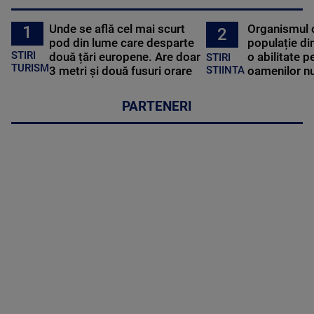
Unde se află cel mai scurt
Organismul 
1
2
pod din lume care desparte
populație di
STIRI
două țări europene. Are doar
o abilitate p
STIRI
TURISM
3 metri și două fusuri orare
oamenilor nu
STIINTA
PARTENERI