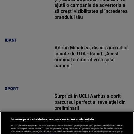
ajută o campanie de advertoriale
să crești vizibilitatea și încrederea
brandului tău
IBANI
Adrian Mihalcea, discurs incredibil
înainte de UTA - Rapid: „Acest
criminal a omorât vreo șase
oameni”
SPORT
Surpriză în UCL! Aarhus a oprit
parcursul perfect al revelației din
preliminarii
Nouă ne pasă ca datele tale personale să rămână confidențiale
Noi și partenerii noștri
201
stocăm și/sau accesăm informații pe dispozitivul dvs., precum identificatorii cookie
unici pentru prelucrarea datelor cu caracter personal. Puteți accepta sau gestiona alegerile dvs. făcând clic mai jos
sau în orice moment, pe pagina cu politica de confidențialitate. Aceste alegeri vor fi raportate partenerilor noștri și