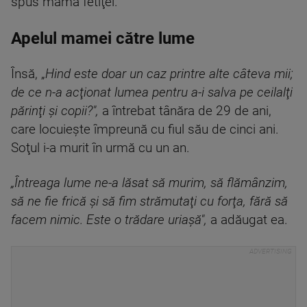
spus mama fetiţei.
Apelul mamei către lume
Însă, „
Hind este doar un caz printre alte câteva mii;
de ce n-a acţionat lumea pentru a-i salva pe ceilalţi
părinţi şi copii?",
a întrebat tânăra de 29 de ani,
care locuieşte împreună cu fiul său de cinci ani.
Soţul i-a murit în urmă cu un an.
„Întreaga lume ne-a lăsat să murim, să flămânzim,
să ne fie frică şi să fim strămutaţi cu forţa, fără să
facem nimic. Este o trădare uriaşă",
a adăugat ea.