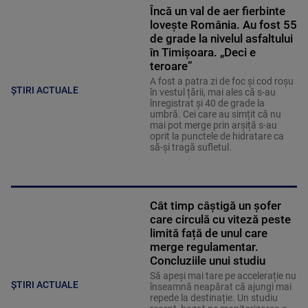
Încă un val de aer fierbinte
lovește România. Au fost 55
de grade la nivelul asfaltului
în Timișoara. „Deci e
teroare”
A fost a patra zi de foc și cod roșu
ȘTIRI ACTUALE
în vestul țării, mai ales că s-au
înregistrat și 40 de grade la
umbră. Cei care au simțit că nu
mai pot merge prin arșiță s-au
oprit la punctele de hidratare ca
să-și tragă sufletul.
Cât timp câștigă un șofer
care circulă cu viteză peste
limită față de unul care
merge regulamentar.
Concluziile unui studiu
Să apeși mai tare pe accelerație nu
ȘTIRI ACTUALE
înseamnă neapărat că ajungi mai
repede la destinație. Un studiu