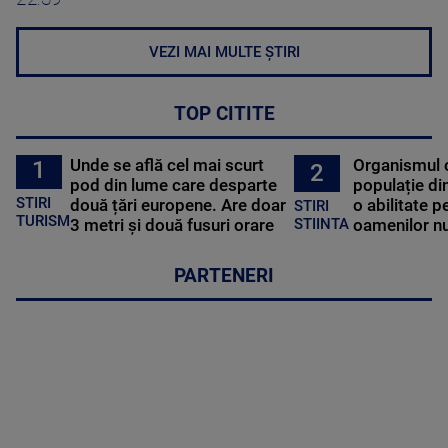
VEZI MAI MULTE ȘTIRI
TOP CITITE
Unde se află cel mai scurt
Organismul 
1
2
pod din lume care desparte
populație di
STIRI
două țări europene. Are doar
o abilitate p
STIRI
TURISM
3 metri și două fusuri orare
oamenilor nu
STIINTA
PARTENERI