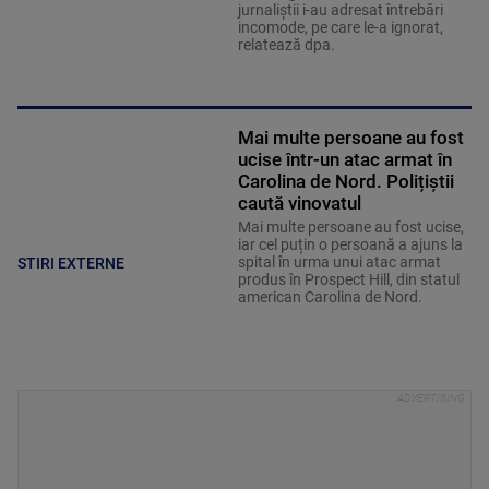
jurnaliştii i-au adresat întrebări
incomode, pe care le-a ignorat,
relatează dpa.
Mai multe persoane au fost
ucise într-un atac armat în
Carolina de Nord. Polițiștii
caută vinovatul
Mai multe persoane au fost ucise,
iar cel puțin o persoană a ajuns la
spital în urma unui atac armat
STIRI EXTERNE
produs în Prospect Hill, din statul
american Carolina de Nord.