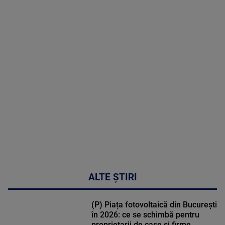
2026
MAI
MULTE
DETALII
50:27
ALTE ȘTIRI
(P) Piața fotovoltaică din București
în 2026: ce se schimbă pentru
proprietarii de case și firme