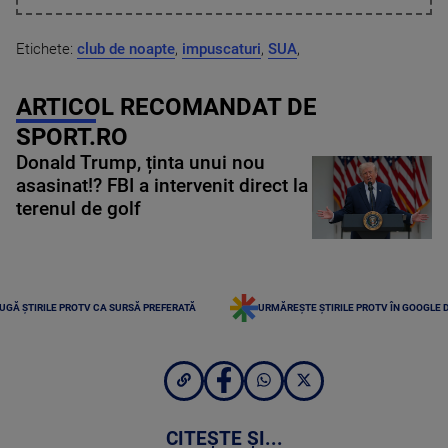
Etichete:
club de noapte
,
impuscaturi
,
SUA
,
ARTICOL RECOMANDAT DE
SPORT.RO
Donald Trump, ținta unui nou
asasinat!? FBI a intervenit direct la
terenul de golf
UGĂ ȘTIRILE PROTV CA SURSĂ PREFERATĂ
URMĂREȘTE ȘTIRILE PROTV ÎN GOOGLE 
CITEȘTE ȘI...