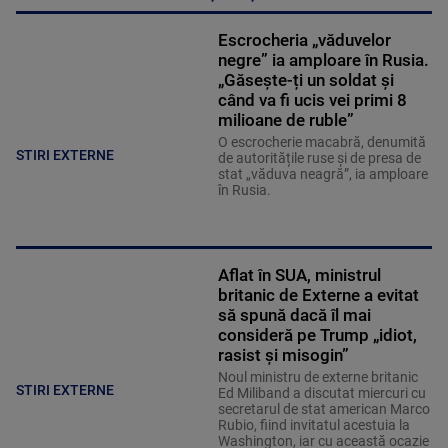
Escrocheria „văduvelor
negre” ia amploare în Rusia.
„Găsește-ți un soldat și
când va fi ucis vei primi 8
milioane de ruble”
O escrocherie macabră, denumită
STIRI EXTERNE
de autoritățile ruse și de presa de
stat „văduva neagră”, ia amploare
în Rusia.
Aflat în SUA, ministrul
britanic de Externe a evitat
să spună dacă îl mai
consideră pe Trump „idiot,
rasist și misogin”
Noul ministru de externe britanic
STIRI EXTERNE
Ed Miliband a discutat miercuri cu
secretarul de stat american Marco
Rubio, fiind invitatul acestuia la
Washington, iar cu această ocazie