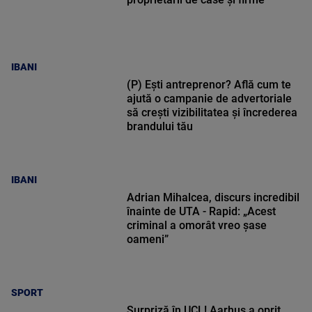
IBANI
(P) Ești antreprenor? Află cum te
ajută o campanie de advertoriale
să crești vizibilitatea și încrederea
brandului tău
IBANI
Adrian Mihalcea, discurs incredibil
înainte de UTA - Rapid: „Acest
criminal a omorât vreo șase
oameni”
SPORT
Surpriză în UCL! Aarhus a oprit