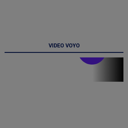
VIDEO VOYO
Stirile PRO TV
Stirile PRO
TV # 19.00 -
05 August