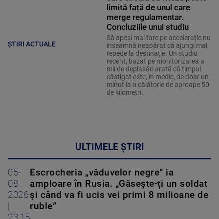
limită față de unul care
merge regulamentar.
Concluziile unui studiu
Să apeși mai tare pe accelerație nu
ȘTIRI ACTUALE
înseamnă neapărat că ajungi mai
repede la destinație. Un studiu
recent, bazat pe monitorizarea a
mii de deplasări arată că timpul
câștigat este, în medie, de doar un
minut la o călătorie de aproape 50
de kilometri.
ULTIMELE ȘTIRI
05-
Escrocheria „văduvelor negre” ia
08-
amploare în Rusia. „Găsește-ți un soldat
2026
și când va fi ucis vei primi 8 milioane de
|
ruble”
23:15