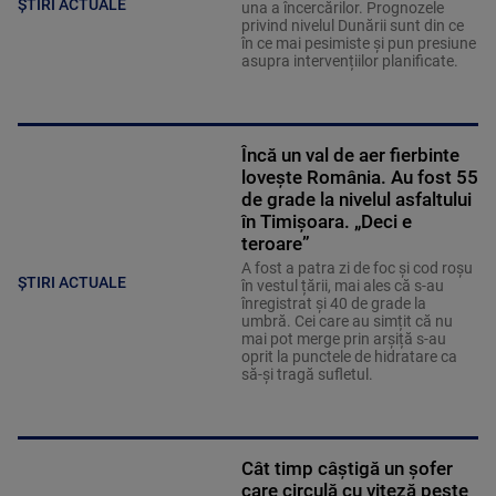
ȘTIRI ACTUALE
una a încercărilor. Prognozele
privind nivelul Dunării sunt din ce
în ce mai pesimiste și pun presiune
asupra intervențiilor planificate.
Încă un val de aer fierbinte
lovește România. Au fost 55
de grade la nivelul asfaltului
în Timișoara. „Deci e
teroare”
A fost a patra zi de foc și cod roșu
ȘTIRI ACTUALE
în vestul țării, mai ales că s-au
înregistrat și 40 de grade la
umbră. Cei care au simțit că nu
mai pot merge prin arșiță s-au
oprit la punctele de hidratare ca
să-și tragă sufletul.
Cât timp câștigă un șofer
care circulă cu viteză peste