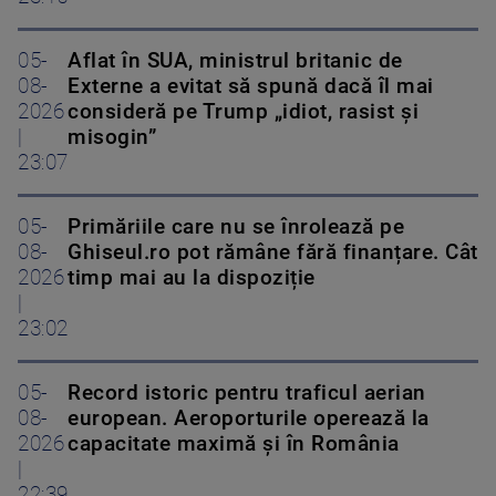
05-
Aflat în SUA, ministrul britanic de
08-
Externe a evitat să spună dacă îl mai
2026
consideră pe Trump „idiot, rasist și
|
misogin”
23:07
05-
Primăriile care nu se înrolează pe
08-
Ghiseul.ro pot rămâne fără finanțare. Cât
2026
timp mai au la dispoziție
|
23:02
05-
Record istoric pentru traficul aerian
08-
european. Aeroporturile operează la
2026
capacitate maximă și în România
|
22:39