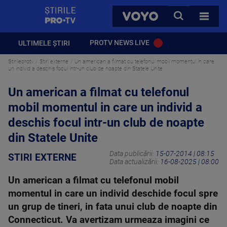
StirilePROTV
CAUTA
VOYO
TOATE 
PROTV NEWS LIVE
ULTIMELE ȘTIRI
Stirileprotv
Stiri externe
Un american a filmat cu telefonul mobil momentul in care
un individ a deschis focul intr-un club de noapte din Statele Unite
Un american a filmat cu telefonul
mobil momentul in care un individ a
deschis focul intr-un club de noapte
din Statele Unite
Data publicării:
15-07-2014 | 08:15
STIRI EXTERNE
Data actualizării:
16-08-2025 | 08:00
Un american a filmat cu telefonul mobil
momentul in care un individ deschide focul spre
un grup de tineri, in fata unui club de noapte din
Connecticut. Va avertizam urmeaza imagini ce