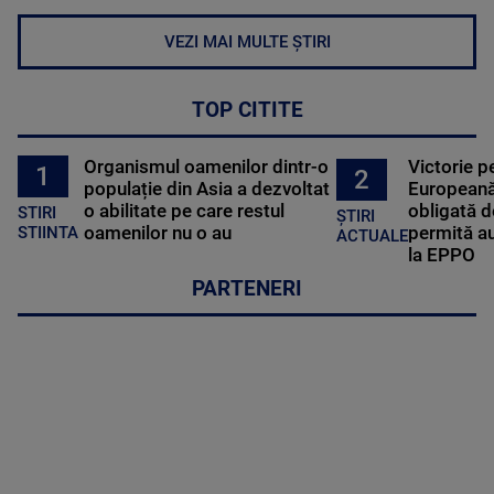
VEZI MAI MULTE ȘTIRI
TOP CITITE
Organismul oamenilor dintr-o
Victorie p
1
2
populație din Asia a dezvoltat
Europeană
o abilitate pe care restul
obligată d
STIRI
ȘTIRI
oamenilor nu o au
permită au
STIINTA
ACTUALE
la EPPO
PARTENERI