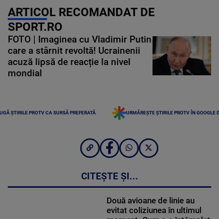
ARTICOL RECOMANDAT DE
SPORT.RO
FOTO | Imaginea cu Vladimir Putin
care a stârnit revoltă! Ucrainenii
acuză lipsă de reacție la nivel
mondial
UGĂ ȘTIRILE PROTV CA SURSĂ PREFERATĂ
URMĂREȘTE ȘTIRILE PROTV ÎN GOOGLE 
CITEȘTE ȘI...
Două avioane de linie au
evitat coliziunea în ultimul