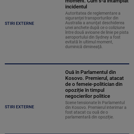
moment. Cum s-a întâmplat
incidentul
Autoritatea de reglementare a
siguranţei transporturilor din
Australia a anunţat deschiderea
STIRI EXTERNE
unei anchete după ce o coliziune
între două avioane de linie pe pista
aeroportului din Sydney a fost
evitată în ultimul moment,
duminică dimineaţă.
Ouă în Parlamentul din
Kosovo. Premierul, atacat
de o femeie-politician din
opoziție în timpul
negocierilor politice
Scene tensionate în Parlamentul
STIRI EXTERNE
din Kosovo. Premierul interimar a
fost atacat cu ouă de o
parlamentară din opoziție.