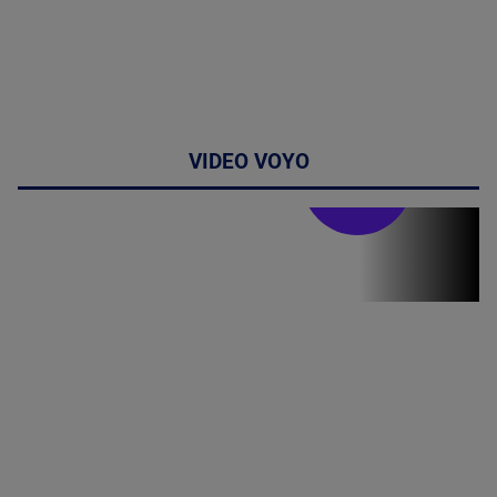
VIDEO VOYO
Stirile PRO TV
Stirile PRO
TV # 19.00 -
8 August