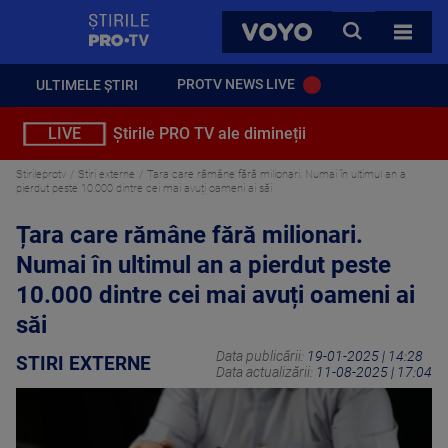
StirilePROTV
CAUTA
VOYO
TOATE 
PROTV NEWS LIVE
ULTIMELE ȘTIRI
LIVE
Știrile PRO TV ale dimineții
Stirileprotv
Stiri externe
Țara care rămâne fără milionari. Numai în ultimul an a
pierdut peste 10.000 dintre cei mai avuți oameni ai săi
Țara care rămâne fără milionari.
Numai în ultimul an a pierdut peste
10.000 dintre cei mai avuți oameni ai
săi
Data publicării:
19-01-2025 | 14:28
STIRI EXTERNE
Data actualizării:
11-08-2025 | 17:04