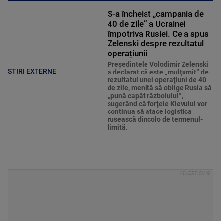
S-a încheiat „campania de
40 de zile” a Ucrainei
împotriva Rusiei. Ce a spus
Zelenski despre rezultatul
operațiunii
Preşedintele Volodimir Zelenski
STIRI EXTERNE
a declarat că este „mulţumit” de
rezultatul unei operaţiuni de 40
de zile, menită să oblige Rusia să
„pună capăt războiului”,
sugerând că forţele Kievului vor
continua să atace logistica
rusească dincolo de termenul-
limită.