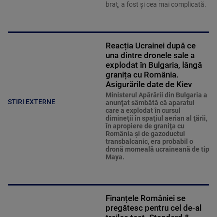
braț, a fost și cea mai complicată.
Reacția Ucrainei după ce
una dintre dronele sale a
explodat în Bulgaria, lângă
granița cu România.
Asigurările date de Kiev
Ministerul Apărării din Bulgaria a
STIRI EXTERNE
anunţat sâmbătă că aparatul
care a explodat în cursul
dimineţii în spaţiul aerian al ţării,
în apropiere de graniţa cu
România şi de gazoductul
transbalcanic, era probabil o
dronă momeală ucraineană de tip
Maya.
Finanțele României se
pregătesc pentru cel de-al