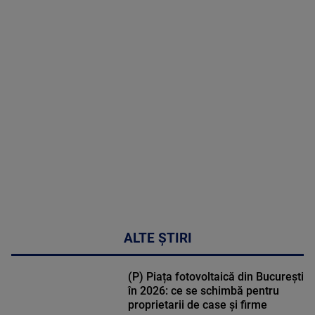
2026
MAI
MULTE
DETALII
30:33
ALTE ȘTIRI
(P) Piața fotovoltaică din București
în 2026: ce se schimbă pentru
proprietarii de case și firme