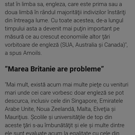
stat în limba sa, engleza, care este prima sau a
doua limbă în rândul majorităţii indivizilor înstăriţi
din întreaga lume. Cu toate acestea, de-a lungul
timpului asta a devenit mai puţin important pe
măsură ce au crescut economiile altor ţări
vorbitoare de engleză (SUA, Australia şi Canada)",
a spus Amoils.
”Marea Britanie are probleme”
"Mai mult, există acum mai multe pieţe cu venituri
mari unde cei care vorbesc doar engleză se pot
descurca, inclusiv cele din Singapore, Emiratele
Arabe Unite, Noua Zeelandă, Malta, Elveţia şi
Mauriţius. Şcolile şi universităţile de top din
aceste ţări s-au îmbunătăţit şi ele şi multe dintre
ele sunt evaluate acum la egalitate cu cele din