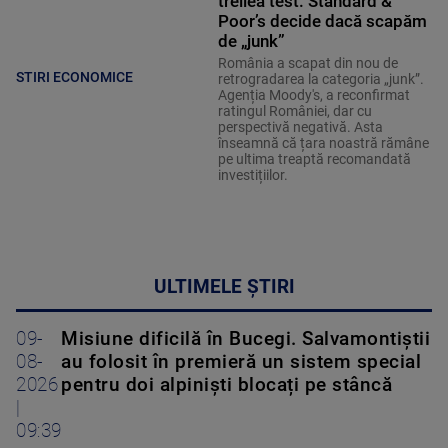
treilea test. Standard &
Poor’s decide dacă scapăm
de „junk”
România a scapat din nou de
STIRI ECONOMICE
retrogradarea la categoria „junk”.
Agenția Moody's, a reconfirmat
ratingul României, dar cu
perspectivă negativă. Asta
înseamnă că țara noastră rămâne
pe ultima treaptă recomandată
investițiilor.
ULTIMELE ȘTIRI
09-
Misiune dificilă în Bucegi. Salvamontiștii
08-
au folosit în premieră un sistem special
2026
pentru doi alpiniști blocați pe stâncă
|
09:39