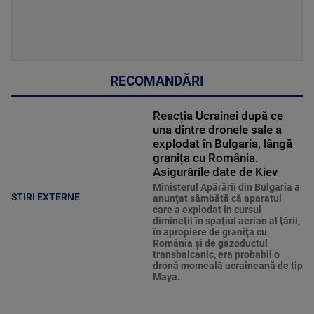
RECOMANDĂRI
Reacția Ucrainei după ce
una dintre dronele sale a
explodat în Bulgaria, lângă
granița cu România.
Asigurările date de Kiev
Ministerul Apărării din Bulgaria a
STIRI EXTERNE
anunţat sâmbătă că aparatul
care a explodat în cursul
dimineţii în spaţiul aerian al ţării,
în apropiere de graniţa cu
România şi de gazoductul
transbalcanic, era probabil o
dronă momeală ucraineană de tip
Maya.