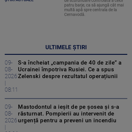
de scufundare controlată a celor
patru barje, ca să ajungă cât mai
multă apă spre centrala de la
Cernavodă.
ULTIMELE ȘTIRI
09-
S-a încheiat „campania de 40 de zile” a
08-
Ucrainei împotriva Rusiei. Ce a spus
2026
Zelenski despre rezultatul operațiunii
|
08:11
09-
Mastodontul a ieșit de pe șosea și s-a
08-
răsturnat. Pompierii au intervenit de
2026
urgență pentru a preveni un incendiu
|