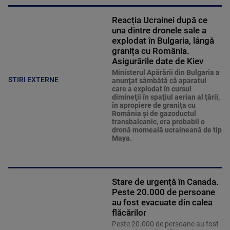
Reacția Ucrainei după ce
una dintre dronele sale a
explodat în Bulgaria, lângă
granița cu România.
Asigurările date de Kiev
Ministerul Apărării din Bulgaria a
STIRI EXTERNE
anunţat sâmbătă că aparatul
care a explodat în cursul
dimineţii în spaţiul aerian al ţării,
în apropiere de graniţa cu
România şi de gazoductul
transbalcanic, era probabil o
dronă momeală ucraineană de tip
Maya.
Stare de urgență în Canada.
Peste 20.000 de persoane
au fost evacuate din calea
flăcărilor
Peste 20.000 de persoane au fost