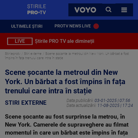
StirilePROTV
CAUTA
VOYO
TOATE 
PROTV NEWS LIVE
ULTIMELE ȘTIRI
LIVE
Știrile PRO TV ale dimineții
Stirileprotv
Stiri externe
Scene șocante la metroul din New York. Un bărbat a fost
împins în fața trenului care intra în stație
Scene șocante la metroul din New
York. Un bărbat a fost împins în fața
trenului care intra în stație
Data publicării:
03-01-2025 | 07:56
STIRI EXTERNE
Data actualizării:
11-08-2025 | 17:24
Scene șocante au fost surprinse la metrou, în
New York. Camerele de supraveghere au filmat
momentul în care un bărbat este împins în fața