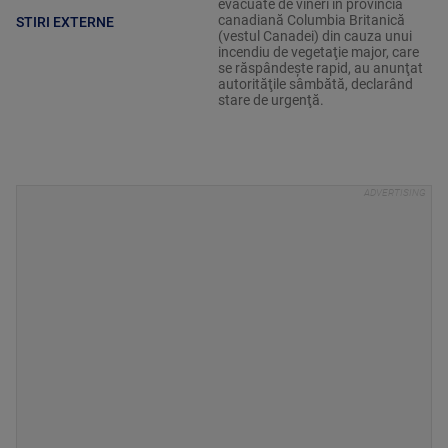
evacuate de vineri în provincia
canadiană Columbia Britanică
STIRI EXTERNE
(vestul Canadei) din cauza unui
incendiu de vegetaţie major, care
se răspândeşte rapid, au anunţat
autorităţile sâmbătă, declarând
stare de urgenţă.