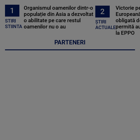
Organismul oamenilor dintr-o
Victorie p
1
2
populație din Asia a dezvoltat
Europeană
o abilitate pe care restul
obligată d
STIRI
ȘTIRI
oamenilor nu o au
permită au
STIINTA
ACTUALE
la EPPO
PARTENERI