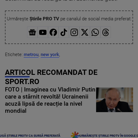
Urmărește
Știrile PRO TV
pe canalul de social media preferat:
Etichete:
metrou
,
new york
,
ARTICOL RECOMANDAT DE
SPORT.RO
FOTO | Imaginea cu Vladimir Putin
care a stârnit revoltă! Ucrainenii
acuză lipsă de reacție la nivel
mondial
UGĂ ȘTIRILE PROTV CA SURSĂ PREFERATĂ
URMĂREȘTE ȘTIRILE PROTV ÎN GOOGLE 