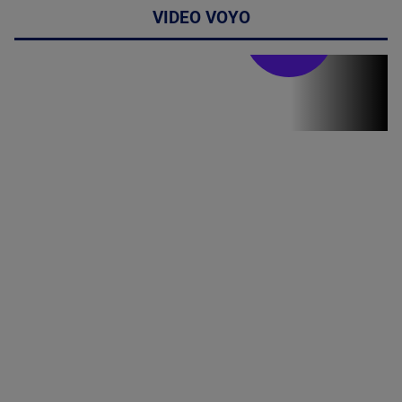
VIDEO VOYO
Stirile PRO TV
Stirile PRO
TV # 19.00 -
8 August
2026
MAI
MULTE
DETALII