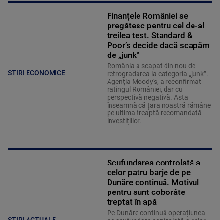
Finanțele României se
pregătesc pentru cel de-al
treilea test. Standard &
Poor’s decide dacă scapăm
de „junk”
România a scapat din nou de
STIRI ECONOMICE
retrogradarea la categoria „junk”.
Agenția Moody's, a reconfirmat
ratingul României, dar cu
perspectivă negativă. Asta
înseamnă că țara noastră rămâne
pe ultima treaptă recomandată
investițiilor.
Scufundarea controlată a
celor patru barje de pe
Dunăre continuă. Motivul
pentru sunt coborâte
treptat în apă
Pe Dunăre continuă operațiunea
ȘTIRI ACTUALE