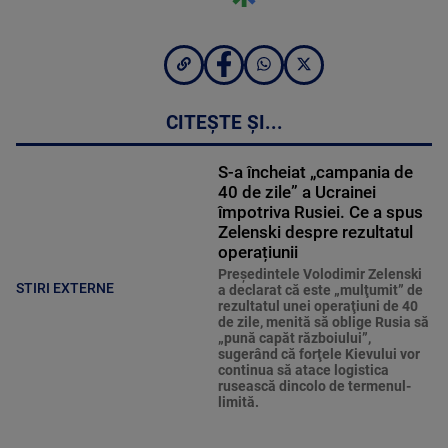
CITEȘTE ȘI...
S-a încheiat „campania de
40 de zile” a Ucrainei
împotriva Rusiei. Ce a spus
Zelenski despre rezultatul
operațiunii
Preşedintele Volodimir Zelenski
STIRI EXTERNE
a declarat că este „mulţumit” de
rezultatul unei operaţiuni de 40
de zile, menită să oblige Rusia să
„pună capăt războiului”,
sugerând că forţele Kievului vor
continua să atace logistica
rusească dincolo de termenul-
limită.