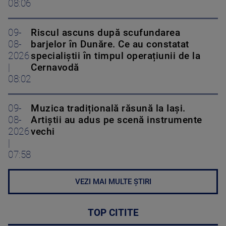
08:06
09-
Riscul ascuns după scufundarea
08-
barjelor în Dunăre. Ce au constatat
2026
specialiștii în timpul operațiunii de la
|
Cernavodă
08:02
09-
Muzica tradițională răsună la Iași.
08-
Artiștii au adus pe scenă instrumente
2026
vechi
|
07:58
VEZI MAI MULTE ȘTIRI
TOP CITITE