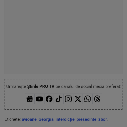
Urmărește
Știrile PRO TV
pe canalul de social media preferat:
Etichete:
avioane
,
Georgia
,
interdicție
,
presedinte
,
zbor
,