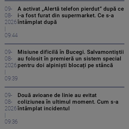
09-
A activat „Alertă telefon pierdut” după ce
08-
i-a fost furat din supermarket. Ce s-a
2026
întâmplat după
|
09:44
09-
Misiune dificilă în Bucegi. Salvamontiștii
08-
au folosit în premieră un sistem special
2026
pentru doi alpiniști blocați pe stâncă
|
09:39
09-
Două avioane de linie au evitat
08-
coliziunea în ultimul moment. Cum s-a
2026
întâmplat incidentul
|
09:36