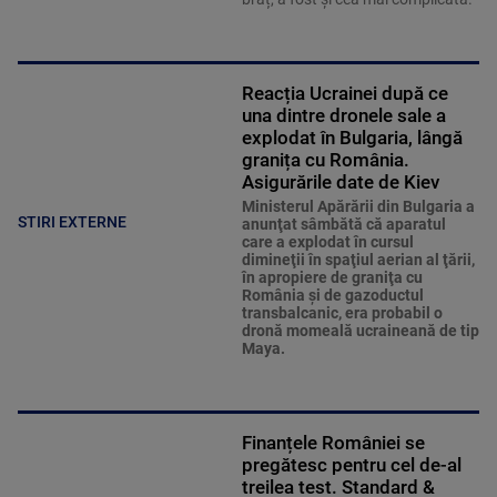
Reacția Ucrainei după ce
una dintre dronele sale a
explodat în Bulgaria, lângă
granița cu România.
Asigurările date de Kiev
Ministerul Apărării din Bulgaria a
STIRI EXTERNE
anunţat sâmbătă că aparatul
care a explodat în cursul
dimineţii în spaţiul aerian al ţării,
în apropiere de graniţa cu
România şi de gazoductul
transbalcanic, era probabil o
dronă momeală ucraineană de tip
Maya.
Finanțele României se
pregătesc pentru cel de-al
treilea test. Standard &