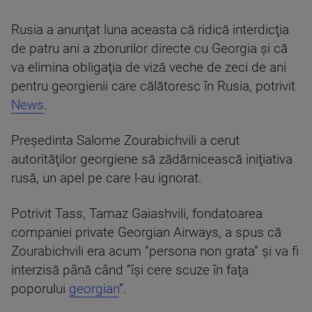
Rusia a anunţat luna aceasta că ridică interdicţia
de patru ani a zborurilor directe cu Georgia şi că
va elimina obligaţia de viză veche de zeci de ani
pentru georgienii care călătoresc în Rusia, potrivit
News
.
Preşedinta Salome Zourabichvili a cerut
autorităţilor georgiene să zădărnicească iniţiativa
rusă, un apel pe care l-au ignorat.
Potrivit Tass, Tamaz Gaiashvili, fondatoarea
companiei private Georgian Airways, a spus că
Zourabichvili era acum ”persona non grata” şi va fi
interzisă până când ”îşi cere scuze în faţa
poporului
georgian
”.