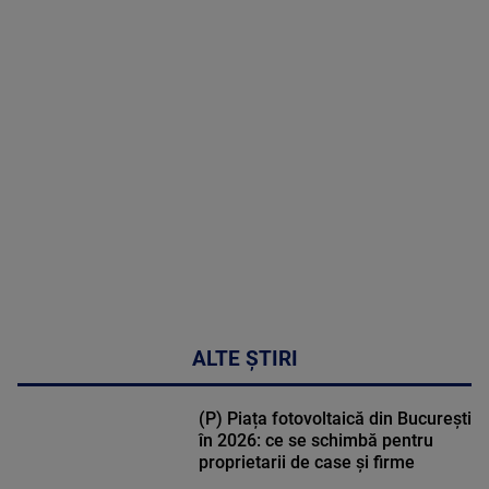
MAI
MULTE
DETALII
30:33
ALTE ȘTIRI
(P) Piața fotovoltaică din București
în 2026: ce se schimbă pentru
proprietarii de case și firme