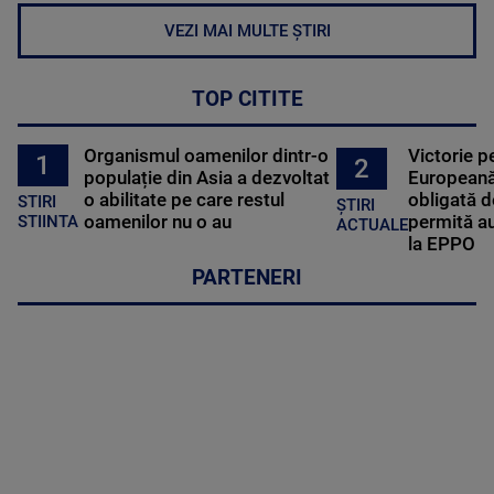
VEZI MAI MULTE ȘTIRI
TOP CITITE
Organismul oamenilor dintr-o
Victorie p
1
2
populație din Asia a dezvoltat
Europeană
o abilitate pe care restul
obligată d
STIRI
ȘTIRI
oamenilor nu o au
permită au
STIINTA
ACTUALE
la EPPO
PARTENERI