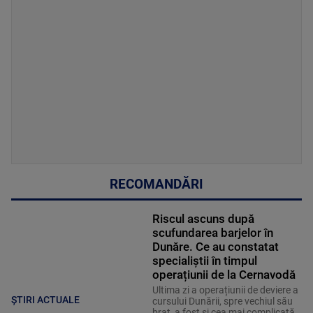
RECOMANDĂRI
Riscul ascuns după
scufundarea barjelor în
Dunăre. Ce au constatat
specialiștii în timpul
operațiunii de la Cernavodă
Ultima zi a operațiunii de deviere a
ȘTIRI ACTUALE
cursului Dunării, spre vechiul său
braț, a fost și cea mai complicată.