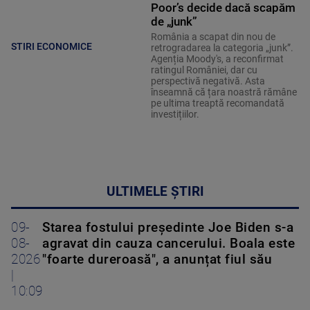
Poor’s decide dacă scapăm
de „junk”
România a scapat din nou de
STIRI ECONOMICE
retrogradarea la categoria „junk”.
Agenția Moody's, a reconfirmat
ratingul României, dar cu
perspectivă negativă. Asta
înseamnă că țara noastră rămâne
pe ultima treaptă recomandată
investițiilor.
ULTIMELE ȘTIRI
09-
Starea fostului președinte Joe Biden s-a
08-
agravat din cauza cancerului. Boala este
2026
"foarte dureroasă", a anunțat fiul său
|
10:09