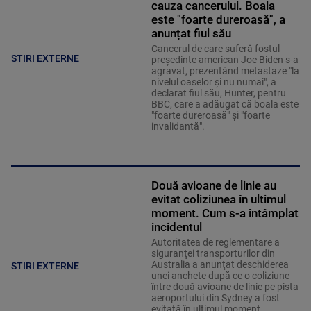
cauza cancerului. Boala
este "foarte dureroasă", a
anunțat fiul său
Cancerul de care suferă fostul
STIRI EXTERNE
preşedinte american Joe Biden s-a
agravat, prezentând metastaze "la
nivelul oaselor şi nu numai", a
declarat fiul său, Hunter, pentru
BBC, care a adăugat că boala este
"foarte dureroasă" şi "foarte
invalidantă".
Două avioane de linie au
evitat coliziunea în ultimul
moment. Cum s-a întâmplat
incidentul
Autoritatea de reglementare a
siguranţei transporturilor din
Australia a anunţat deschiderea
STIRI EXTERNE
unei anchete după ce o coliziune
între două avioane de linie pe pista
aeroportului din Sydney a fost
evitată în ultimul moment,