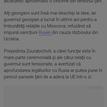
alcătuiesc aproximativ o cincime din teritoriul ţării.
Alţi georgieni sunt însă mai deschişi la idee, iar
guvernul georgian a lucrat în ultimii ani pentru a
îmbunătăţi relaţiile cu Moscova, refuzând să
impună sancţiuni
Rusiei
din cauza războiului din
Ucraina.
Preşedinta Zourabichvili, a cărei funcţie este în
mare parte ceremonială şi ale cărui relaţii cu
guvernul sunt tensionate, a avertizat că
aprofundarea legăturilor cu Rusia ar putea pune în
pericol şansele ţării de a adera la UE într-o zi.