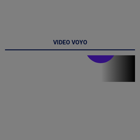
VIDEO VOYO
Stirile PRO TV
Stirile PRO
TV # 19.00 -
8 August
2026