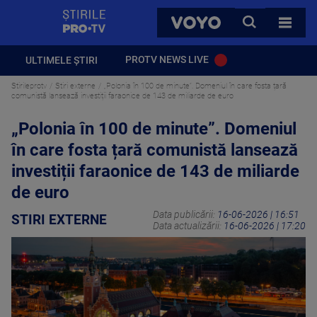
StirilePROTV
CAUTA
VOYO
TOATE 
PROTV NEWS LIVE
ULTIMELE ȘTIRI
Stirileprotv
Stiri externe
„Polonia în 100 de minute”. Domeniul în care fosta țară
comunistă lansează investiții faraonice de 143 de miliarde de euro
„Polonia în 100 de minute”. Domeniul
în care fosta țară comunistă lansează
investiții faraonice de 143 de miliarde
de euro
Data publicării:
16-06-2026 | 16:51
STIRI EXTERNE
Data actualizării:
16-06-2026 | 17:20