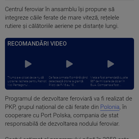
Centrul feroviar în ansamblu își propune să
integreze căile ferate de mare viteză, rețelele
rutiere și călătoriile aeriene pe distanțe lungi.
RECOMANDĂRI VIDEO
Trump a explicat de ce nu dă
Ce face Armata Română când
Meta a fost amendată cu alte
Ucrainei rachete pentru Patriot:
detectează drone la graniță.
567 de milioane de dolari în
Nici Pentagonul ...
Piloții de F-16 au 15 ...
SUA. Compania a fost ...
Programul de dezvoltare feroviară va fi realizat de
PKP, grupul național de căi ferate din
Polonia
, în
cooperare cu Port Polska, compania de stat
responsabilă de dezvoltarea nodului feroviar.