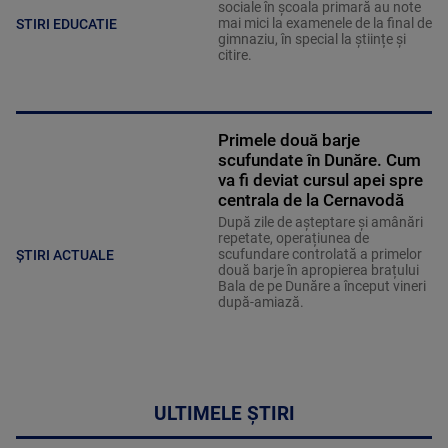
sociale în școala primară au note
mai mici la examenele de la final de
STIRI EDUCATIE
gimnaziu, în special la științe și
citire.
Primele două barje
scufundate în Dunăre. Cum
va fi deviat cursul apei spre
centrala de la Cernavodă
După zile de așteptare și amânări
repetate, operațiunea de
scufundare controlată a primelor
ȘTIRI ACTUALE
două barje în apropierea brațului
Bala de pe Dunăre a început vineri
după-amiază.
ULTIMELE ȘTIRI