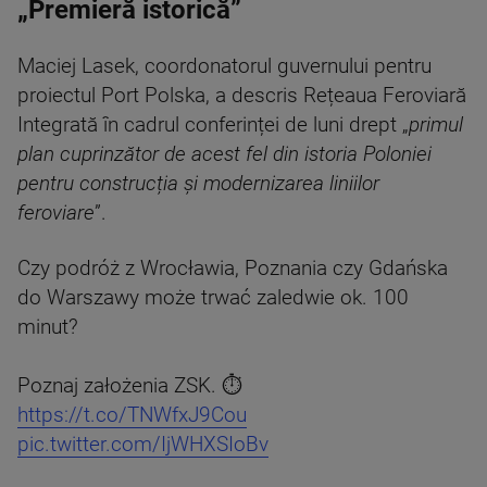
„Premieră istorică”
Maciej Lasek, coordonatorul guvernului pentru
proiectul Port Polska, a descris Rețeaua Feroviară
Integrată în cadrul conferinței de luni drept „
primul
plan cuprinzător de acest fel din istoria Poloniei
pentru construcția și modernizarea liniilor
feroviare
”.
Czy podróż z Wrocławia, Poznania czy Gdańska
do Warszawy może trwać zaledwie ok. 100
minut?
Poznaj założenia ZSK. ⏱️
https://t.co/TNWfxJ9Cou
pic.twitter.com/IjWHXSIoBv