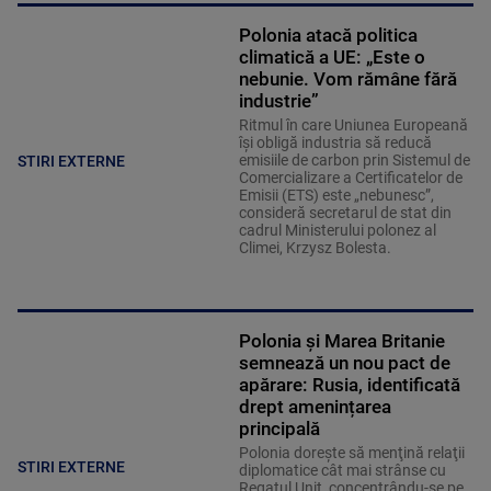
Polonia atacă politica
climatică a UE: „Este o
nebunie. Vom rămâne fără
industrie”
Ritmul în care Uniunea Europeană
își obligă industria să reducă
emisiile de carbon prin Sistemul de
STIRI EXTERNE
Comercializare a Certificatelor de
Emisii (ETS) este „nebunesc”,
consideră secretarul de stat din
cadrul Ministerului polonez al
Climei, Krzysz Bolesta.
Polonia și Marea Britanie
semnează un nou pact de
apărare: Rusia, identificată
drept amenințarea
principală
Polonia doreşte să menţină relaţii
STIRI EXTERNE
diplomatice cât mai strânse cu
Regatul Unit, concentrându-se pe