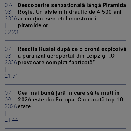
07-
Descoperire senzațională lângă Piramida
08-
Roșie: Un sistem hidraulic de 4.500 ani
2026
ar conține secretul construirii
|
piramidelor
22:20
07-
Reacția Rusiei după ce o dronă explozivă
08-
a paralizat aeroportul din Leipzig: „O
2026
provocare complet fabricată”
|
21:54
07-
Cea mai bună țară în care să te muți în
08-
2026 este din Europa. Cum arată top 10
2026
state
|
21:44