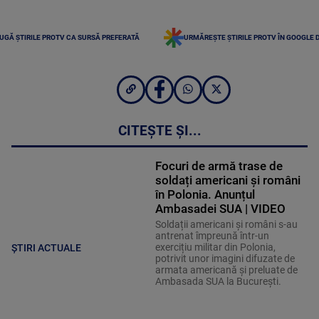
UGĂ ȘTIRILE PROTV CA SURSĂ PREFERATĂ
URMĂREȘTE ȘTIRILE PROTV ÎN GOOGLE 
CITEȘTE ȘI...
Focuri de armă trase de
soldați americani și români
în Polonia. Anunțul
Ambasadei SUA | VIDEO
Soldații americani și români s-au
antrenat împreună într-un
exercițiu militar din Polonia,
ȘTIRI ACTUALE
potrivit unor imagini difuzate de
armata americană și preluate de
Ambasada SUA la București.