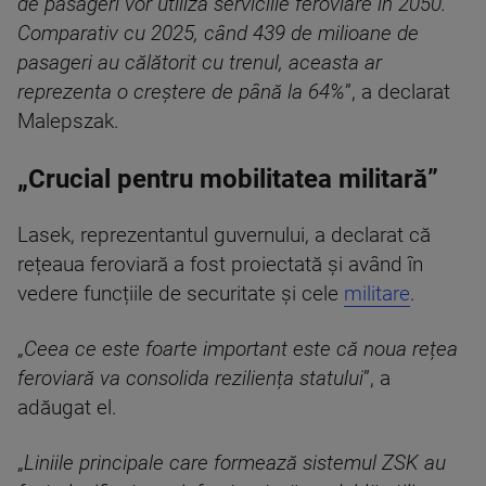
de pasageri vor utiliza serviciile feroviare în 2050.
Comparativ cu 2025, când 439 de milioane de
pasageri au călătorit cu trenul, aceasta ar
reprezenta o creștere de până la 64%
”, a declarat
Malepszak.
„Crucial pentru mobilitatea militară”
Lasek, reprezentantul guvernului, a declarat că
rețeaua feroviară a fost proiectată și având în
vedere funcțiile de securitate și cele
militare
.
„
Ceea ce este foarte important este că noua rețea
feroviară va consolida reziliența statului
”, a
adăugat el.
„
Liniile principale care formează sistemul ZSK au