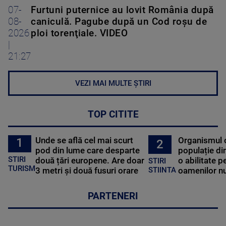
07-
Furtuni puternice au lovit România după
08-
caniculă. Pagube după un Cod roşu de
2026
ploi torenţiale. VIDEO
|
21:27
VEZI MAI MULTE ȘTIRI
TOP CITITE
Unde se află cel mai scurt
Organismul 
1
2
pod din lume care desparte
populație di
STIRI
două țări europene. Are doar
o abilitate p
STIRI
TURISM
3 metri și două fusuri orare
oamenilor nu
STIINTA
PARTENERI