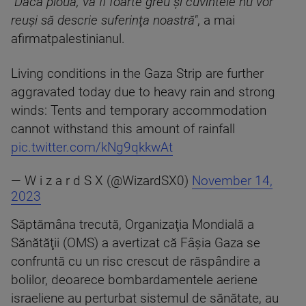
"Dacă plouă, va fi foarte greu şi cuvintele nu vor
reuşi să descrie suferinţa noastră"
, a mai
afirmatpalestinianul.
Living conditions in the Gaza Strip are further
aggravated today due to heavy rain and strong
winds: Tents and temporary accommodation
cannot withstand this amount of rainfall
pic.twitter.com/kNg9qkkwAt
— W i z a r d S X (@WizardSX0)
November 14,
2023
Săptămâna trecută, Organizaţia Mondială a
Sănătăţii (OMS) a avertizat că Fâșia Gaza se
confruntă cu un risc crescut de răspândire a
bolilor, deoarece bombardamentele aeriene
israeliene au perturbat sistemul de sănătate, au