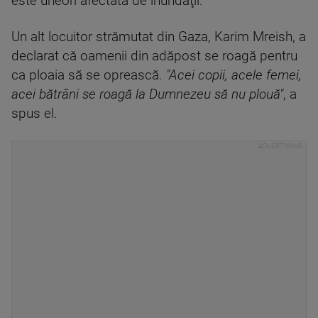
este uneori afectată de inundaţii.
Un alt locuitor strămutat din Gaza, Karim Mreish, a
declarat că oamenii din adăpost se roagă pentru
ca ploaia să se oprească.
"Acei copii, acele femei,
acei bătrâni se roagă la Dumnezeu să nu plouă"
, a
spus el.