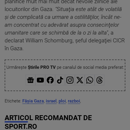
planifice mult mai mult decât nevoile zilnice ale
locuitorilor din Gaza.
"Situaţia este atât de volatilă
şi de complicată ca urmare a ostilităţilor, încât ne-
am concentrat cu adevărat asupra consecinţelor
umanitare care se schimbă de la o zi la alta"
, a
declarat William Schomburg, şeful delegaţiei CICR
în Gaza.
Urmărește
Știrile PRO TV
pe canalul de social media preferat:
Etichete:
Fâșia Gaza
,
israel
,
ploi
,
razboi
,
ARTICOL RECOMANDAT DE
SPORT.RO