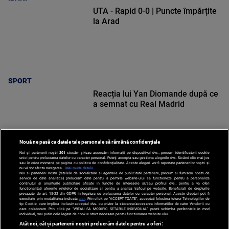
UTA - Rapid 0-0 | Puncte împărțite
la Arad
SPORT
Reacția lui Yan Diomande după ce
a semnat cu Real Madrid
Nouă ne pasă ca datele tale personale să rămână confidențiale
Noi și partenerii noștri
201
stocăm și/sau accesăm informații pe dispozitivul dvs., precum identificatorii cookie
unici pentru prelucrarea datelor cu caracter personal. Puteți accepta sau gestiona alegerile dvs. făcând clic mai jos
SPORT
sau în orice moment, pe pagina cu politica de confidențialitate. Aceste alegeri vor fi raportate partenerilor noștri și
nu vă vor afecta navigarea.
Mai multe detalii
Noi si partenerii nostri (retelele de socializare si agentiile de publicitate partenere, precum si furnizorii nostri de
servicii de date analitice) prelucram date pentru a permite website-ului sa functioneze, pentru a personaliza
continutul si anunturile publicitare afisate in functie de interesele si/sau profilul dvs., pentru a va oferi
functionalitati aferente retelelor de socializare si pentru a analiza traficul pe website. Beneficiati de drepturile
prevazute de art. 15-22 din GDPR in legatura cu prelucrarea datelor cu caracter personal. Aceste drepturi pot fi
exercitate prin modalitatea indicata
aici
. Prin click pe “ACCEPT TOATE”, acceptati folosirea tuturor Tehnologiilor de
tip Cookie, care implica inclusiv acceptul dvs. cu privire la stocarea/accesarea informatiilor de catre Vendor-ii cu
care colaboram. Prin click pe “VREAU SA MODIFIC SETARILE INDIVIDUAL” puteti schimba preferintele in mod
individual, mai putin cele legate de cookie strict necesare pentru functionarea website-ului.
Atât noi, cât și partenerii noștri prelucrăm datele pentru a oferi: