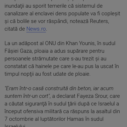
inundaţii au sporit temerile că sistemul de
canalizare al enclavei dens populate va fi copleşit
şi că bolile se vor răspândi, notează Reuters,
citată de
News.ro
.
La un adăpost al ONU din Khan Younis, în sudul
Fâşiei Gaza, ploaia a adus supărare pentru
persoanele strămutate care s-au trezit şi au
constatat că hainele pe care le-au pus la uscat în
timpul nopţii au fost udate de ploaie.
"Eram într-o casă construită din beton, iar acum
suntem într-un cort"
, a declarat Fayeza Srour, care
a căutat siguranţă în sudul ţării după ce Israelul a
început ofensiva militară ca răspuns la asaltul din
7 octombrie al luptătorilor Hamas în sudul
Israelului.