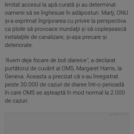
limitat accesul la apă curată şi au determinat
oamenii să se înghesuie în adăposturi. Marţi, ONU
şi-a exprimat îngrijorarea cu privire la perspectiva
ca ploile să provoace inundaţii şi să copleşească
instalaţiile de canalizare, şi-aşa precare şi
deteriorate.
"Avem deja focare de boli diareice"
, a declarat
purtătorul de cuvânt al OMS, Margaret Harris, la
Geneva. Aceasta a precizat că s-au înregistrat
peste 30.000 de cazuri de diaree într-o perioadă
în care OMS se aşteaptă în mod normal la 2.000
de cazuri.