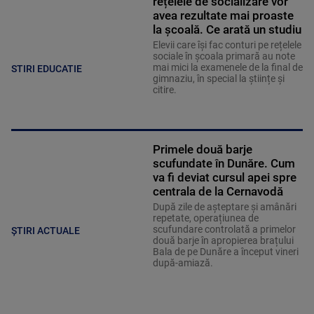
rețelele de socializare vor
avea rezultate mai proaste
la școală. Ce arată un studiu
Elevii care îşi fac conturi pe rețelele
sociale în școala primară au note
mai mici la examenele de la final de
STIRI EDUCATIE
gimnaziu, în special la științe și
citire.
Primele două barje
scufundate în Dunăre. Cum
va fi deviat cursul apei spre
centrala de la Cernavodă
După zile de așteptare și amânări
repetate, operațiunea de
scufundare controlată a primelor
ȘTIRI ACTUALE
două barje în apropierea brațului
Bala de pe Dunăre a început vineri
după-amiază.