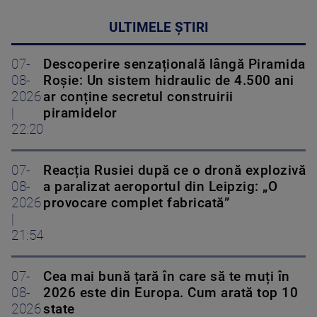
ULTIMELE ȘTIRI
07-
Descoperire senzațională lângă Piramida
08-
Roșie: Un sistem hidraulic de 4.500 ani
2026
ar conține secretul construirii
|
piramidelor
22:20
07-
Reacția Rusiei după ce o dronă explozivă
08-
a paralizat aeroportul din Leipzig: „O
2026
provocare complet fabricată”
|
21:54
07-
Cea mai bună țară în care să te muți în
08-
2026 este din Europa. Cum arată top 10
2026
state