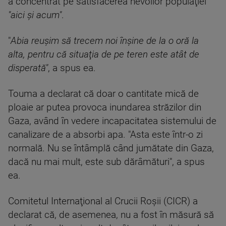
a concentrat pe satisfacerea nevoilor populaţiei
"aici şi acum"
.
"
Abia reuşim să trecem noi înşine de la o oră la
alta, pentru că situaţia de pe teren este atât de
disperată"
, a spus ea.
Touma a declarat că doar o cantitate mică de
ploaie ar putea provoca inundarea străzilor din
Gaza, având în vedere incapacitatea sistemului de
canalizare de a absorbi apa. "Asta este într-o zi
normală. Nu se întâmplă când jumătate din Gaza,
dacă nu mai mult, este sub dărâmături", a spus
ea.
Comitetul Internaţional al Crucii Roşii (CICR) a
declarat că, de asemenea, nu a fost în măsură să