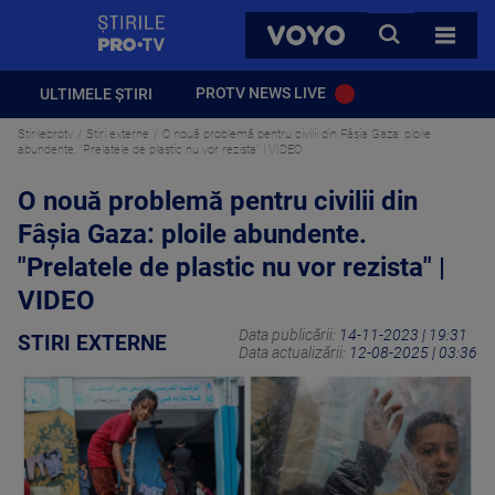
StirilePROTV
CAUTA
VOYO
TOATE 
PROTV NEWS LIVE
ULTIMELE ȘTIRI
Stirileprotv
Stiri externe
O nouă problemă pentru civilii din Fâșia Gaza: ploile
abundente. "Prelatele de plastic nu vor rezista" | VIDEO
O nouă problemă pentru civilii din
Fâșia Gaza: ploile abundente.
"Prelatele de plastic nu vor rezista" |
VIDEO
Data publicării:
14-11-2023 | 19:31
STIRI EXTERNE
Data actualizării:
12-08-2025 | 03:36