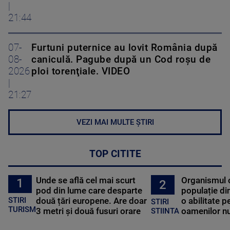
|
21:44
07-
Furtuni puternice au lovit România după
08-
caniculă. Pagube după un Cod roşu de
2026
ploi torenţiale. VIDEO
|
21:27
VEZI MAI MULTE ȘTIRI
TOP CITITE
Unde se află cel mai scurt
Organismul 
1
2
pod din lume care desparte
populație di
STIRI
două țări europene. Are doar
o abilitate p
STIRI
TURISM
3 metri și două fusuri orare
oamenilor nu
STIINTA