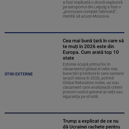
a fost implicată o dronă explozivă
pe aeroportul din Leipzig a fost o
„provocare complet fabricată”,
menită să acuze Moscova.
Cea mai bună țară în care să
te muți în 2026 este din
Europa. Cum arată top 10
state
Estonia ocupă primul loc în
clasamentul global al celor mai
bune țări și teritorii în care oamenii
STIRI EXTERNE
se pot reloca în 2026, potrivit
Global Relocation Index, un nou
clasament care analizează criterii
precum costul general al vieții sau
siguranța pe stradă.
Trump a explicat de ce nu
dă Ucrainei rachete pentru