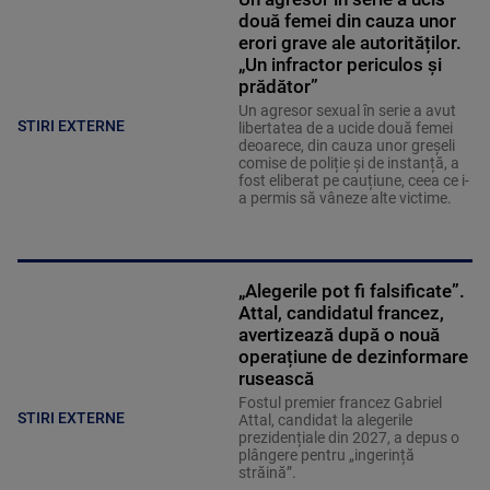
două femei din cauza unor
erori grave ale autorităților.
„Un infractor periculos și
prădător”
Un agresor sexual în serie a avut
STIRI EXTERNE
libertatea de a ucide două femei
deoarece, din cauza unor greșeli
comise de poliție și de instanță, a
fost eliberat pe cauțiune, ceea ce i-
a permis să vâneze alte victime.
„Alegerile pot fi falsificate”.
Attal, candidatul francez,
avertizează după o nouă
operațiune de dezinformare
rusească
Fostul premier francez Gabriel
STIRI EXTERNE
Attal, candidat la alegerile
prezidențiale din 2027, a depus o
plângere pentru „ingerință
străină”.