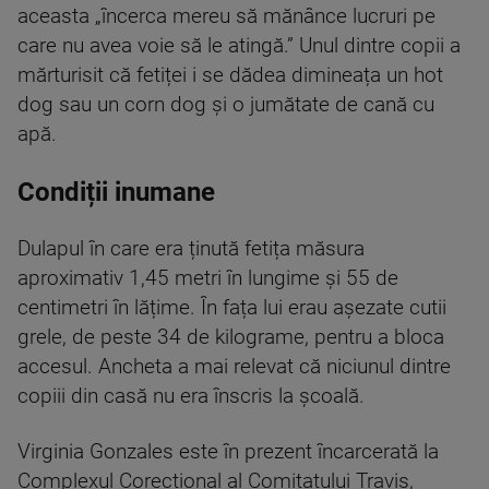
aceasta „încerca mereu să mănânce lucruri pe
care nu avea voie să le atingă.” Unul dintre copii a
mărturisit că fetiței i se dădea dimineața un hot
dog sau un corn dog și o jumătate de cană cu
apă.
Condiții inumane
Dulapul în care era ținută fetița măsura
aproximativ 1,45 metri în lungime și 55 de
centimetri în lățime. În fața lui erau așezate cutii
grele, de peste 34 de kilograme, pentru a bloca
accesul. Ancheta a mai relevat că niciunul dintre
copiii din casă nu era înscris la școală.
Virginia Gonzales este în prezent încarcerată la
Complexul Corecțional al Comitatului Travis,