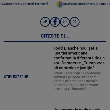
UGĂ ȘTIRILE PROTV CA SURSĂ PREFERATĂ
URMĂREȘTE ȘTIRILE PROTV ÎN GOOGLE 
CITEȘTE ȘI...
Todd Blanche noul șef al
justiției americane
confirmat la diferență de un
vot. Democrat: „Trump vrea
să controleze justiția”
Senatul american l-a confirmat
STIRI EXTERNE
sâmbătă pe Todd Blanche în
funcția de procuror general al
Statelor Unite, cu 50 de voturi
pentru și 49 împotrivă.
Un agresor în serie a ucis