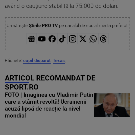
având o cauțiune stabilită la 75.000 de dolari.
Urmărește
Știrile PRO TV
pe canalul de social media preferat:
Etichete:
copil disparut
,
Texas
,
ARTICOL RECOMANDAT DE
SPORT.RO
FOTO | Imaginea cu Vladimir Putin
care a stârnit revoltă! Ucrainenii
acuză lipsă de reacție la nivel
mondial