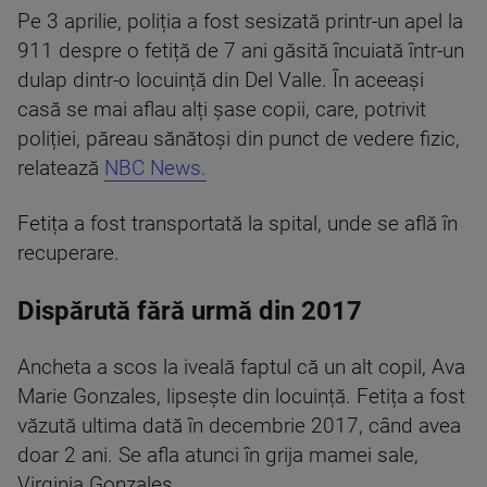
Pe 3 aprilie, poliția a fost sesizată printr-un apel la
911 despre o fetiță de 7 ani găsită încuiată într-un
dulap dintr-o locuință din Del Valle. În aceeași
casă se mai aflau alți șase copii, care, potrivit
poliției, păreau sănătoși din punct de vedere fizic,
relatează
NBC News.
Fetița a fost transportată la spital, unde se află în
recuperare.
Dispărută fără urmă din 2017
Ancheta a scos la iveală faptul că un alt copil, Ava
Marie Gonzales, lipsește din locuință. Fetița a fost
văzută ultima dată în decembrie 2017, când avea
doar 2 ani. Se afla atunci în grija mamei sale,
Virginia Gonzales.