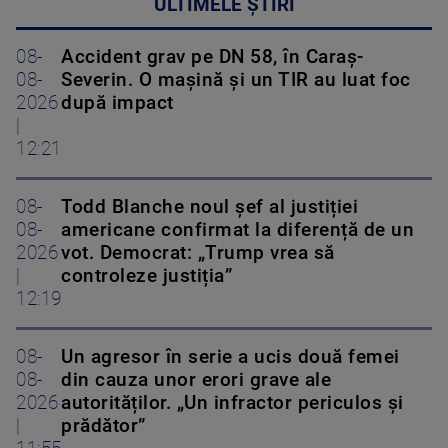
ULTIMELE ȘTIRI
08-
Accident grav pe DN 58, în Caraș-
08-
Severin. O mașină și un TIR au luat foc
2026
după impact
|
12:21
08-
Todd Blanche noul șef al justiției
08-
americane confirmat la diferență de un
2026
vot. Democrat: „Trump vrea să
|
controleze justiția”
12:19
08-
Un agresor în serie a ucis două femei
08-
din cauza unor erori grave ale
2026
autorităților. „Un infractor periculos și
|
prădător”