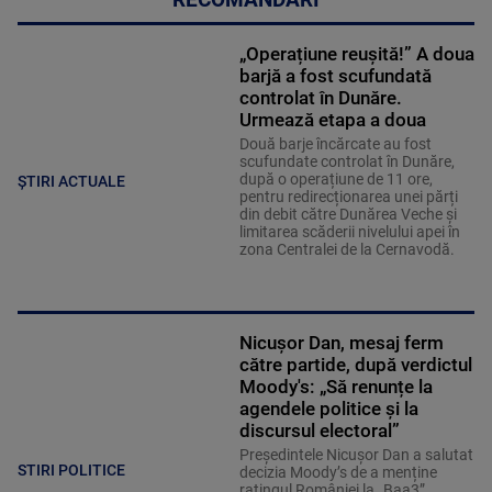
RECOMANDĂRI
„Operațiune reușită!” A doua
barjă a fost scufundată
controlat în Dunăre.
Urmează etapa a doua
Două barje încărcate au fost
scufundate controlat în Dunăre,
după o operațiune de 11 ore,
ȘTIRI ACTUALE
pentru redirecționarea unei părți
din debit către Dunărea Veche și
limitarea scăderii nivelului apei în
zona Centralei de la Cernavodă.
Nicușor Dan, mesaj ferm
către partide, după verdictul
Moody's: „Să renunțe la
agendele politice şi la
discursul electoral”
Președintele Nicușor Dan a salutat
STIRI POLITICE
decizia Moody’s de a menține
ratingul României la „Baa3”,