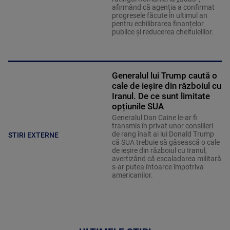
afirmând că agenția a confirmat
progresele făcute în ultimul an
pentru echilibrarea finanțelor
publice și reducerea cheltuielilor.
Generalul lui Trump caută o
cale de ieșire din războiul cu
Iranul. De ce sunt limitate
opțiunile SUA
Generalul Dan Caine le-ar fi
transmis în privat unor consilieri
de rang înalt ai lui Donald Trump
STIRI EXTERNE
că SUA trebuie să găsească o cale
de ieșire din războiul cu Iranul,
avertizând că escaladarea militară
s-ar putea întoarce împotriva
americanilor.