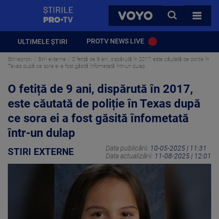
StirilePROTV
CAUTA
VOYO
TOATE 
PROTV NEWS LIVE
ULTIMELE ȘTIRI
Stirileprotv
Stiri externe
O fetiță de 9 ani, dispărută în 2017, este căutată de poliție în
Texas după ce sora ei a fost găsită înfometată într-un dulap
O fetiță de 9 ani, dispărută în 2017,
este căutată de poliție în Texas după
ce sora ei a fost găsită înfometată
într-un dulap
Data publicării:
10-05-2025 | 11:31
STIRI EXTERNE
Data actualizării:
11-08-2025 | 12:01