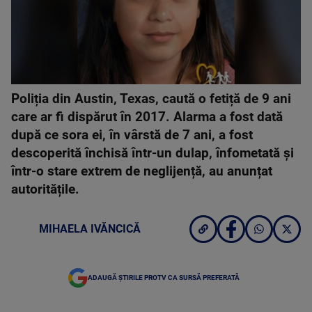
Poliția din Austin, Texas, caută o fetiță de 9 ani
care ar fi dispărut în 2017. Alarma a fost dată
după ce sora ei, în vârstă de 7 ani, a fost
descoperită închisă într-un dulap, înfometată și
într-o stare extrem de neglijență, au anunțat
autoritățile.
MIHAELA IVĂNCICĂ
ADAUGĂ ȘTIRILE PROTV CA SURSĂ PREFERATĂ