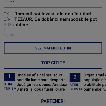
11:55
08-
Românii pot investi din nou în titluri
08-
TEZAUR. Ce dobânzi neimpozabile pot
2026
obține
|
11:52
VEZI MAI MULTE ȘTIRI
TOP CITITE
Unde se află cel mai scurt
Organismul 
1
2
pod din lume care desparte
populație di
STIRI
două țări europene. Are doar
o abilitate p
STIRI
TURISM
3 metri și două fusuri orare
oamenilor nu
STIINTA
PARTENERI