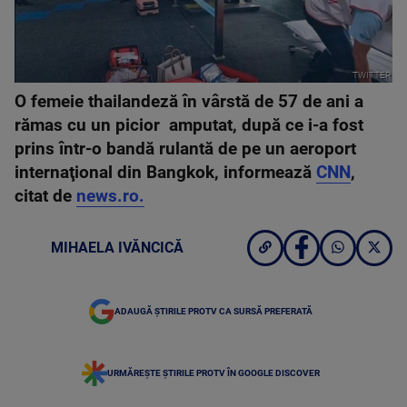
TWITTER
O femeie thailandeză în vârstă de 57 de ani a
rămas cu un picior amputat, după ce i-a fost
prins într-o bandă rulantă de pe un aeroport
internaţional din Bangkok, informează
CNN
,
citat de
news.ro.
MIHAELA IVĂNCICĂ
ADAUGĂ ȘTIRILE PROTV CA SURSĂ PREFERATĂ
URMĂREȘTE ȘTIRILE PROTV ÎN GOOGLE DISCOVER