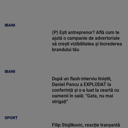
IBANI
(P) Ești antreprenor? Află cum te
ajută o campanie de advertoriale
să crești vizibilitatea și încrederea
brandului tău
IBANI
După un flash-interviu liniștit,
Daniel Pancu a EXPLODAT la
conferință și s-a luat la ceartă cu
oamenii în sală: ”Gata, nu mai
strigați”
SPORT
Filip Stojilkovic, reacție tranșantă