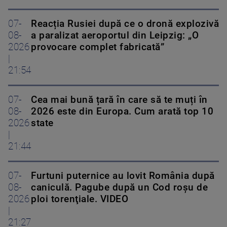
07-
Reacția Rusiei după ce o dronă explozivă
08-
a paralizat aeroportul din Leipzig: „O
2026
provocare complet fabricată”
|
21:54
07-
Cea mai bună țară în care să te muți în
08-
2026 este din Europa. Cum arată top 10
2026
state
|
21:44
07-
Furtuni puternice au lovit România după
08-
caniculă. Pagube după un Cod roşu de
2026
ploi torenţiale. VIDEO
|
21:27