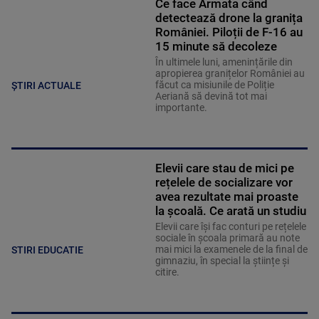
Ce face Armata când
detectează drone la granița
României. Piloții de F-16 au
15 minute să decoleze
În ultimele luni, amenințările din
apropierea granițelor României au
făcut ca misiunile de Poliție
ȘTIRI ACTUALE
Aeriană să devină tot mai
importante.
Elevii care stau de mici pe
rețelele de socializare vor
avea rezultate mai proaste
la școală. Ce arată un studiu
Elevii care îşi fac conturi pe rețelele
sociale în școala primară au note
mai mici la examenele de la final de
STIRI EDUCATIE
gimnaziu, în special la științe și
citire.