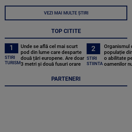
VEZI MAI MULTE ȘTIRI
TOP CITITE
Unde se află cel mai scurt
Organismul 
1
2
pod din lume care desparte
populație di
STIRI
două țări europene. Are doar
o abilitate p
STIRI
TURISM
3 metri și două fusuri orare
oamenilor nu
STIINTA
PARTENERI