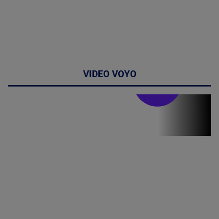
VIDEO VOYO
Stirile PRO TV
Stirile PRO
TV # 19.00 -
07 August