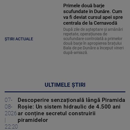
Primele două barje
scufundate în Dunăre. Cum
va fi deviat cursul apei spre
centrala de la Cernavodă
După zile de așteptare și amânări
repetate, operațiunea de
scufundare controlată a primelor
ȘTIRI ACTUALE
două barje în apropierea brațului
Bala de pe Dunăre a început vineri
după-amiază.
ULTIMELE ȘTIRI
07-
Descoperire senzațională lângă Piramida
08-
Roșie: Un sistem hidraulic de 4.500 ani
2026
ar conține secretul construirii
|
piramidelor
22:20