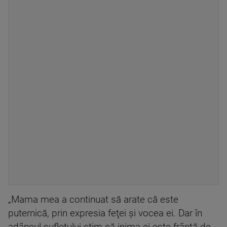
„Mama mea a continuat să arate că este
puternică, prin expresia feţei şi vocea ei. Dar în
adâncul sufletului ştim că inima ei este frântă de