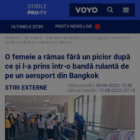
StirilePROTV
CAUTA
VOYO
TOATE 
PROTV NEWS LIVE
ULTIMELE ȘTIRI
Stirileprotv
Stiri externe
O femeie a rămas fără un picior după ce şi l-a prins într-o
bandă rulantă de pe un aeroport din Bangkok
O femeie a rămas fără un picior după
ce şi l-a prins într-o bandă rulantă de
pe un aeroport din Bangkok
Data publicării:
30-06-2023 | 10:38
STIRI EXTERNE
Data actualizării:
12-08-2025 | 07:15