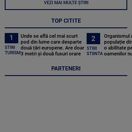
VEZI MAI MULTE ȘTIRI
TOP CITITE
Unde se află cel mai scurt
Organismul 
1
2
pod din lume care desparte
populație di
STIRI
două țări europene. Are doar
o abilitate p
STIRI
TURISM
3 metri și două fusuri orare
oamenilor nu
STIINTA
PARTENERI