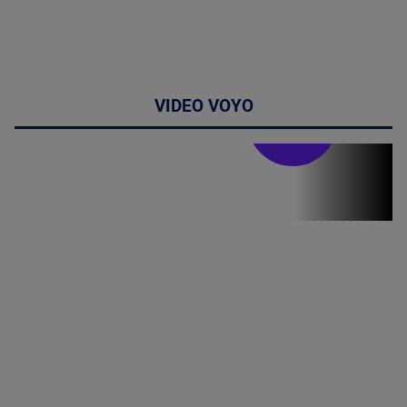
VIDEO VOYO
Stirile PRO TV
Stirile PRO
TV # 19.00 -
06 August
2026