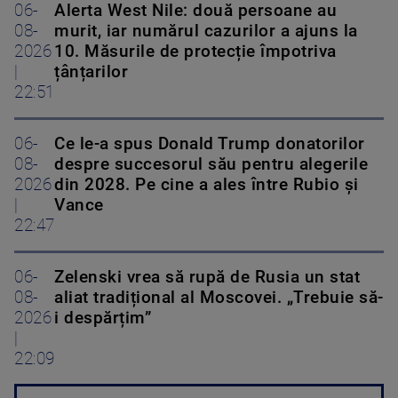
06-
Alerta West Nile: două persoane au
08-
murit, iar numărul cazurilor a ajuns la
2026
10. Măsurile de protecție împotriva
|
țânțarilor
22:51
06-
Ce le-a spus Donald Trump donatorilor
08-
despre succesorul său pentru alegerile
2026
din 2028. Pe cine a ales între Rubio și
|
Vance
22:47
06-
Zelenski vrea să rupă de Rusia un stat
08-
aliat tradițional al Moscovei. „Trebuie să-
2026
i despărțim”
|
22:09