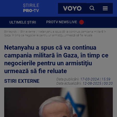
StirilePROTV
CAUTA
VOYO
TOATE 
PROTV NEWS LIVE
ULTIMELE ȘTIRI
Stirileprotv
Stiri externe
Netanyahu a spus că va continua campania militară în
Gaza, în timp ce negocierile pentru un armistiţiu urmează să fie reluate
Netanyahu a spus că va continua
campania militară în Gaza, în timp ce
negocierile pentru un armistiţiu
urmează să fie reluate
Data publicării:
17-03-2024 | 15:59
STIRI EXTERNE
Data actualizării:
12-08-2025 | 00:20