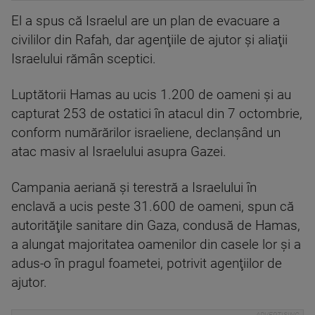
El a spus că Israelul are un plan de evacuare a
civililor din Rafah, dar agenţiile de ajutor şi aliaţii
Israelului rămân sceptici.
Luptătorii Hamas au ucis 1.200 de oameni şi au
capturat 253 de ostatici în atacul din 7 octombrie,
conform numărărilor israeliene, declanşând un
atac masiv al Israelului asupra Gazei.
Campania aeriană şi terestră a Israelului în
enclavă a ucis peste 31.600 de oameni, spun că
autorităţile sanitare din Gaza, condusă de Hamas,
a alungat majoritatea oamenilor din casele lor şi a
adus-o în pragul foametei, potrivit agenţiilor de
ajutor.