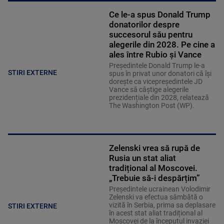
Ce le-a spus Donald Trump
donatorilor despre
succesorul său pentru
alegerile din 2028. Pe cine a
ales între Rubio și Vance
Președintele Donald Trump le-a
STIRI EXTERNE
spus în privat unor donatori că își
dorește ca vicepreședintele JD
Vance să câștige alegerile
prezidențiale din 2028, relatează
The Washington Post (WP).
Zelenski vrea să rupă de
Rusia un stat aliat
tradițional al Moscovei.
„Trebuie să-i despărțim”
Președintele ucrainean Volodimir
Zelenski va efectua sâmbătă o
vizită în Serbia, prima sa deplasare
STIRI EXTERNE
în acest stat aliat tradițional al
Moscovei de la începutul invaziei