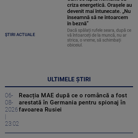
criza energetică. Orașele au
devenit mai întunecate. „Nu
înseamnă să ne întoarcem
în beznă”
Dacă spălați rufele seara, după ce
ȘTIRI ACTUALE
vă întoarceți de la muncă, nu ar
strica, o vreme, să schimbați
obiceiul.
ULTIMELE ȘTIRI
06-
Reacția MAE după ce o româncă a fost
08-
arestată în Germania pentru spionaj în
2026
favoarea Rusiei
|
23:02