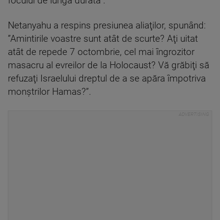
focului de lungă durată”.
Netanyahu a respins presiunea aliaţilor, spunând:
”Amintirile voastre sunt atât de scurte? Aţi uitat
atât de repede 7 octombrie, cel mai îngrozitor
masacru al evreilor de la Holocaust? Vă grăbiţi să
refuzaţi Israelului dreptul de a se apăra împotriva
monştrilor Hamas?”.