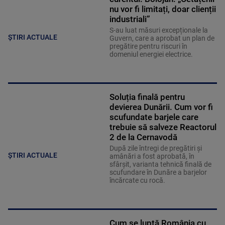
nu vor fi limitați, doar clienții
industriali”
S-au luat măsuri excepționale la
ȘTIRI ACTUALE
Guvern, care a aprobat un plan de
pregătire pentru riscuri în
domeniul energiei electrice.
Soluția finală pentru
devierea Dunării. Cum vor fi
scufundate barjele care
trebuie să salveze Reactorul
2 de la Cernavodă
După zile întregi de pregătiri și
ȘTIRI ACTUALE
amânări a fost aprobată, în
sfârșit, varianta tehnică finală de
scufundare în Dunăre a barjelor
încărcate cu rocă.
Cum se luptă România cu