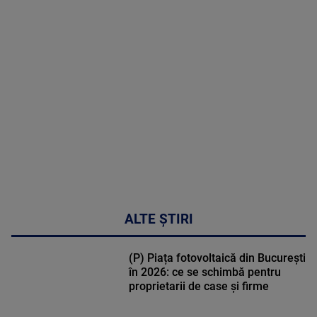
MAI
MULTE
DETALII
47:43
ALTE ȘTIRI
(P) Piața fotovoltaică din București
în 2026: ce se schimbă pentru
proprietarii de case și firme