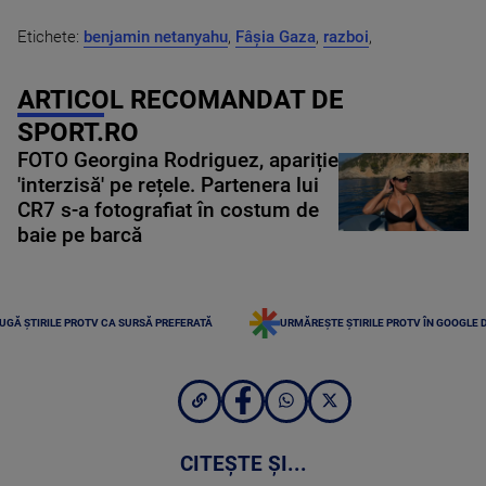
Etichete:
benjamin netanyahu
,
Fâșia Gaza
,
razboi
,
ARTICOL RECOMANDAT DE
SPORT.RO
FOTO Georgina Rodriguez, apariție
'interzisă' pe rețele. Partenera lui
CR7 s-a fotografiat în costum de
baie pe barcă
UGĂ ȘTIRILE PROTV CA SURSĂ PREFERATĂ
URMĂREȘTE ȘTIRILE PROTV ÎN GOOGLE 
CITEȘTE ȘI...