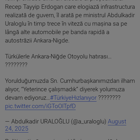
Recep Tayyip Erdogan care elogiază infrastructura
realizată de guvern, îl arată pe ministrul Abdulkadir
Uraloglu în timp trece în viteză cu maşina sa pe
lângă alte automobile pe banda rapidă a
autostrăzii Ankara-Nigde.
Türkülerle Ankara-Niğde Otoyolu hatırası…
????????
Yorulduğumuzda Sn. Cumhurbaşkanımızdan ilham
alıyor, “Yeterince çalışmadık” diyerek yolumuza
devam ediyoruz…
#TürkiyeHızlanıyor
????????
pic.twitter.com/iGToOlTpfD
— Abdulkadir URALOĞLU (@a_uraloglu)
August
24, 2025