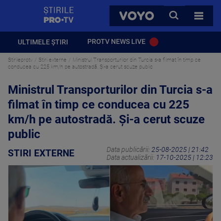
StirilePROTV
CAUTA
VOYO
TOATE 
PROTV NEWS LIVE
ULTIMELE ȘTIRI
Stirileprotv
Stiri externe
Ministrul Transporturilor din Turcia s-a filmat în timp ce
conducea cu 225 km/h pe autostradă. Și-a cerut scuze public
Ministrul Transporturilor din Turcia s-a
filmat în timp ce conducea cu 225
km/h pe autostradă. Și-a cerut scuze
public
Data publicării:
25-08-2025 | 21:42
STIRI EXTERNE
Data actualizării:
17-10-2025 | 12:23