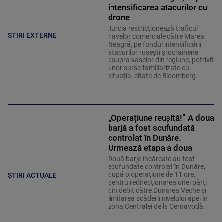
intensificarea atacurilor cu
drone
Turcia restricționează traficul
STIRI EXTERNE
navelor comerciale către Marea
Neagră, pe fondul intensificării
atacurilor rusești și ucrainene
asupra vaselor din regiune, potrivit
unor surse familiarizate cu
situația, citate de Bloomberg.
„Operațiune reușită!” A doua
barjă a fost scufundată
controlat în Dunăre.
Urmează etapa a doua
Două barje încărcate au fost
scufundate controlat în Dunăre,
după o operațiune de 11 ore,
ȘTIRI ACTUALE
pentru redirecționarea unei părți
din debit către Dunărea Veche și
limitarea scăderii nivelului apei în
zona Centralei de la Cernavodă.