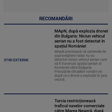
RECOMANDĂRI
MApN, după explozia dronei
din Bulgaria: Niciun vehicul
aerian nu a fost detectat în
spațiul României
MApN precizează că sistemele de
supraveghere radar nu au
detectat niciun vehicul aerian care
STIRI EXTERNE
să fi traversat spațiul aerian al
României către Bulgaria.
Precizările oficialilor români vin
după ce o dronă a explodat în țara
vecină.
Turcia restricționează
traficul navelor comerciale
către Marea Neagră, după