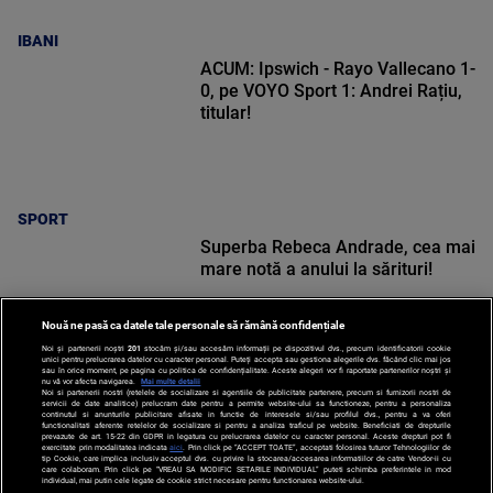
IBANI
ACUM: Ipswich - Rayo Vallecano 1-
0, pe VOYO Sport 1: Andrei Rațiu,
titular!
SPORT
Superba Rebeca Andrade, cea mai
mare notă a anului la sărituri!
Nouă ne pasă ca datele tale personale să rămână confidențiale
Noi și partenerii noștri
201
stocăm și/sau accesăm informații pe dispozitivul dvs., precum identificatorii cookie
unici pentru prelucrarea datelor cu caracter personal. Puteți accepta sau gestiona alegerile dvs. făcând clic mai jos
sau în orice moment, pe pagina cu politica de confidențialitate. Aceste alegeri vor fi raportate partenerilor noștri și
nu vă vor afecta navigarea.
Mai multe detalii
Noi si partenerii nostri (retelele de socializare si agentiile de publicitate partenere, precum si furnizorii nostri de
SPORT
servicii de date analitice) prelucram date pentru a permite website-ului sa functioneze, pentru a personaliza
continutul si anunturile publicitare afisate in functie de interesele si/sau profilul dvs., pentru a va oferi
functionalitati aferente retelelor de socializare si pentru a analiza traficul pe website. Beneficiati de drepturile
prevazute de art. 15-22 din GDPR in legatura cu prelucrarea datelor cu caracter personal. Aceste drepturi pot fi
exercitate prin modalitatea indicata
aici
. Prin click pe “ACCEPT TOATE”, acceptati folosirea tuturor Tehnologiilor de
tip Cookie, care implica inclusiv acceptul dvs. cu privire la stocarea/accesarea informatiilor de catre Vendor-ii cu
care colaboram. Prin click pe “VREAU SA MODIFIC SETARILE INDIVIDUAL” puteti schimba preferintele in mod
individual, mai putin cele legate de cookie strict necesare pentru functionarea website-ului.