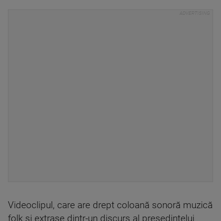
Videoclipul, care are drept coloană sonoră muzică
folk şi extrase dintr-un discurs al preşedintelui