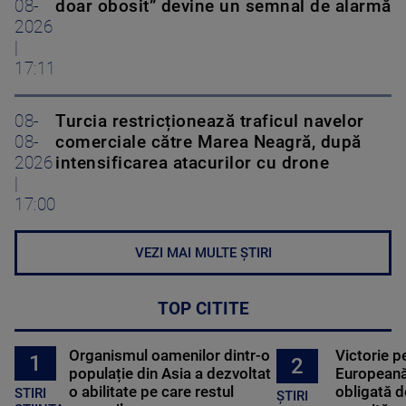
08-
doar obosit” devine un semnal de alarmă
2026
|
17:11
08-
Turcia restricționează traficul navelor
08-
comerciale către Marea Neagră, după
2026
intensificarea atacurilor cu drone
|
17:00
VEZI MAI MULTE ȘTIRI
TOP CITITE
Organismul oamenilor dintr-o
Victorie p
1
2
populație din Asia a dezvoltat
Europeană
o abilitate pe care restul
obligată d
STIRI
ȘTIRI