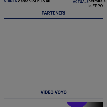
oamenilor nu o au
permită au
STIINTA
ACTUALE
la EPPO
PARTENERI
VIDEO VOYO