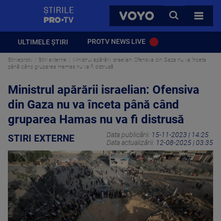
StirilePROTV
CAUTA
VOYO
TOATE 
PROTV NEWS LIVE
ULTIMELE ȘTIRI
Stirileprotv
Stiri externe
Ministrul apărării israelian: Ofensiva din Gaza nu va înceta
până când gruparea Hamas nu va fi distrusă
Ministrul apărării israelian: Ofensiva
din Gaza nu va înceta până când
gruparea Hamas nu va fi distrusă
Data publicării:
15-11-2023 | 14:25
STIRI EXTERNE
Data actualizării:
12-08-2025 | 03:35