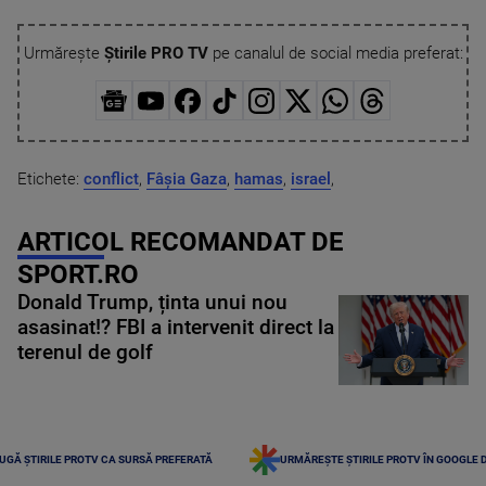
Urmărește
Știrile PRO TV
pe canalul de social media preferat:
Etichete:
conflict
,
Fâșia Gaza
,
hamas
,
israel
,
ARTICOL RECOMANDAT DE
SPORT.RO
Donald Trump, ținta unui nou
asasinat!? FBI a intervenit direct la
terenul de golf
UGĂ ȘTIRILE PROTV CA SURSĂ PREFERATĂ
URMĂREȘTE ȘTIRILE PROTV ÎN GOOGLE 