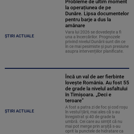
Probleme de ultim moment
la operațiunea de pe
Dunăre. Lipsa documentelor
pentru barje a dus la
amânare
Vara lui 2026 se dovedește a fi
ȘTIRI ACTUALE
una a încercărilor. Prognozele
privind nivelul Dunării sunt din ce
în ce mai pesimiste și pun presiune
asupra intervențiilor planificate.
Încă un val de aer fierbinte
lovește România. Au fost 55
de grade la nivelul asfaltului
în Timișoara. „Deci e
teroare”
A fost a patra zi de foc și cod roșu
ȘTIRI ACTUALE
în vestul țării, mai ales că s-au
înregistrat și 40 de grade la
umbră. Cei care au simțit că nu
mai pot merge prin arșiță s-au
oprit la punctele de hidratare ca