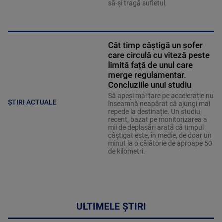
să-și tragă sufletul.
Cât timp câștigă un șofer
care circulă cu viteză peste
limită față de unul care
merge regulamentar.
Concluziile unui studiu
Să apeși mai tare pe accelerație nu
ȘTIRI ACTUALE
înseamnă neapărat că ajungi mai
repede la destinație. Un studiu
recent, bazat pe monitorizarea a
mii de deplasări arată că timpul
câștigat este, în medie, de doar un
minut la o călătorie de aproape 50
de kilometri.
ULTIMELE ȘTIRI