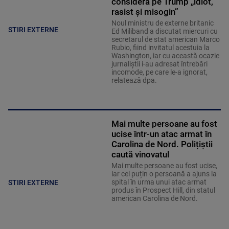
consideră pe Trump „idiot,
rasist și misogin”
Noul ministru de externe britanic
STIRI EXTERNE
Ed Miliband a discutat miercuri cu
secretarul de stat american Marco
Rubio, fiind invitatul acestuia la
Washington, iar cu această ocazie
jurnaliştii i-au adresat întrebări
incomode, pe care le-a ignorat,
relatează dpa.
Mai multe persoane au fost
ucise într-un atac armat în
Carolina de Nord. Polițiștii
caută vinovatul
Mai multe persoane au fost ucise,
iar cel puțin o persoană a ajuns la
spital în urma unui atac armat
STIRI EXTERNE
produs în Prospect Hill, din statul
american Carolina de Nord.