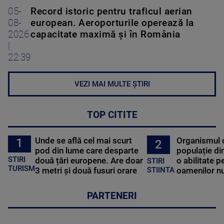
05-
Record istoric pentru traficul aerian
08-
european. Aeroporturile operează la
2026
capacitate maximă și în România
|
22:39
VEZI MAI MULTE ȘTIRI
TOP CITITE
Unde se află cel mai scurt
Organismul 
1
2
pod din lume care desparte
populație di
STIRI
două țări europene. Are doar
o abilitate p
STIRI
TURISM
3 metri și două fusuri orare
oamenilor nu
STIINTA
PARTENERI