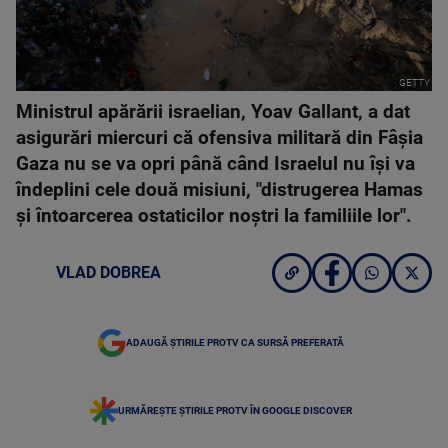
GETTY
Ministrul apărării israelian, Yoav Gallant, a dat
asigurări miercuri că ofensiva militară din Fâşia
Gaza nu se va opri până când Israelul nu îşi va
îndeplini cele două misiuni, "distrugerea Hamas
şi întoarcerea ostaticilor noştri la familiile lor".
VLAD DOBREA
ADAUGĂ ȘTIRILE PROTV CA SURSĂ PREFERATĂ
URMĂREȘTE ȘTIRILE PROTV ÎN GOOGLE DISCOVER