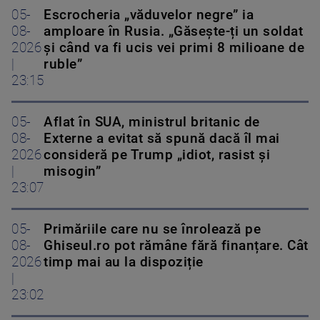
05-
Escrocheria „văduvelor negre” ia
08-
amploare în Rusia. „Găsește-ți un soldat
2026
și când va fi ucis vei primi 8 milioane de
|
ruble”
23:15
05-
Aflat în SUA, ministrul britanic de
08-
Externe a evitat să spună dacă îl mai
2026
consideră pe Trump „idiot, rasist și
|
misogin”
23:07
05-
Primăriile care nu se înrolează pe
08-
Ghiseul.ro pot rămâne fără finanțare. Cât
2026
timp mai au la dispoziție
|
23:02