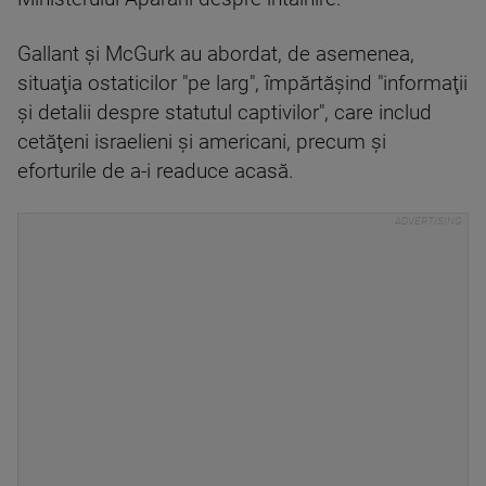
Gallant şi McGurk au abordat, de asemenea,
situaţia ostaticilor "pe larg", împărtăşind "informaţii
şi detalii despre statutul captivilor", care includ
cetăţeni israelieni şi americani, precum şi
eforturile de a-i readuce acasă.