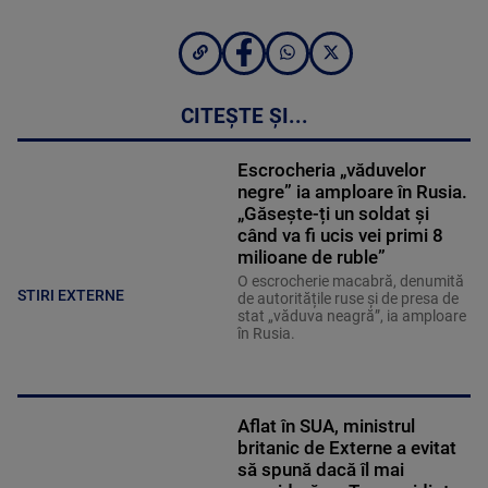
CITEȘTE ȘI...
Escrocheria „văduvelor
negre” ia amploare în Rusia.
„Găsește-ți un soldat și
când va fi ucis vei primi 8
milioane de ruble”
O escrocherie macabră, denumită
STIRI EXTERNE
de autoritățile ruse și de presa de
stat „văduva neagră”, ia amploare
în Rusia.
Aflat în SUA, ministrul
britanic de Externe a evitat
să spună dacă îl mai