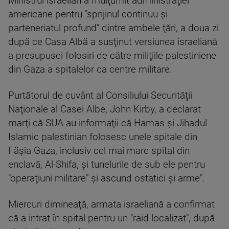
Ministrul israelian a mulţumit administraţiei
americane pentru "sprijinul continuu şi
parteneriatul profund" dintre ambele ţări, a doua zi
după ce Casa Albă a susţinut versiunea israeliană
a presupusei folosiri de către miliţiile palestiniene
din Gaza a spitalelor ca centre militare.
Purtătorul de cuvânt al Consiliului Securităţii
Naţionale al Casei Albe, John Kirby, a declarat
marţi că SUA au informaţii că Hamas şi Jihadul
Islamic palestinian folosesc unele spitale din
Fâşia Gaza, inclusiv cel mai mare spital din
enclavă, Al-Shifa, şi tunelurile de sub ele pentru
"operaţiuni militare" şi ascund ostatici şi arme".
Miercuri dimineaţă, armata israeliană a confirmat
că a intrat în spital pentru un "raid localizat", după