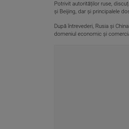
Potrivit autorităților ruse, discu
și Beijing, dar și principalele do
După întrevederi, Rusia și Chin
domeniul economic și comercial.