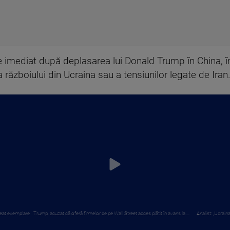
vine imediat după deplasarea lui Donald Trump în China,
 a războiului din Ucraina sau a tensiunilor legate de Iran
creat exemplare
Trump, acuzat că oferă firmelor de pe Wall Street acces plătit în avans la ...
Analist: „Ucraina