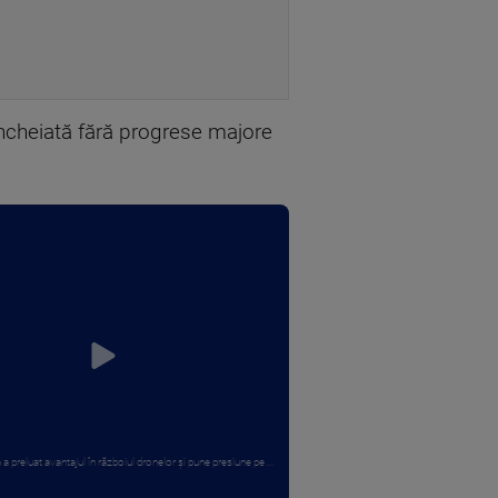
 încheiată fără progrese majore
.
 a preluat avantajul în războiul dronelor și pune presiune pe ...