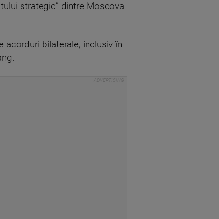
riatului strategic” dintre Moscova
corduri bilaterale, inclusiv în
ang.