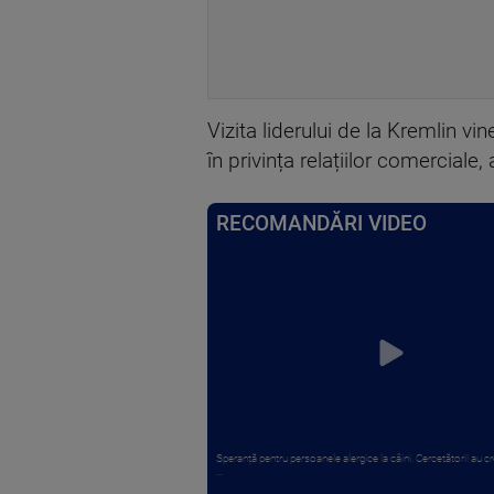
Vizita liderului de la Kremlin 
în privința relațiilor comerciale,
RECOMANDĂRI VIDEO
Speranță pentru persoanele alergice la câini. Cercetătorii au 
...