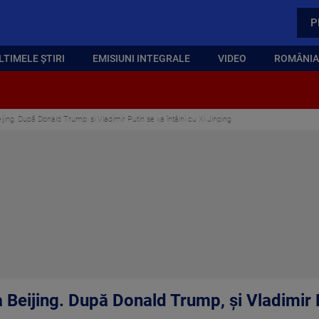
P
LTIMELE ȘTIRI
EMISIUNI INTEGRALE
VIDEO
ROMÂNIA,
eijing. După Donald Trump, și Vladimir Putin se va întâlni cu Xi Jinping
a Beijing. După Donald Trump, și Vladimir P