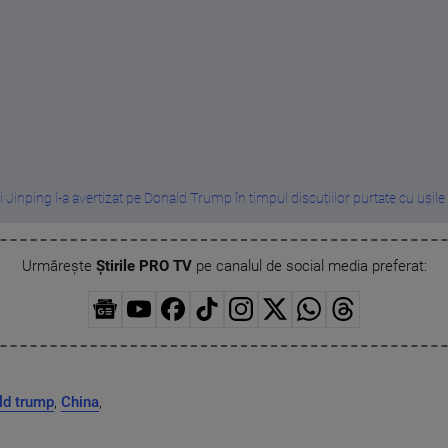
i Jinping l-a avertizat pe Donald Trump în timpul discuțiilor purtate cu ușile .
Urmărește
Știrile PRO TV
pe canalul de social media preferat:
ld trump
,
China
,