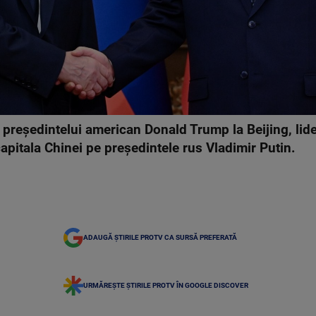
a președintelui american Donald Trump la Beijing, lid
apitala Chinei pe președintele rus Vladimir Putin.
ADAUGĂ ȘTIRILE PROTV CA SURSĂ PREFERATĂ
URMĂREȘTE ȘTIRILE PROTV ÎN GOOGLE DISCOVER