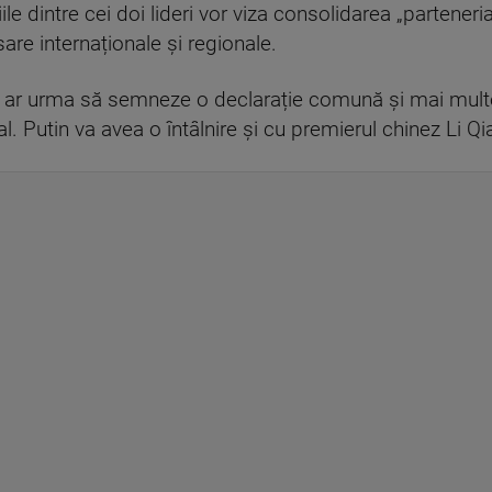
țiile dintre cei doi lideri vor viza consolidarea „partene
sare internaționale și regionale.
a ar urma să semneze o declarație comună și mai multe a
 Putin va avea o întâlnire și cu premierul chinez Li Qi