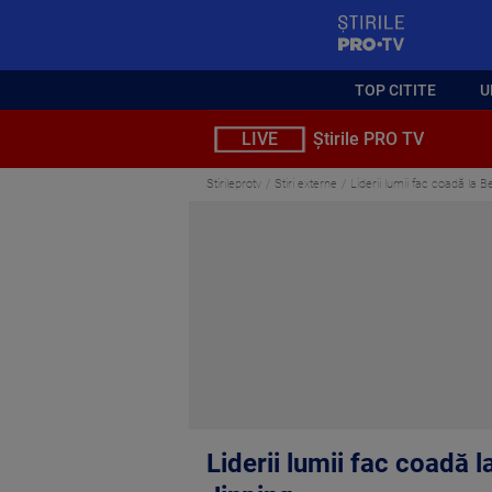
StirilePROTV
TOP CITITE
U
LIVE
Știrile PRO TV
Stirileprotv
Stiri externe
Liderii lumii fac coadă la B
Liderii lumii fac coadă l