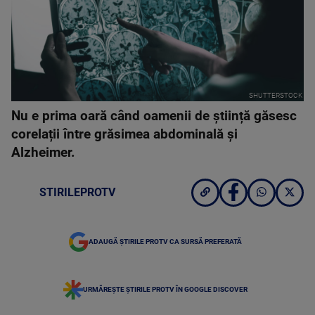
SHUTTERSTOCK
Nu e prima oară când oamenii de știință găsesc
corelații între grăsimea abdominală și
Alzheimer.
STIRILEPROTV
ADAUGĂ ȘTIRILE PROTV CA SURSĂ PREFERATĂ
URMĂREȘTE ȘTIRILE PROTV ÎN GOOGLE DISCOVER