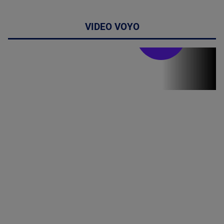
VIDEO VOYO
Stirile PRO TV
Stirile PRO
TV # 19.00 -
09 August
2026
MAI
MULTE