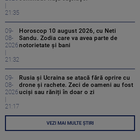
|
21:35
09-
Horoscop 10 august 2026, cu Neti
08-
Sandu. Zodia care va avea parte de
2026
notorietate și bani
|
21:32
09-
Rusia și Ucraina se atacă fără oprire cu
08-
drone și rachete. Zeci de oameni au fost
2026
uciși sau răniți în doar o zi
|
21:17
VEZI MAI MULTE ȘTIRI