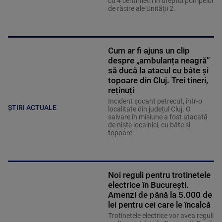
cu 4 centimetri în dreptul pompelor
de răcire ale Unității 2.
Cum ar fi ajuns un clip
despre „ambulanța neagră”
să ducă la atacul cu bâte și
topoare din Cluj. Trei tineri,
reținuți
Incident șocant petrecut, într-o
ȘTIRI ACTUALE
localitate din județul Cluj. O
salvare în misiune a fost atacată
de niște localnici, cu bâte și
topoare.
Noi reguli pentru trotinetele
electrice în București.
Amenzi de până la 5.000 de
lei pentru cei care le încalcă
Trotinetele electrice vor avea reguli