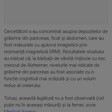
Cercetătorii s-au concentrat asupra depozitelor de
grăsime din pancreas, ficat și abdomen, care au
fost măsurate cu ajutorul imagisticii prin
rezonanță magnetică (IRM). Rezultatele studiului
au indicat că, la bărbații de vârstă mijlocie cu risc
crescut de Alzheimer, nivelurile mai ridicate de
grăsime din pancreas au fost asociate cu o
funcție cognitivă mai scăzută și cu un volum
redus al creierului.
Totuși, această legătură nu a fost observată (cel
puțin nu în aceeași măsură) și la femei, scrie
Medical Xpress
.