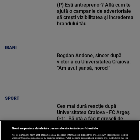
(P) Ești antreprenor? Află cum te
ajută o campanie de advertoriale
să crești vizibilitatea și încrederea
brandului tău
IBANI
Bogdan Andone, sincer după
victoria cu Universitatea Craiova:
”Am avut șansă, noroc!”
SPORT
Cea mai dură reacție după
Universitatea Craiova - FC Argeș
0-1: „Băluță a făcut greșeli de
începători! Elisor încă este dator”
Nouă ne pasă ca datele tale personale să rămână confidențiale
Noi și partenerii noștri
201
stocăm și/sau accesăm informații pe dispozitivul dvs., precum identificatorii cookie
unici pentru prelucrarea datelor cu caracter personal. Puteți accepta sau gestiona alegerile dvs. făcând clic mai jos