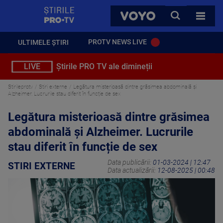
StirilePROTV
CAUTA
VOYO
TOATE 
PROTV NEWS LIVE
ULTIMELE ȘTIRI
LIVE
Știrile PRO TV ale dimineții
Stirileprotv
Stiri externe
Legătura misterioasă dintre grăsimea abdominală și
Alzheimer. Lucrurile stau diferit în funcție de sex
Legătura misterioasă dintre grăsimea
abdominală și Alzheimer. Lucrurile
stau diferit în funcție de sex
Data publicării:
01-03-2024 | 12:47
STIRI EXTERNE
Data actualizării:
12-08-2025 | 00:48