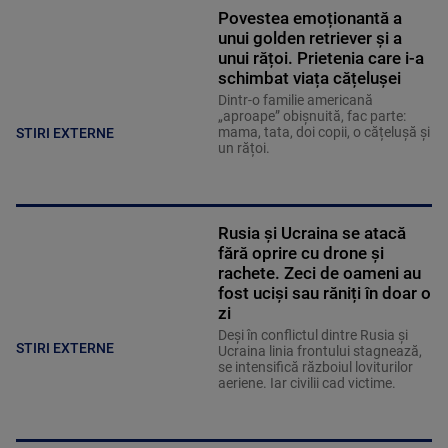
Povestea emoționantă a
unui golden retriever și a
unui rățoi. Prietenia care i-a
schimbat viața cățelușei
Dintr-o familie americană
„aproape” obișnuită, fac parte:
mama, tata, doi copii, o cățelușă și
STIRI EXTERNE
un rățoi.
Rusia și Ucraina se atacă
fără oprire cu drone și
rachete. Zeci de oameni au
fost uciși sau răniți în doar o
zi
Deși în conflictul dintre Rusia și
STIRI EXTERNE
Ucraina linia frontului stagnează,
se intensifică războiul loviturilor
aeriene. Iar civilii cad victime.