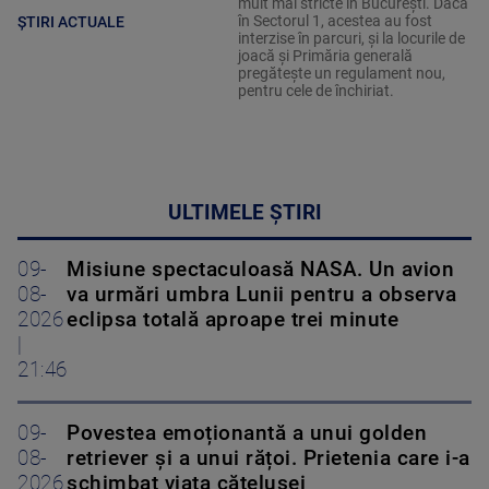
mult mai stricte în București. Dacă
în Sectorul 1, acestea au fost
ȘTIRI ACTUALE
interzise în parcuri, și la locurile de
joacă și Primăria generală
pregătește un regulament nou,
pentru cele de închiriat.
ULTIMELE ȘTIRI
09-
Misiune spectaculoasă NASA. Un avion
08-
va urmări umbra Lunii pentru a observa
2026
eclipsa totală aproape trei minute
|
21:46
09-
Povestea emoționantă a unui golden
08-
retriever și a unui rățoi. Prietenia care i-a
2026
schimbat viața cățelușei