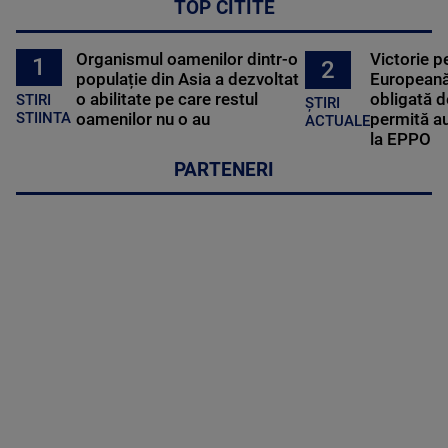
TOP CITITE
Organismul oamenilor dintr-o
Victorie p
1
2
populație din Asia a dezvoltat
Europeană
o abilitate pe care restul
obligată d
STIRI
ȘTIRI
oamenilor nu o au
permită au
STIINTA
ACTUALE
la EPPO
PARTENERI