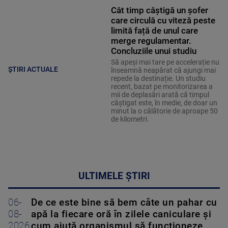
Cât timp câștigă un șofer
care circulă cu viteză peste
limită față de unul care
merge regulamentar.
Concluziile unui studiu
Să apeși mai tare pe accelerație nu
ȘTIRI ACTUALE
înseamnă neapărat că ajungi mai
repede la destinație. Un studiu
recent, bazat pe monitorizarea a
mii de deplasări arată că timpul
câștigat este, în medie, de doar un
minut la o călătorie de aproape 50
de kilometri.
ULTIMELE ȘTIRI
06-
De ce este bine să bem câte un pahar cu
08-
apă la fiecare oră în zilele caniculare și
2026
cum ajută organismul să funcționeze