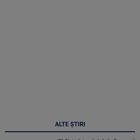
TV # 19.00 -
05 August
2026
MAI
MULTE
DETALII
50:27
ALTE ȘTIRI