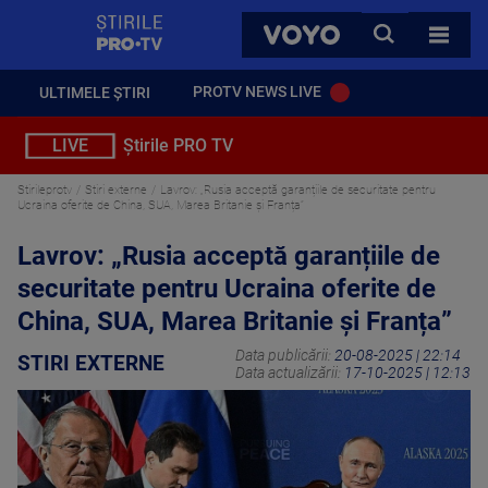
StirilePROTV
CAUTA
VOYO
TOATE 
PROTV NEWS LIVE
ULTIMELE ȘTIRI
LIVE
Știrile PRO TV
Stirileprotv
Stiri externe
Lavrov: „Rusia acceptă garanțiile de securitate pentru
Ucraina oferite de China, SUA, Marea Britanie și Franța”
Lavrov: „Rusia acceptă garanțiile de
securitate pentru Ucraina oferite de
China, SUA, Marea Britanie și Franța”
Data publicării:
20-08-2025 | 22:14
STIRI EXTERNE
Data actualizării:
17-10-2025 | 12:13