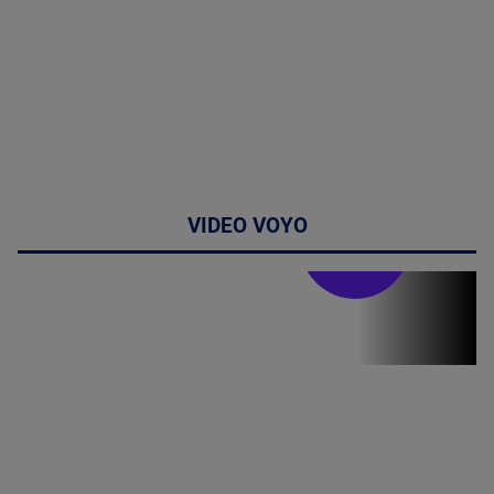
VIDEO VOYO
Stirile PRO TV
Stirile PRO