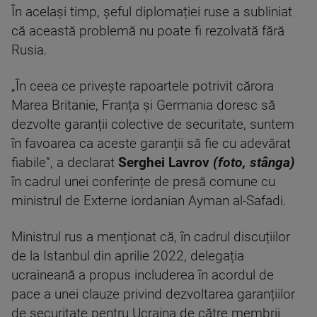
În același timp, șeful diplomației ruse a subliniat
că această problemă nu poate fi rezolvată fără
Rusia.
„În ceea ce privește rapoartele potrivit cărora
Marea Britanie, Franța și Germania doresc să
dezvolte garanții colective de securitate, suntem
în favoarea ca aceste garanții să fie cu adevărat
fiabile”, a declarat
Serghei Lavrov
(foto, stânga)
în cadrul unei conferințe de presă comune cu
ministrul de Externe iordanian Ayman al-Safadi.
Ministrul rus a menționat că, în cadrul discuțiilor
de la Istanbul din aprilie 2022, delegația
ucraineană a propus includerea în acordul de
pace a unei clauze privind dezvoltarea garanțiilor
de securitate pentru Ucraina de către membrii