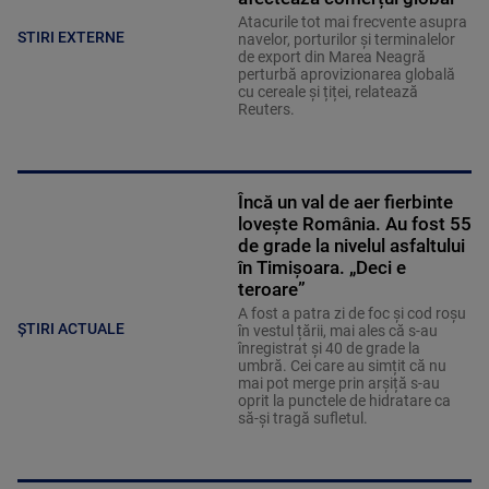
Atacurile tot mai frecvente asupra
STIRI EXTERNE
navelor, porturilor și terminalelor
de export din Marea Neagră
perturbă aprovizionarea globală
cu cereale și țiței, relatează
Reuters.
Încă un val de aer fierbinte
lovește România. Au fost 55
de grade la nivelul asfaltului
în Timișoara. „Deci e
teroare”
A fost a patra zi de foc și cod roșu
ȘTIRI ACTUALE
în vestul țării, mai ales că s-au
înregistrat și 40 de grade la
umbră. Cei care au simțit că nu
mai pot merge prin arșiță s-au
oprit la punctele de hidratare ca
să-și tragă sufletul.