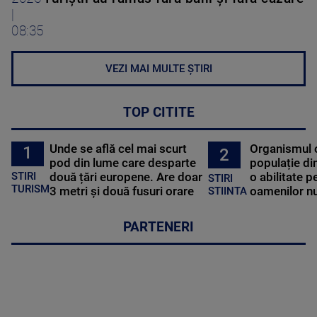
|
08:35
VEZI MAI MULTE ȘTIRI
TOP CITITE
Unde se află cel mai scurt
Organismul 
1
2
pod din lume care desparte
populație di
STIRI
două țări europene. Are doar
o abilitate p
STIRI
TURISM
3 metri și două fusuri orare
oamenilor nu
STIINTA
PARTENERI