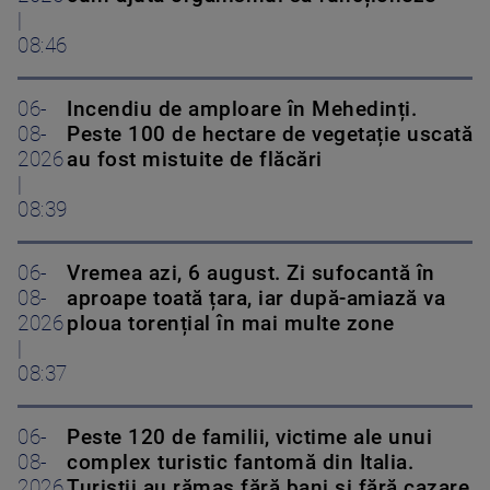
|
08:46
06-
Incendiu de amploare în Mehedinți.
08-
Peste 100 de hectare de vegetație uscată
2026
au fost mistuite de flăcări
|
08:39
06-
Vremea azi, 6 august. Zi sufocantă în
08-
aproape toată țara, iar după-amiază va
2026
ploua torențial în mai multe zone
|
08:37
06-
Peste 120 de familii, victime ale unui
08-
complex turistic fantomă din Italia.
2026
Turiștii au rămas fără bani și fără cazare