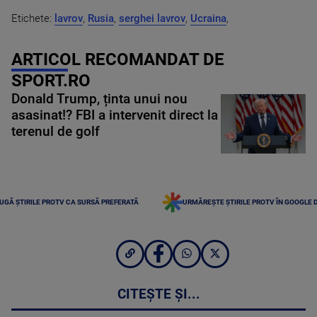
Etichete:
lavrov
,
Rusia
,
serghei lavrov
,
Ucraina
,
ARTICOL RECOMANDAT DE
SPORT.RO
Donald Trump, ținta unui nou
asasinat!? FBI a intervenit direct la
terenul de golf
UGĂ ȘTIRILE PROTV CA SURSĂ PREFERATĂ
URMĂREȘTE ȘTIRILE PROTV ÎN GOOGLE 
CITEȘTE ȘI...