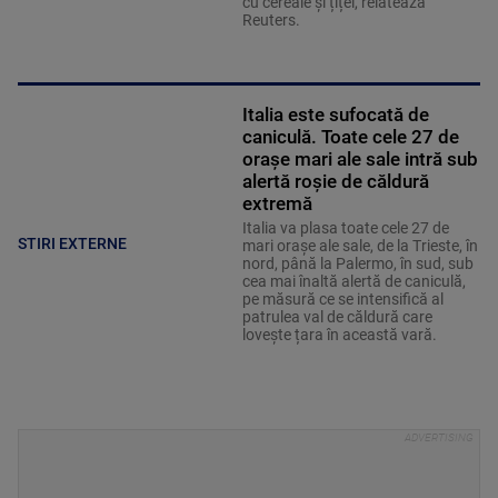
cu cereale și țiței, relatează
Reuters.
Italia este sufocată de
caniculă. Toate cele 27 de
oraşe mari ale sale intră sub
alertă roșie de căldură
extremă
Italia va plasa toate cele 27 de
STIRI EXTERNE
mari orașe ale sale, de la Trieste, în
nord, până la Palermo, în sud, sub
cea mai înaltă alertă de caniculă,
pe măsură ce se intensifică al
patrulea val de căldură care
lovește țara în această vară.