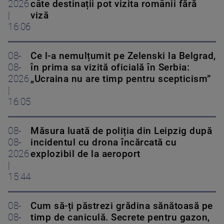
2026
câte destinații pot vizita românii fără
|
viză
16:06
08-
Ce l-a nemulțumit pe Zelenski la Belgrad,
08-
în prima sa vizită oficială în Serbia:
2026
„Ucraina nu are timp pentru scepticism”
|
16:05
08-
Măsura luată de poliția din Leipzig după
08-
incidentul cu drona încărcată cu
2026
explozibil de la aeroport
|
15:44
08-
Cum să-ți păstrezi grădina sănătoasă pe
08-
timp de caniculă. Secrete pentru gazon,