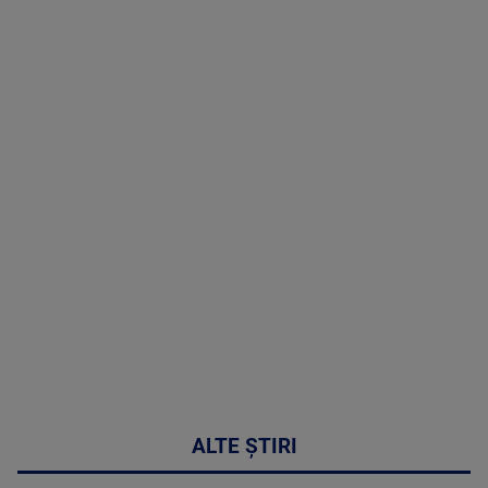
TV # 07.00 -
08 August
2026
MAI
MULTE
DETALII
02:32:45
ALTE ȘTIRI