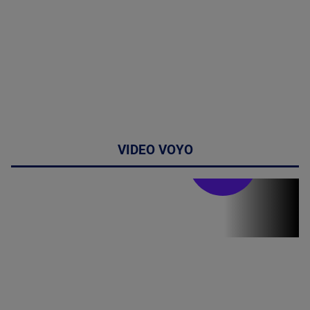
VIDEO VOYO
Stirile PRO TV
Stirile PRO