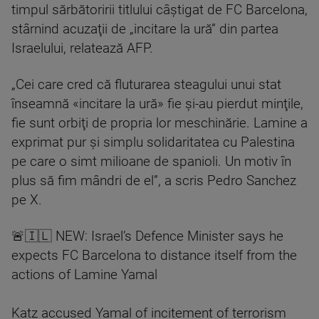
timpul sărbătoririi titlului câştigat de FC Barcelona,
stârnind acuzaţii de „incitare la ură” din partea
Israelului, relatează AFP.
„Cei care cred că fluturarea steagului unui stat
înseamnă «incitare la ură» fie şi-au pierdut minţile,
fie sunt orbiţi de propria lor meschinărie. Lamine a
exprimat pur şi simplu solidaritatea cu Palestina
pe care o simt milioane de spanioli. Un motiv în
plus să fim mândri de el”, a scris Pedro Sanchez
pe X.
🚨🇮🇱 NEW: Israel’s Defence Minister says he
expects FC Barcelona to distance itself from the
actions of Lamine Yamal
Katz accused Yamal of incitement of terrorism