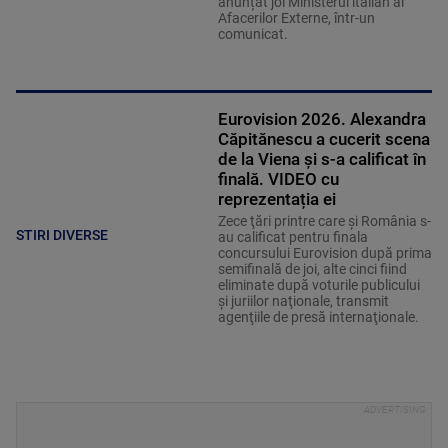
anunțat joi Ministerul italian al
Afacerilor Externe, într-un
comunicat.
Eurovision 2026. Alexandra
Căpitănescu a cucerit scena
de la Viena şi s-a calificat în
finală. VIDEO cu
reprezentația ei
Zece ţări printre care şi România s-
STIRI DIVERSE
au calificat pentru finala
concursului Eurovision după prima
semifinală de joi, alte cinci fiind
eliminate după voturile publicului
şi juriilor naţionale, transmit
agenţiile de presă internaţionale.