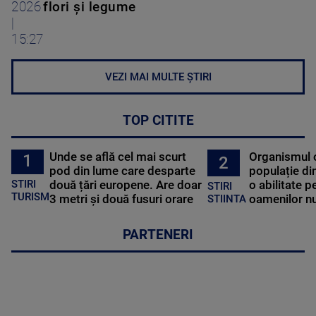
2026
flori și legume
|
15:27
VEZI MAI MULTE ȘTIRI
TOP CITITE
Unde se află cel mai scurt
Organismul 
1
2
pod din lume care desparte
populație di
STIRI
două țări europene. Are doar
o abilitate p
STIRI
TURISM
3 metri și două fusuri orare
oamenilor nu
STIINTA
PARTENERI