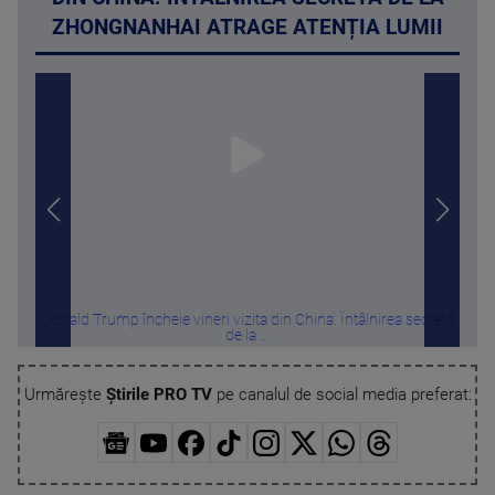
ZHONGNANHAI ATRAGE ATENȚIA LUMII
Donald Trump încheie vineri vizita din China. Întâlnirea secretă
Melon
de la ...
Urmărește
Știrile PRO TV
pe canalul de social media preferat: