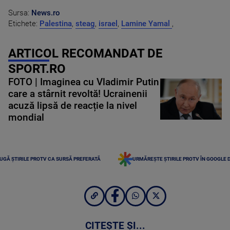
Sursa:
News.ro
Etichete:
Palestina
,
steag
,
israel
,
Lamine Yamal
,
ARTICOL RECOMANDAT DE
SPORT.RO
FOTO | Imaginea cu Vladimir Putin
care a stârnit revoltă! Ucrainenii
acuză lipsă de reacție la nivel
mondial
UGĂ ȘTIRILE PROTV CA SURSĂ PREFERATĂ
URMĂREȘTE ȘTIRILE PROTV ÎN GOOGLE 
CITEȘTE ȘI...