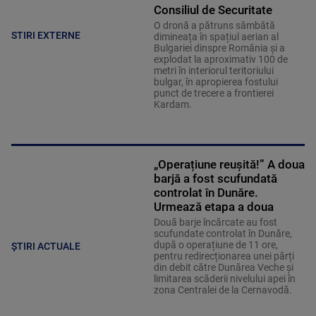
Consiliul de Securitate
O dronă a pătruns sâmbătă
STIRI EXTERNE
dimineața în spațiul aerian al
Bulgariei dinspre România și a
explodat la aproximativ 100 de
metri în interiorul teritoriului
bulgar, în apropierea fostului
punct de trecere a frontierei
Kardam.
„Operațiune reușită!” A doua
barjă a fost scufundată
controlat în Dunăre.
Urmează etapa a doua
Două barje încărcate au fost
scufundate controlat în Dunăre,
după o operațiune de 11 ore,
ȘTIRI ACTUALE
pentru redirecționarea unei părți
din debit către Dunărea Veche și
limitarea scăderii nivelului apei în
zona Centralei de la Cernavodă.