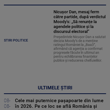
Nicușor Dan, mesaj ferm
către partide, după verdictul
Moody's: „Să renunțe la
agendele politice şi la
discursul electoral”
Președintele Nicușor Dan a salutat
STIRI POLITICE
decizia Moody’s de a menține
ratingul României la „Baa3”,
afirmând că agenția a confirmat
progresele făcute în ultimul an
pentru echilibrarea finanțelor
publice și reducerea cheltuielilor.
ULTIMELE ȘTIRI
08-
Cele mai puternice pașapoarte din lume
08-
în 2026. Pe ce loc se află România și