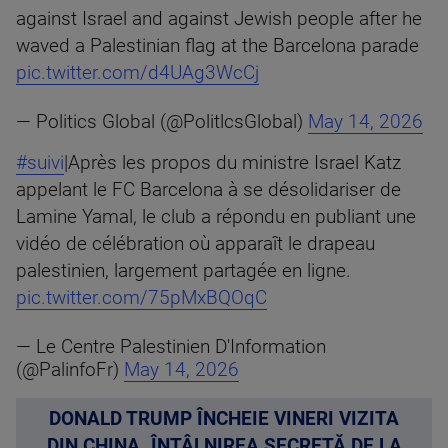
against Israel and against Jewish people after he
waved a Palestinian flag at the Barcelona parade
pic.twitter.com/d4UAg3WcCj
— Politics Global (@PolitlcsGlobal)
May 14, 2026
#suivi
|Après les propos du ministre Israel Katz
appelant le FC Barcelona à se désolidariser de
Lamine Yamal, le club a répondu en publiant une
vidéo de célébration où apparaît le drapeau
palestinien, largement partagée en ligne.
pic.twitter.com/75pMxBQOqC
— Le Centre Palestinien D'Information
(@PalinfoFr)
May 14, 2026
DONALD TRUMP ÎNCHEIE VINERI VIZITA
DIN CHINA. ÎNTÂLNIREA SECRETĂ DE LA