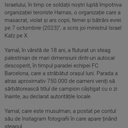
Israelului, în timp ce soldații noștri luptă împotriva
organizației teroriste Hamas, o organizație care a
masacrat, violat și ars copii, femei și bătrâni evrei
pe 7 octombrie (2023)”, a scris joi ministrul Israel
Katz pe X.
Yamal, în vârstă de 18 ani, a fluturat un steag
palestinian de mari dimensiuni dintr-un autocar
descoperit, în timpul paradei echipei FC
Barcelona, care a străbătut orașul luni. Parada a
atras aproximativ 750.000 de oameni veniți să
sărbătorească titlul de campion câștigat cu o zi
înainte, au declarat autoritățile locale.
Yamal, care este musulman, a postat pe contul
său de Instagram fotografii în care apare ținând
steagul.