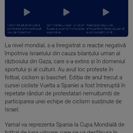
Meloni refuză să renunțe la
Ca în „Cartea Junglei”: un urs din
Reacția echipajului de
controalele la frontieră după
Suceava, surprins în timp ce se
ambulanță din Bacău acuzat că
valul de migranți din ...
scarpină de ...
a oprit la piață în plină ...
La nivel mondial, s-a înregistrat o reacție negativă
împotriva Israelului din cauza bilanțului uman al
războiului din Gaza, care s-a extins și în domeniul
sportului și al culturii. Au avut loc proteste în
fotbal, ciclism și baschet. Ediția de anul trecut a
cursei cicliste Vuelta a Spaniei a fost întreruptă în
repetate rânduri de protestatari nemulțumiți de
participarea unei echipe de ciclism susținute de
Israel.
Yamal va reprezenta Spania la Cupa Mondială de
fotbal de luna viitoare, care se va desfășura în