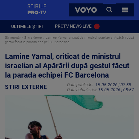
StirilePROTV
CAUTA
VOYO
TOATE 
PROTV NEWS LIVE
ULTIMELE ȘTIRI
Stirileprotv
Stiri externe
Lamine Yamal, criticat de ministrul israelian al Apărării după
gestul făcut la parada echipei FC Barcelona
Lamine Yamal, criticat de ministrul
israelian al Apărării după gestul făcut
la parada echipei FC Barcelona
Data publicării:
15-05-2026 | 07:58
STIRI EXTERNE
Data actualizării:
15-05-2026 | 08:57