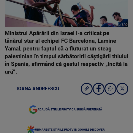
NEWS.RO
Ministrul Apărării din Israel l-a criticat pe
tânărul star al echipei FC Barcelona, Lamine
Yamal, pentru faptul că a fluturat un steag
palestinian în timpul sărbătoririi câștigării titlului
în Spania, afirmând că gestul respectiv „incită la
ură”.
IOANA ANDREESCU
ADAUGĂ ȘTIRILE PROTV CA SURSĂ PREFERATĂ
URMĂREȘTE ȘTIRILE PROTV ÎN GOOGLE DISCOVER