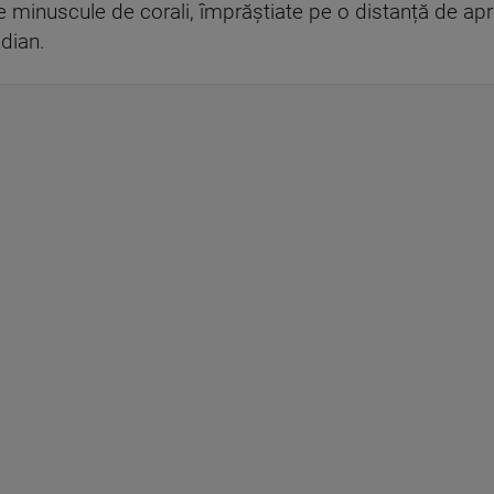
e minuscule de corali, împrăștiate pe o distanță de ap
ndian.