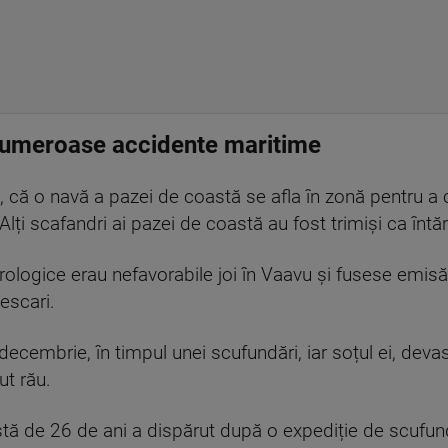
numeroase accidente maritime
că o navă a pazei de coastă se afla în zonă pentru a 
Alți scafandri ai pazei de coastă au fost trimiși ca întări
teorologice erau nefavorabile joi în Vaavu și fusese emis
escari.
 decembrie, în timpul unei scufundări, iar soțul ei, deva
ut rău.
ârstă de 26 de ani a dispărut după o expediție de scufund