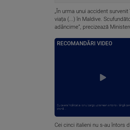
„În urma unui accident survenit î
viața (...) în Maldive. Scufundăt
adâncime”, precizează Ministerul
RECOMANDĂRI VIDEO
Cu ce era încărcat avionul cargo ucrainean Antonov lângă care
dronă ...
Cei cinci italieni nu s-au întors