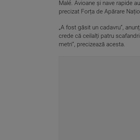
Malé. Avioane și nave rapide a
precizat Forța de Apărare Națio
„A fost găsit un cadavru”, anunț
crede că ceilalți patru scafand
metri”, precizează acesta.