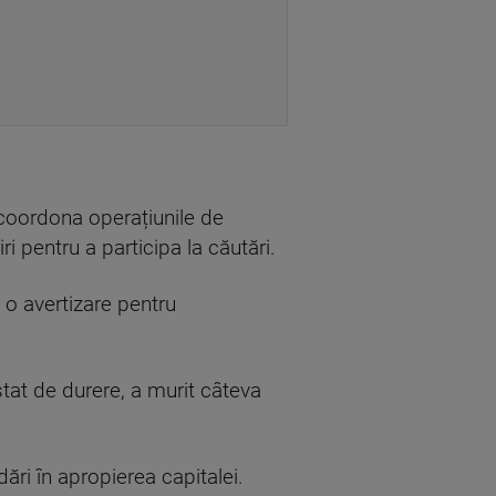
coordona operațiunile de
ri pentru a participa la căutări.
ă o avertizare pentru
stat de durere, a murit câteva
ări în apropierea capitalei.