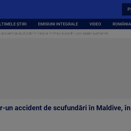
P
LTIMELE ȘTIRI
EMISIUNI INTEGRALE
VIDEO
ROMÂNIA,
-un accident de scufundări în Maldive, în timpul explorării unor peșteri submarine
ntr-un accident de scufundări în Maldive, în