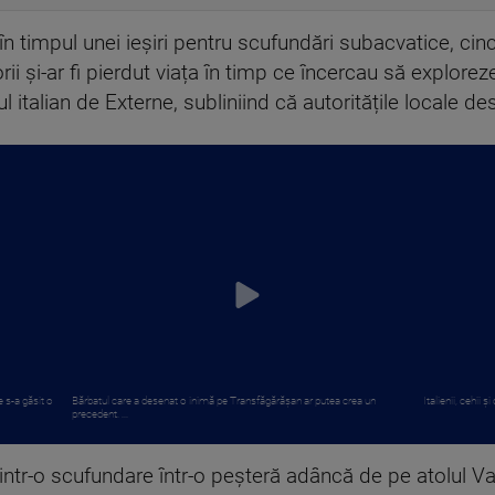
n timpul unei ieșiri pentru scufundări subacvatice, cinci 
orii și-ar fi pierdut viața în timp ce încercau să explore
 italian de Externe, subliniind că autoritățile locale d
 s-a găsit o
Bărbatul care a desenat o inimă pe Transfăgărășan ar putea crea un
Italienii, cehii 
precedent. ...
 dintr-o scufundare într-o peșteră adâncă de pe atolul Va