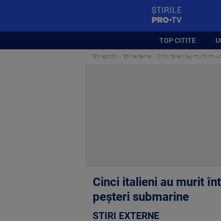
StirilePROTV
TOP CITITE
U
Stirileprotv
Stiri externe
Cinci italieni au murit într
Cinci italieni au murit î
peșteri submarine
STIRI EXTERNE