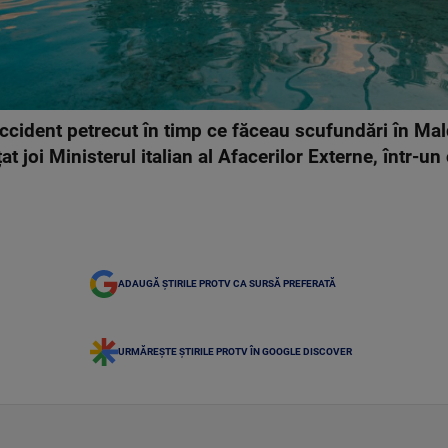
 accident petrecut în timp ce făceau scufundări în Mald
t joi Ministerul italian al Afacerilor Externe, într-u
ADAUGĂ ȘTIRILE PROTV CA SURSĂ PREFERATĂ
URMĂREȘTE ȘTIRILE PROTV ÎN GOOGLE DISCOVER