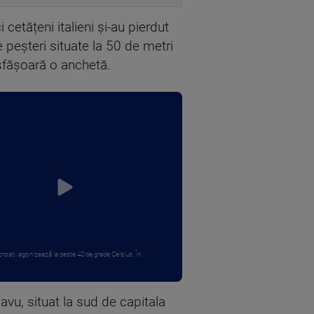
cetățeni italieni și-au pierdut
ze peșteri situate la 50 de metri
esfășoară o anchetă.
și croații agonizează la peste 40 de grade Celsius. În ...
avu, situat la sud de capitala