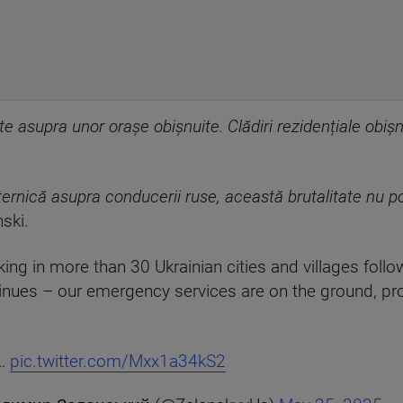
te asupra unor orașe obișnuite. Clădiri rezidențiale obișn
rnică asupra conducerii ruse, această brutalitate nu poa
nski.
ng in more than 30 Ukrainian cities and villages follo
nues – our emergency services are on the ground, pr
e…
pic.twitter.com/Mxx1a34kS2