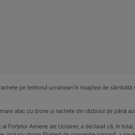
rachete pe teritoriul ucrainean în noaptea de sâmbătă s
i mare atac cu drone și rachete din războiul de până a
 al Forțelor Aeriene ale Ucrainei, a declarat că, în total
e, inclusiv drone Shahed de concepție iraniană, a spus