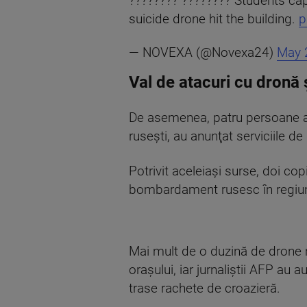
???????? ???????? Students cap
suicide drone hit the building.
p
— NOVEXA (@Novexa24)
May 
Val de atacuri cu dronă
De asemenea, patru persoane au f
ruseşti, au anunţat serviciile de 
Potrivit aceleiaşi surse, doi cop
bombardament rusesc în regiune
Mai mult de o duzină de drone r
oraşului, iar jurnaliştii AFP au 
trase rachete de croazieră.