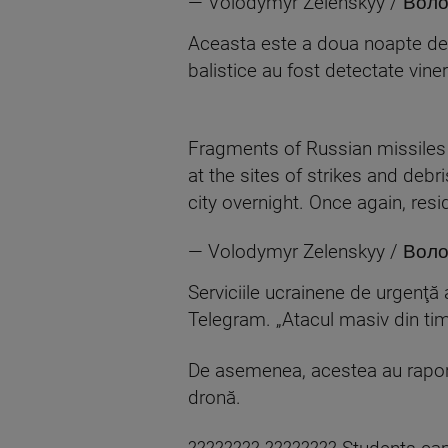
— Volodymyr Zelenskyy / Во
Aceasta este a doua noapte de 
balistice au fost detectate vine
Fragments of Russian missiles
at the sites of strikes and deb
city overnight. Once again, resi
— Volodymyr Zelenskyy / Во
Serviciile ucrainene de urgenţă
Telegram. „Atacul masiv din timpu
De asemenea, acestea au raporta
dronă.