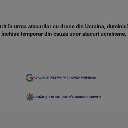
t în urma atacurilor cu drone din Ucraina, duminică 
 închise temporar din cauza unor atacuri ucrainene, 
ADAUGĂ ȘTIRILE PROTV CA SURSĂ PREFERATĂ
URMĂREȘTE ȘTIRILE PROTV ÎN GOOGLE DISCOVER