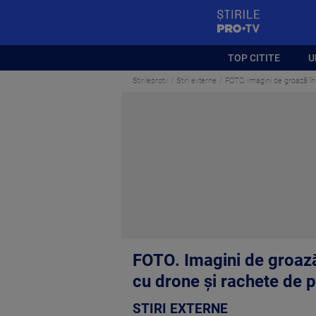
StirilePROTV
TOP CITITE
U
Stirileprotv
Stiri externe
FOTO. Imagini de groază în
FOTO. Imagini de groază 
cu drone și rachete de
STIRI EXTERNE