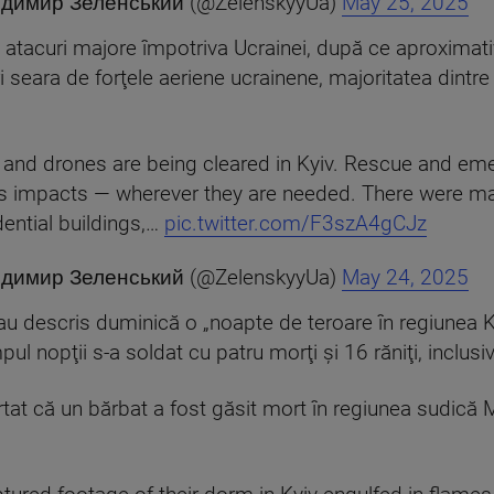
лодимир Зеленський (@ZelenskyyUa)
May 25, 2025
atacuri majore împotriva Ucrainei, după ce aproximati
ri seara de forţele aeriene ucrainene, majoritatea dintr
 and drones are being cleared in Kyiv. Rescue and em
ris impacts — wherever they are needed. There were ma
dential buildings,…
pic.twitter.com/F3szA4gCJz
лодимир Зеленський (@ZelenskyyUa)
May 24, 2025
 au descris duminică o „noapte de teroare în regiunea K
l nopţii s-a soldat cu patru morţi şi 16 răniţi, inclusiv 
t că un bărbat a fost găsit mort în regiunea sudică M