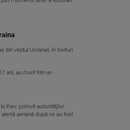
s just moments after a Russian
raina
din vestul Ucrainei, în lovituri
7 ani, au murit într-un
Kiev, potrivit autorităţilor
în alertă aeriană după ce au fost