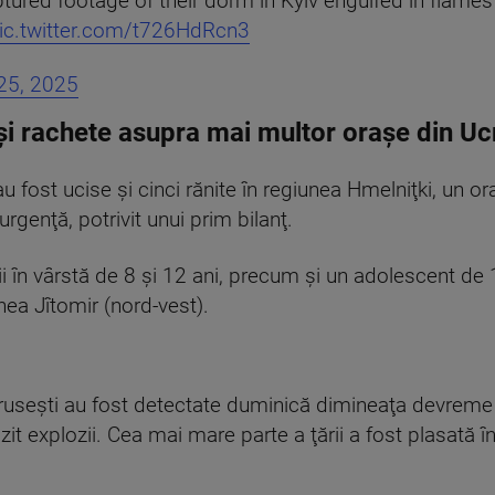
tured footage of their dorm in Kyiv engulfed in flame
ic.twitter.com/t726HdRcn3
25, 2025
 și rachete asupra mai multor orașe din Uc
ost ucise şi cinci rănite în regiunea Hmelniţki, un oraş 
urgenţă, potrivit unui prim bilanţ.
ii în vârstă de 8 şi 12 ani, precum şi un adolescent de 1
a Jîtomir (nord-vest).
useşti au fost detectate duminică dimineaţa devreme la 
auzit explozii. Cea mai mare parte a ţării a fost plasată 