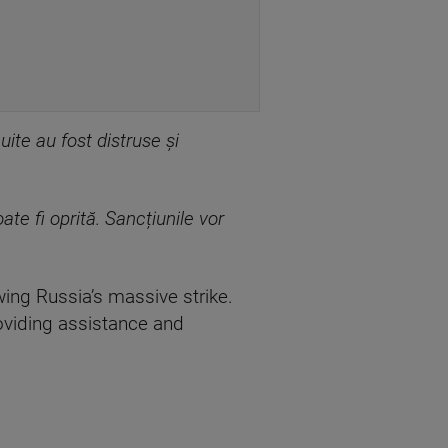
uite au fost distruse și
te fi oprită. Sancțiunile vor
wing Russia’s massive strike.
oviding assistance and