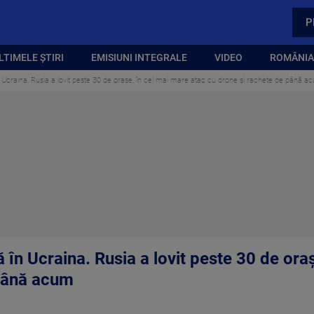
P
LTIMELE ȘTIRI
EMISIUNI INTEGRALE
VIDEO
ROMÂNIA,
 Ucraina. Rusia a lovit peste 30 de orașe, în cel mai mare atac cu drone și rachete de până a
în Ucraina. Rusia a lovit peste 30 de ora
 până acum