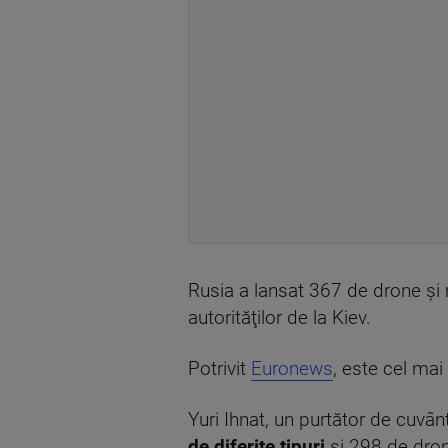
Rusia a lansat 367 de drone şi 
autorităţilor de la Kiev.
Potrivit
Euronews
, este cel ma
Yuri Ihnat, un purtător de cuvânt
de diferite tipuri
și 298 de dron