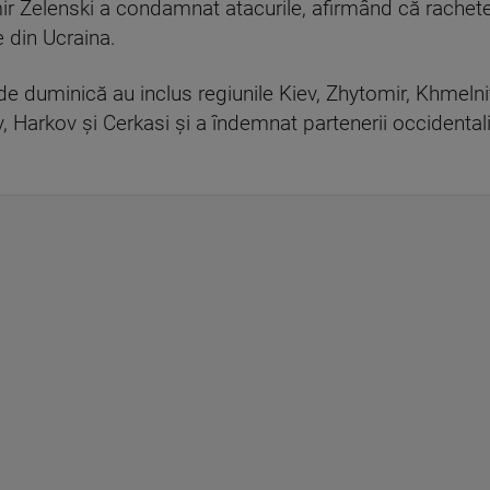
r Zelenski a condamnat atacurile, afirmând că rachetele
 din Ucraina.
 de duminică au inclus regiunile Kiev, Zhytomir, Khmelnit
, Harkov și Cerkasi și a îndemnat partenerii occidentali