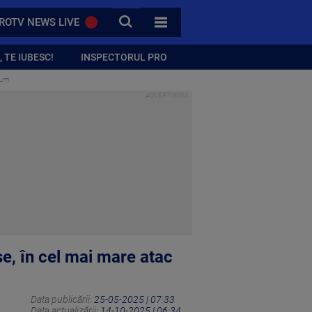
CAUTA
ROTV NEWS LIVE
TOATE CATEGORIILE
 TE IUBESC!
INSPECTORUL PRO
cum
șe, în cel mai mare atac
Data publicării:
25-05-2025 | 07:33
Data actualizării:
14-10-2025 | 06:34