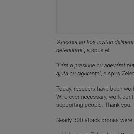
"Acestea au fost lovituri delibera
deteriorate"
, a spus el.
"
Fără o presiune cu adevărat pute
ajuta cu siguranță"
, a spus Zele
Today, rescuers have been worki
Wherever necessary, work conti
supporting people. Thank you.
Nearly 300 attack drones wer