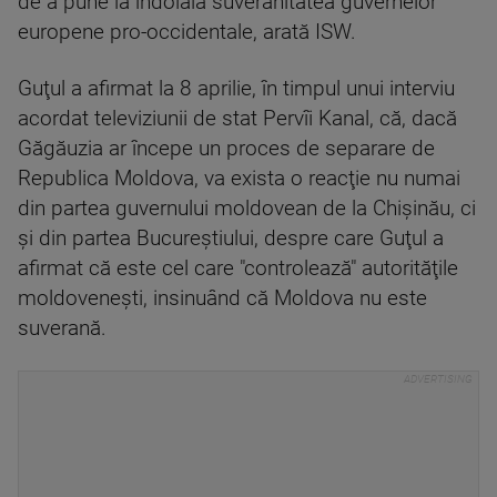
de a pune la îndoială suveranitatea guvernelor
europene pro-occidentale, arată ISW.
Guţul a afirmat la 8 aprilie, în timpul unui interviu
acordat televiziunii de stat Pervîi Kanal, că, dacă
Găgăuzia ar începe un proces de separare de
Republica Moldova, va exista o reacţie nu numai
din partea guvernului moldovean de la Chişinău, ci
şi din partea Bucureştiului, despre care Guţul a
afirmat că este cel care "controlează" autorităţile
moldoveneşti, insinuând că Moldova nu este
suverană.