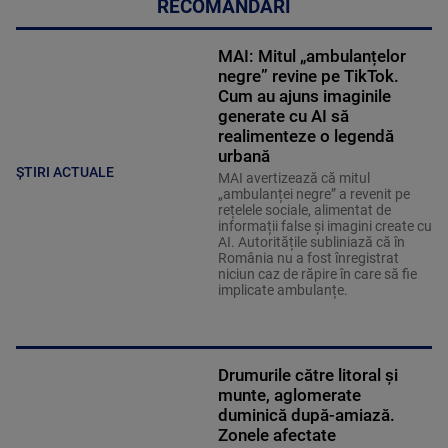
RECOMANDĂRI
MAI: Mitul „ambulanțelor
negre” revine pe TikTok.
Cum au ajuns imaginile
generate cu AI să
realimenteze o legendă
urbană
ȘTIRI ACTUALE
MAI avertizează că mitul
„ambulanței negre” a revenit pe
rețelele sociale, alimentat de
informații false și imagini create cu
AI. Autoritățile subliniază că în
România nu a fost înregistrat
niciun caz de răpire în care să fie
implicate ambulanțe.
Drumurile către litoral și
munte, aglomerate
duminică după-amiază.
Zonele afectate