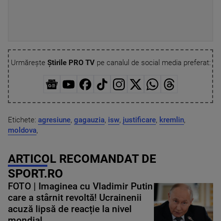
Urmărește
Știrile PRO TV
pe canalul de social media preferat:
Etichete:
agresiune
,
gagauzia
,
isw
,
justificare
,
kremlin
,
moldova
,
ARTICOL RECOMANDAT DE
SPORT.RO
FOTO | Imaginea cu Vladimir Putin
care a stârnit revoltă! Ucrainenii
acuză lipsă de reacție la nivel
mondial