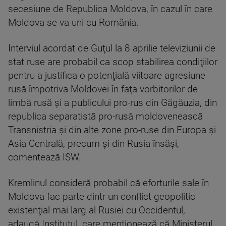
secesiune de Republica Moldova, în cazul în care
Moldova se va uni cu România.
Interviul acordat de Guţul la 8 aprilie televiziunii de
stat ruse are probabil ca scop stabilirea condiţiilor
pentru a justifica o potenţială viitoare agresiune
rusă împotriva Moldovei în faţa vorbitorilor de
limbă rusă şi a publicului pro-rus din Găgăuzia, din
republica separatistă pro-rusă moldovenească
Transnistria şi din alte zone pro-ruse din Europa şi
Asia Centrală, precum şi din Rusia însăşi,
comentează ISW.
Kremlinul consideră probabil că eforturile sale în
Moldova fac parte dintr-un conflict geopolitic
existenţial mai larg al Rusiei cu Occidentul,
adaugă Institutul, care menţionează că Ministerul