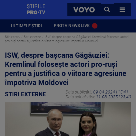
StirilePROTV
CAUTA
VOYO
TOATE 
PROTV NEWS LIVE
ULTIMELE ȘTIRI
Stirileprotv
Stiri externe
ISW, despre bașcana Găgăuziei: Kremlinul folosește actori
pro-ruși pentru a justifica o viitoare agresiune împotriva Moldovei
ISW, despre bașcana Găgăuziei:
Kremlinul folosește actori pro-ruși
pentru a justifica o viitoare agresiune
împotriva Moldovei
Data publicării:
09-04-2024 | 15:41
STIRI EXTERNE
Data actualizării:
11-08-2025 | 23:40