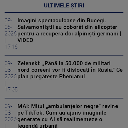
ULTIMELE ȘTIRI
09-
Imagini spectaculoase din Bucegi.
08-
Salvamontiștii au coborât din elicopter
2026
pentru a recupera doi alpiniști germani |
|
VIDEO
17:16
09-
Zelenski: „Până la 50.000 de militari
08-
nord-coreeni vor fi dislocați în Rusia.” Ce
2026
plan pregătește Phenianul
|
17:05
09-
MAI: Mitul „ambulanțelor negre” revine
08-
pe TikTok. Cum au ajuns imaginile
2026
generate cu AI să realimenteze o
|
legendă urbană