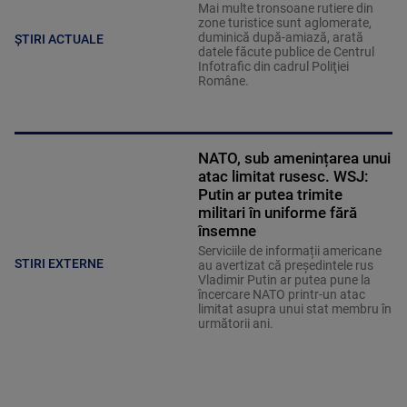
Mai multe tronsoane rutiere din
zone turistice sunt aglomerate,
duminică după-amiază, arată
ȘTIRI ACTUALE
datele făcute publice de Centrul
Infotrafic din cadrul Poliţiei
Române.
NATO, sub amenințarea unui
atac limitat rusesc. WSJ:
Putin ar putea trimite
militari în uniforme fără
însemne
Serviciile de informații americane
STIRI EXTERNE
au avertizat că președintele rus
Vladimir Putin ar putea pune la
încercare NATO printr-un atac
limitat asupra unui stat membru în
următorii ani.