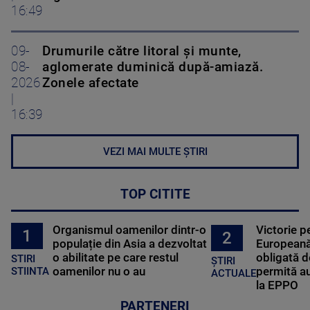
16:49
09-
Drumurile către litoral și munte,
08-
aglomerate duminică după-amiază.
2026
Zonele afectate
|
16:39
VEZI MAI MULTE ȘTIRI
TOP CITITE
Organismul oamenilor dintr-o
Victorie p
1
2
populație din Asia a dezvoltat
Europeană
o abilitate pe care restul
obligată d
STIRI
ȘTIRI
oamenilor nu o au
permită au
STIINTA
ACTUALE
la EPPO
PARTENERI