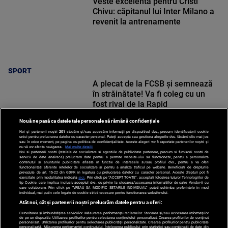
Veste excelentă pentru Cristi
Chivu: căpitanul lui Inter Milano a
revenit la antrenamente
SPORT
A plecat de la FCSB și semnează
în străinătate! Va fi coleg cu un
fost rival de la Rapid
Nouă ne pasă ca datele tale personale să rămână confidențiale
Noi și partenerii noștri
201
stocăm și/sau accesăm informații pe dispozitivul dvs., precum identificatorii cookie
unici pentru prelucrarea datelor cu caracter personal. Puteți accepta sau gestiona alegerile dvs. făcând clic mai jos
sau în orice moment, pe pagina cu politica de confidențialitate. Aceste alegeri vor fi raportate partenerilor noștri și
nu vă vor afecta navigarea.
Mai multe detalii
SPORT
Noi si partenerii nostri (retelele de socializare si agentiile de publicitate partenere, precum si furnizorii nostri de
servicii de date analitice) prelucram date pentru a permite website-ului sa functioneze, pentru a personaliza
continutul si anunturile publicitare afisate in functie de interesele si/sau profilul dvs., pentru a va oferi
functionalitati aferente retelelor de socializare si pentru a analiza traficul pe website. Beneficiati de drepturile
prevazute de art. 15-22 din GDPR in legatura cu prelucrarea datelor cu caracter personal. Aceste drepturi pot fi
exercitate prin modalitatea indicata
aici
. Prin click pe “ACCEPT TOATE”, acceptati folosirea tuturor Tehnologiilor de
tip Cookie, care implica inclusiv acceptul dvs. cu privire la stocarea/accesarea informatiilor de catre Vendor-ii cu
care colaboram. Prin click pe “VREAU SA MODIFIC SETARILE INDIVIDUAL” puteti schimba preferintele in mod
individual, mai putin cele legate de cookie strict necesare pentru functionarea website-ului.
Atât noi, cât și partenerii noștri prelucrăm datele pentru a oferi:
Dezvoltarea și îmbunătățirea serviciilor. Măsurarea performanței reclamelor. Stocarea și/sau accesarea informațiilor
de pe un dispozitiv. Utilizarea profilurilor pentru selectarea conținutului personalizat. Crearea profilurilor de conținut
personalizat. Utilizarea profilurilor pentru selectarea publicității personalizate. Crearea profilurilor pentru publicitate
personalizată. Măsurarea performanței conținutului. Înțelegerea publicului prin statistici sau combinații de date din