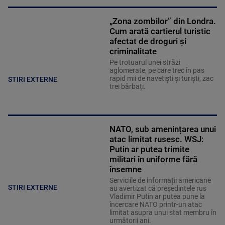
„Zona zombilor” din Londra.
Cum arată cartierul turistic
afectat de droguri și
criminalitate
Pe trotuarul unei străzi
aglomerate, pe care trec în pas
rapid mii de navetiști și turiști, zac
STIRI EXTERNE
trei bărbați.
NATO, sub amenințarea unui
atac limitat rusesc. WSJ:
Putin ar putea trimite
militari în uniforme fără
însemne
Serviciile de informații americane
STIRI EXTERNE
au avertizat că președintele rus
Vladimir Putin ar putea pune la
încercare NATO printr-un atac
limitat asupra unui stat membru în
următorii ani.