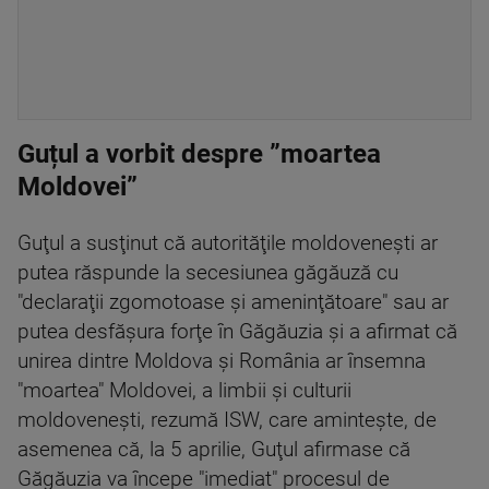
Guțul a vorbit despre ”moartea
Moldovei”
Guţul a susţinut că autorităţile moldoveneşti ar
putea răspunde la secesiunea găgăuză cu
"declaraţii zgomotoase şi ameninţătoare" sau ar
putea desfăşura forţe în Găgăuzia şi a afirmat că
unirea dintre Moldova şi România ar însemna
"moartea" Moldovei, a limbii şi culturii
moldoveneşti, rezumă ISW, care aminteşte, de
asemenea că, la 5 aprilie, Guţul afirmase că
Găgăuzia va începe "imediat" procesul de