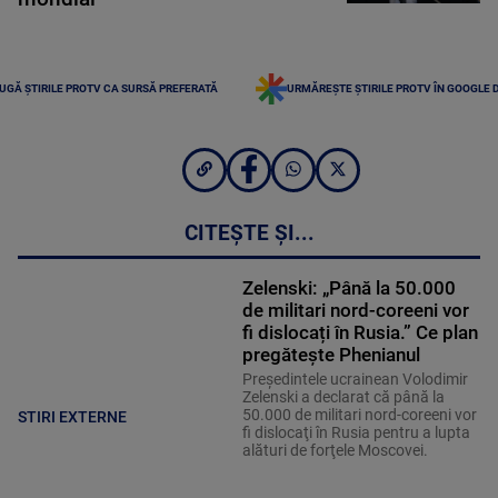
UGĂ ȘTIRILE PROTV CA SURSĂ PREFERATĂ
URMĂREȘTE ȘTIRILE PROTV ÎN GOOGLE 
CITEȘTE ȘI...
Zelenski: „Până la 50.000
de militari nord-coreeni vor
fi dislocați în Rusia.” Ce plan
pregătește Phenianul
Preşedintele ucrainean Volodimir
Zelenski a declarat că până la
50.000 de militari nord-coreeni vor
STIRI EXTERNE
fi dislocaţi în Rusia pentru a lupta
alături de forţele Moscovei.