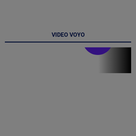
VIDEO VOYO
Stirile PRO TV
Stirile PRO
TV # 19.00 -
8 August
2026