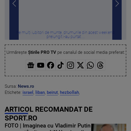
Pe mulți iubitori de munte, drumurile din acest weekend
Român
prelungit i-au purtat ...
Urmărește
Știrile PRO TV
pe canalul de social media preferat:
Sursa:
News.ro
Etichete:
israel
,
liban
,
beirut
,
hezbollah
,
ARTICOL RECOMANDAT DE
SPORT.RO
FOTO | Imaginea cu Vladimir Putin