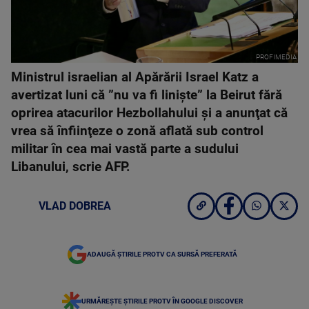
PROFIMEDIA
Ministrul israelian al Apărării Israel Katz a
avertizat luni că ”nu va fi linişte” la Beirut fără
oprirea atacurilor Hezbollahului şi a anunţat că
vrea să înfiinţeze o zonă aflată sub control
militar în cea mai vastă parte a sudului
Libanului, scrie AFP.
VLAD DOBREA
ADAUGĂ ȘTIRILE PROTV CA SURSĂ PREFERATĂ
URMĂREȘTE ȘTIRILE PROTV ÎN GOOGLE DISCOVER