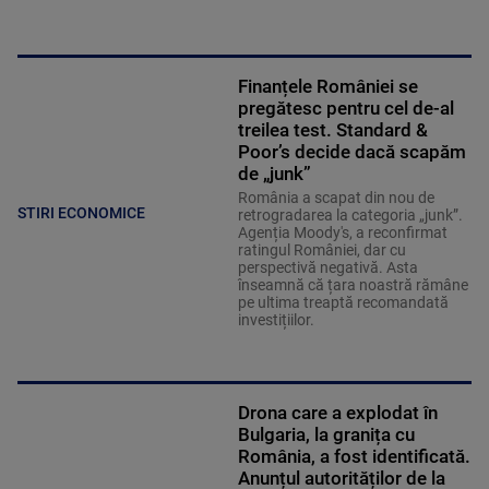
Finanțele României se
pregătesc pentru cel de-al
treilea test. Standard &
Poor’s decide dacă scapăm
de „junk”
România a scapat din nou de
STIRI ECONOMICE
retrogradarea la categoria „junk”.
Agenția Moody's, a reconfirmat
ratingul României, dar cu
perspectivă negativă. Asta
înseamnă că țara noastră rămâne
pe ultima treaptă recomandată
investițiilor.
Drona care a explodat în
Bulgaria, la granița cu
România, a fost identificată.
Anunțul autorităților de la