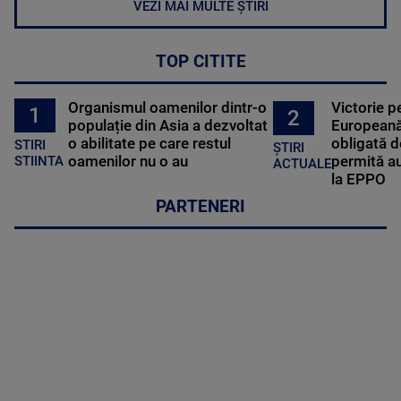
VEZI MAI MULTE ȘTIRI
TOP CITITE
Organismul oamenilor dintr-o
Victorie p
1
2
populație din Asia a dezvoltat
Europeană
o abilitate pe care restul
obligată d
STIRI
ȘTIRI
oamenilor nu o au
permită au
STIINTA
ACTUALE
la EPPO
PARTENERI