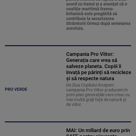
acord cu Iranul şi a anunţat că o
coaliţie maritimă franco-
britanică este pregătită să
contribuie la securizarea
Strâmtorii Ormuz după semnarea
acestuia.
Campania Pro Viitor:
Generația care vrea să
salveze planeta. Copiii îi
învață pe părinți să recicleze
și să respecte natura
De Ziua Copilului începem
PRO VERDE
campania Pro Viitor și aducem în
prim-plan generațiile care cresc cu
mai multă grijă față de natură și
de viitor.
MAI: Un miliard de euro prin