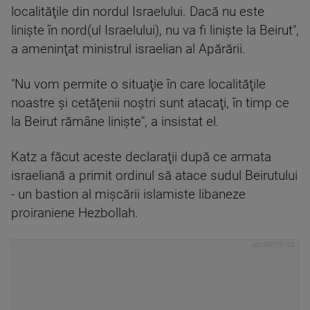
localităţile din nordul Israelului. Dacă nu este
linişte în nord(ul Israelului), nu va fi linişte la Beirut",
a ameninţat ministrul israelian al Apărării.
"Nu vom permite o situaţie în care localităţile
noastre şi cetăţenii noştri sunt atacaţi, în timp ce
la Beirut rămâne linişte", a insistat el.
Katz a făcut aceste declaraţii după ce armata
israeliană a primit ordinul să atace sudul Beirutului
- un bastion al mişcării islamiste libaneze
proiraniene Hezbollah.