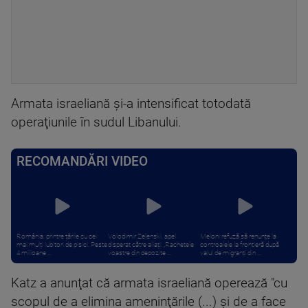
Armata israeliană şi-a intensificat totodată
operaţiunile în sudul Libanului.
RECOMANDĂRI VIDEO
România, printre țările cu cei
Volodimir Zelenski, apel
Meloni refuză să renunțe la
mai mulți iubitori de pisici. Peste
disperat către aliați: „Rachetele
controalele la frontieră după
4 milioane ...
voastre din depozite ...
valul de migranți din ...
Katz a anunţat că armata israeliană operează "cu
scopul de a elimina ameninţările (...) şi de a face