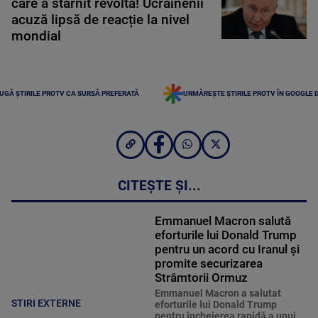
care a stârnit revoltă! Ucrainenii
acuză lipsă de reacție la nivel
mondial
UGĂ ȘTIRILE PROTV CA SURSĂ PREFERATĂ
URMĂREȘTE ȘTIRILE PROTV ÎN GOOGLE 
CITEȘTE ȘI...
Emmanuel Macron salută
eforturile lui Donald Trump
pentru un acord cu Iranul și
promite securizarea
Strâmtorii Ormuz
Emmanuel Macron a salutat
STIRI EXTERNE
eforturile lui Donald Trump
pentru încheierea rapidă a unui