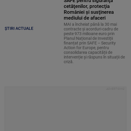
SAFE pentru siguranţa
cetăţenilor, protecţia
României şi susţinerea
mediului de afaceri
MAI a încheiat până la 30 mai
ȘTIRI ACTUALE
contracte și acorduri-cadru de
peste 973 milioane euro prin
Planul Național de Investiții
finanțat prin SAFE – Security
Action for Europe, pentru
consolidarea capacității de
intervenție și răspuns în situații de
criză.