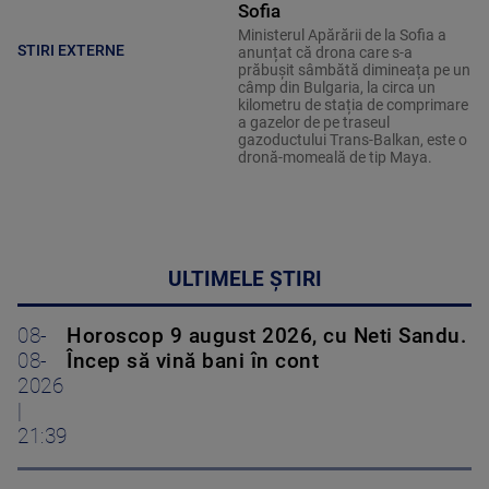
Sofia
Ministerul Apărării de la Sofia a
STIRI EXTERNE
anunțat că drona care s-a
prăbușit sâmbătă dimineața pe un
câmp din Bulgaria, la circa un
kilometru de stația de comprimare
a gazelor de pe traseul
gazoductului Trans-Balkan, este o
dronă-momeală de tip Maya.
ULTIMELE ȘTIRI
08-
Horoscop 9 august 2026, cu Neti Sandu.
08-
Încep să vină bani în cont
2026
|
21:39