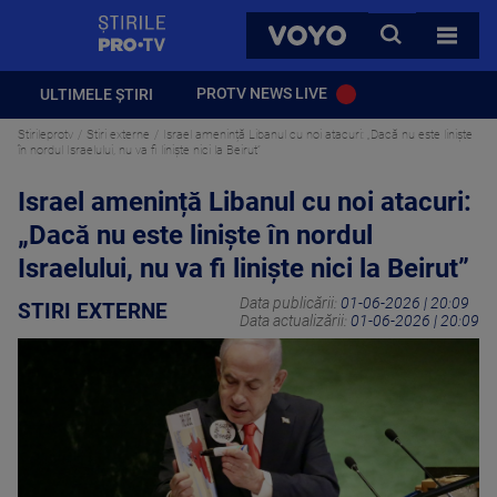
StirilePROTV
CAUTA
VOYO
TOATE 
PROTV NEWS LIVE
ULTIMELE ȘTIRI
Stirileprotv
Stiri externe
Israel amenință Libanul cu noi atacuri: „Dacă nu este liniște
în nordul Israelului, nu va fi liniște nici la Beirut”
Israel amenință Libanul cu noi atacuri:
„Dacă nu este liniște în nordul
Israelului, nu va fi liniște nici la Beirut”
Data publicării:
01-06-2026 | 20:09
STIRI EXTERNE
Data actualizării:
01-06-2026 | 20:09