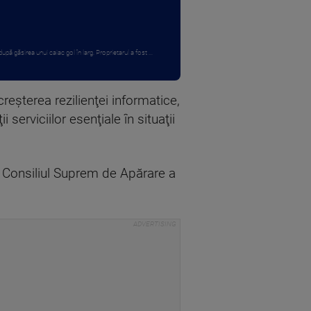
 după găsirea unui caiac gol în larg. Proprietarul a fost ...
reşterea rezilienţei informatice,
serviciilor esenţiale în situaţii
de Consiliul Suprem de Apărare a