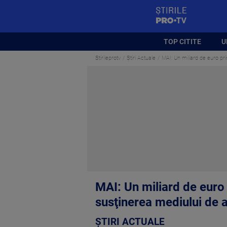
StirilePROTV
TOP CITITE
U
Stirileprotv
Știri Actuale
MAI: Un miliard de euro pri
MAI: Un miliard de euro 
susţinerea mediului de a
ȘTIRI ACTUALE