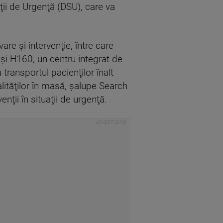
ii de Urgenţă (DSU), care va
re şi intervenţie, între care
şi H160, un centru integrat de
transportul pacienţilor înalt
ităţilor în masă, şalupe Search
nţii în situaţii de urgenţă.