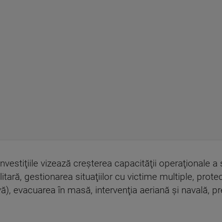
nvestiţiile vizează creşterea capacităţii operaţionale a s
tară, gestionarea situaţiilor cu victime multiple, prote
vă), evacuarea în masă, intervenţia aeriană şi navală, pr