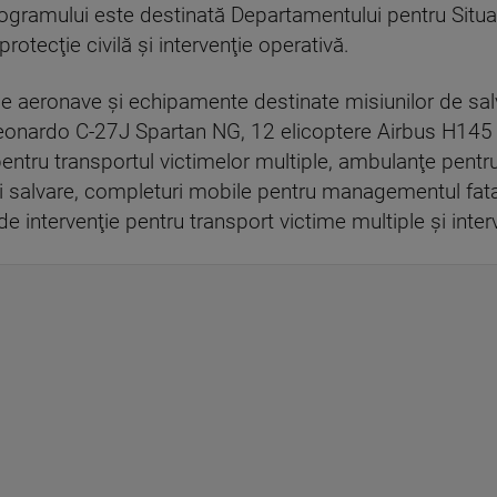
ramului este destinată Departamentului pentru Situaţ
 protecţie civilă şi intervenţie operativă.
 de aeronave şi echipamente destinate misiunilor de salva
Leonardo C-27J Spartan NG, 12 elicoptere Airbus H145 
entru transportul victimelor multiple, ambulanţe pentru 
i salvare, completuri mobile pentru managementul fatal
 intervenţie pentru transport victime multiple şi interve