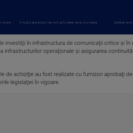
i solare ...
O nouă zi de analize și intervenții pe Dunărea Veche, la Izvoarele
Alertă pe litoral
vestiţii în infrastructura de comunicaţii critice şi în c
nfrastructurilor operaţionale şi asigurarea continuităţii 
e de achiziţie au fost realizate cu furnizori aprobaţi 
ile legislaţiei în vigoare.