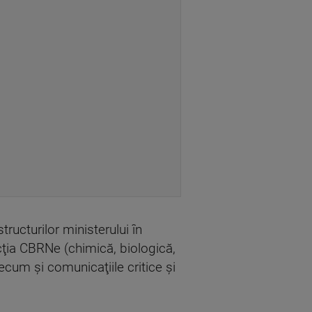
tructurilor ministerului în
cţia CBRNe (chimică, biologică,
ecum şi comunicaţiile critice şi