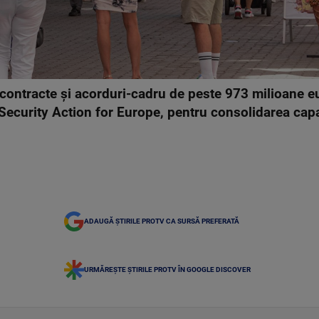
contracte și acorduri-cadru de peste 973 milioane eu
 Security Action for Europe, pentru consolidarea capac
ADAUGĂ ȘTIRILE PROTV CA SURSĂ PREFERATĂ
URMĂREȘTE ȘTIRILE PROTV ÎN GOOGLE DISCOVER