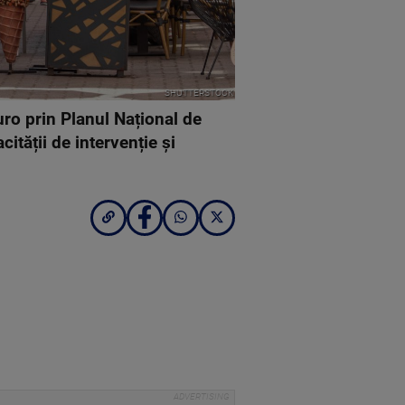
SHUTTERSTOCK
ro prin Planul Național de
ității de intervenție și