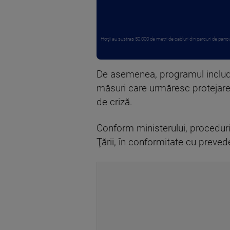
Hoţii au sustras 50.000 de metri de cabluri din parcuri de panour
De asemenea, programul include in
măsuri care urmăresc protejarea i
de criză.
Conform ministerului, proceduril
Ţării, în conformitate cu preveder