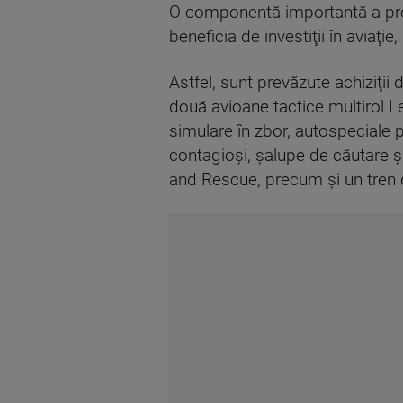
O componentă importantă a prog
beneficia de investiţii în aviaţie,
Astfel, sunt prevăzute achiziţii
două avioane tactice multirol 
simulare în zbor, autospeciale p
contagioşi, şalupe de căutare ş
and Rescue, precum şi un tren de