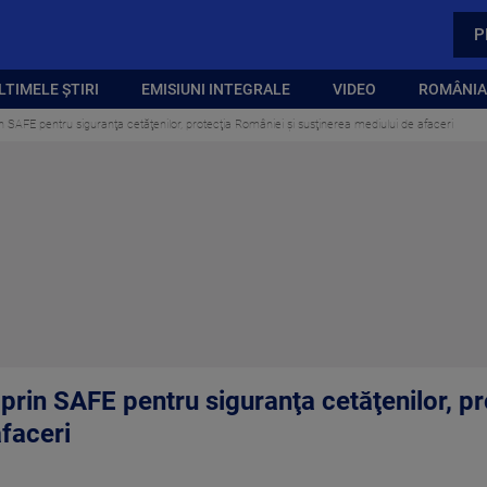
P
LTIMELE ȘTIRI
EMISIUNI INTEGRALE
VIDEO
ROMÂNIA,
n SAFE pentru siguranţa cetăţenilor, protecţia României şi susţinerea mediului de afaceri
prin SAFE pentru siguranţa cetăţenilor, pr
faceri