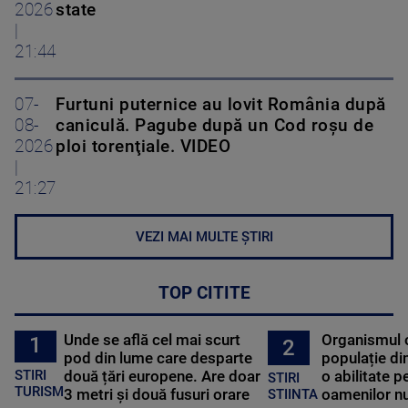
2026
state
|
21:44
07-
Furtuni puternice au lovit România după
08-
caniculă. Pagube după un Cod roşu de
2026
ploi torenţiale. VIDEO
|
21:27
VEZI MAI MULTE ȘTIRI
TOP CITITE
Unde se află cel mai scurt
Organismul 
1
2
pod din lume care desparte
populație di
STIRI
două țări europene. Are doar
o abilitate p
STIRI
TURISM
3 metri și două fusuri orare
oamenilor nu
STIINTA