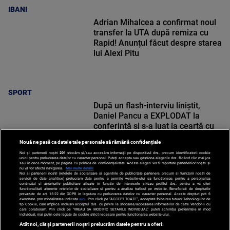
IBANI
Adrian Mihalcea a confirmat noul
transfer la UTA după remiza cu
Rapid! Anunțul făcut despre starea
lui Alexi Pitu
SPORT
După un flash-interviu liniștit,
Daniel Pancu a EXPLODAT la
conferință și s-a luat la ceartă cu
oamenii în sală: ”Gata, nu mai
Nouă ne pasă ca datele tale personale să rămână confidențiale
strigați”
Noi și partenerii noștri
201
stocăm și/sau accesăm informații pe dispozitivul dvs., precum identificatorii cookie
unici pentru prelucrarea datelor cu caracter personal. Puteți accepta sau gestiona alegerile dvs. făcând clic mai jos
sau în orice moment, pe pagina cu politica de confidențialitate. Aceste alegeri vor fi raportate partenerilor noștri și
nu vă vor afecta navigarea.
Mai multe detalii
Noi si partenerii nostri (retelele de socializare si agentiile de publicitate partenere, precum si furnizorii nostri de
SPORT
servicii de date analitice) prelucram date pentru a permite website-ului sa functioneze, pentru a personaliza
continutul si anunturile publicitare afisate in functie de interesele si/sau profilul dvs., pentru a va oferi
functionalitati aferente retelelor de socializare si pentru a analiza traficul pe website. Beneficiati de drepturile
prevazute de art. 15-22 din GDPR in legatura cu prelucrarea datelor cu caracter personal. Aceste drepturi pot fi
exercitate prin modalitatea indicata
aici
. Prin click pe “ACCEPT TOATE”, acceptati folosirea tuturor Tehnologiilor de
tip Cookie, care implica inclusiv acceptul dvs. cu privire la stocarea/accesarea informatiilor de catre Vendor-ii cu
care colaboram. Prin click pe “VREAU SA MODIFIC SETARILE INDIVIDUAL” puteti schimba preferintele in mod
individual, mai putin cele legate de cookie strict necesare pentru functionarea website-ului.
Atât noi, cât și partenerii noștri prelucrăm datele pentru a oferi: