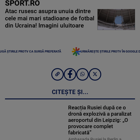
SPORT.RO
Atac rusesc asupra unuia dintre
cele mai mari stadioane de fotbal
din Ucraina! Imagini uluitoare
UGĂ ȘTIRILE PROTV CA SURSĂ PREFERATĂ
URMĂREȘTE ȘTIRILE PROTV ÎN GOOGLE 
CITEȘTE ȘI...
Reacția Rusiei după ce o
dronă explozivă a paralizat
aeroportul din Leipzig: „O
provocare complet
fabricată”
Ambasada Rusiei la Berlin a