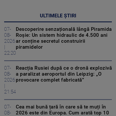
ULTIMELE ȘTIRI
07-
Descoperire senzațională lângă Piramida
08-
Roșie: Un sistem hidraulic de 4.500 ani
2026
ar conține secretul construirii
|
piramidelor
22:20
07-
Reacția Rusiei după ce o dronă explozivă
08-
a paralizat aeroportul din Leipzig: „O
2026
provocare complet fabricată”
|
21:54
07-
Cea mai bună țară în care să te muți în
08-
2026 este din Europa. Cum arată top 10