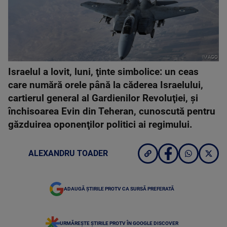
IMAGO
Israelul a lovit, luni, ţinte simbolice: un ceas
care numără orele până la căderea Israelului,
cartierul general al Gardienilor Revoluţiei, şi
închisoarea Evin din Teheran, cunoscută pentru
găzduirea oponenţilor politici ai regimului.
ALEXANDRU TOADER
ADAUGĂ ȘTIRILE PROTV CA SURSĂ PREFERATĂ
URMĂREȘTE ȘTIRILE PROTV ÎN GOOGLE DISCOVER