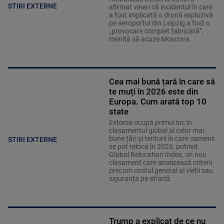
STIRI EXTERNE
afirmat vineri că incidentul în care
a fost implicată o dronă explozivă
pe aeroportul din Leipzig a fost o
„provocare complet fabricată”,
menită să acuze Moscova.
Cea mai bună țară în care să
te muți în 2026 este din
Europa. Cum arată top 10
state
Estonia ocupă primul loc în
clasamentul global al celor mai
bune țări și teritorii în care oamenii
STIRI EXTERNE
se pot reloca în 2026, potrivit
Global Relocation Index, un nou
clasament care analizează criterii
precum costul general al vieții sau
siguranța pe stradă.
Trump a explicat de ce nu