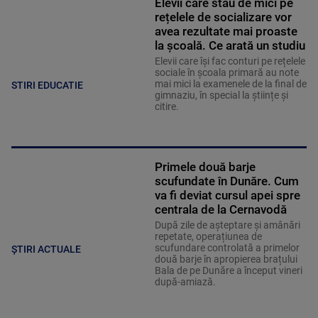
Elevii care stau de mici pe
rețelele de socializare vor
avea rezultate mai proaste
la școală. Ce arată un studiu
Elevii care îşi fac conturi pe rețelele
sociale în școala primară au note
mai mici la examenele de la final de
STIRI EDUCATIE
gimnaziu, în special la științe și
citire.
Primele două barje
scufundate în Dunăre. Cum
va fi deviat cursul apei spre
centrala de la Cernavodă
După zile de așteptare și amânări
repetate, operațiunea de
scufundare controlată a primelor
ȘTIRI ACTUALE
două barje în apropierea brațului
Bala de pe Dunăre a început vineri
după-amiază.