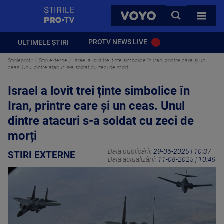
StirilePROTV
CAUTA
VOYO
TOATE 
PROTV NEWS LIVE
ULTIMELE ȘTIRI
Stirileprotv
Stiri externe
Israel a lovit trei ținte simbolice în Iran, printre care și un
ceas. Unul dintre atacuri s-a soldat cu zeci de morți
Israel a lovit trei ținte simbolice în
Iran, printre care și un ceas. Unul
dintre atacuri s-a soldat cu zeci de
morți
Data publicării:
29-06-2025 | 10:37
STIRI EXTERNE
Data actualizării:
11-08-2025 | 10:49