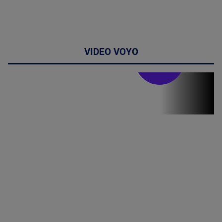
VIDEO VOYO
Stirile PRO TV
Stirile PRO
TV # 19.00 -
06 August
2026