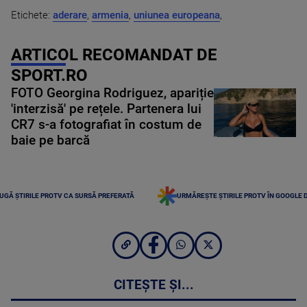
Etichete:
aderare
,
armenia
,
uniunea europeana
,
ARTICOL RECOMANDAT DE
SPORT.RO
FOTO Georgina Rodriguez, apariție
'interzisă' pe rețele. Partenera lui
CR7 s-a fotografiat în costum de
baie pe barcă
UGĂ ȘTIRILE PROTV CA SURSĂ PREFERATĂ
URMĂREȘTE ȘTIRILE PROTV ÎN GOOGLE 
CITEȘTE ȘI...