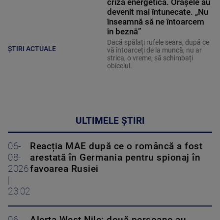
criza energetică. Orașele au
devenit mai întunecate. „Nu
înseamnă să ne întoarcem
în beznă”
Dacă spălați rufele seara, după ce
ȘTIRI ACTUALE
vă întoarceți de la muncă, nu ar
strica, o vreme, să schimbați
obiceiul.
ULTIMELE ȘTIRI
06-
Reacția MAE după ce o româncă a fost
08-
arestată în Germania pentru spionaj în
2026
favoarea Rusiei
|
23:02
06-
Alerta West Nile: două persoane au