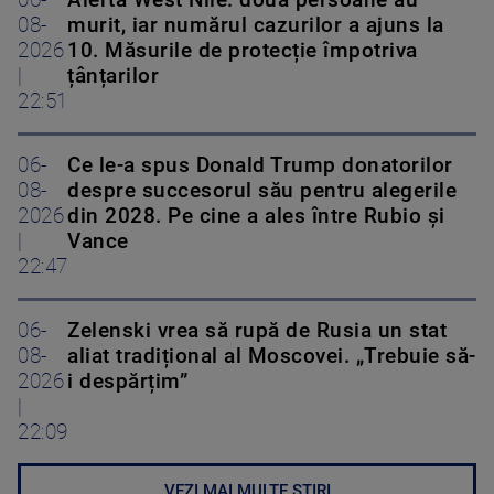
08-
murit, iar numărul cazurilor a ajuns la
2026
10. Măsurile de protecție împotriva
|
țânțarilor
22:51
06-
Ce le-a spus Donald Trump donatorilor
08-
despre succesorul său pentru alegerile
2026
din 2028. Pe cine a ales între Rubio și
|
Vance
22:47
06-
Zelenski vrea să rupă de Rusia un stat
08-
aliat tradițional al Moscovei. „Trebuie să-
2026
i despărțim”
|
22:09
VEZI MAI MULTE ȘTIRI