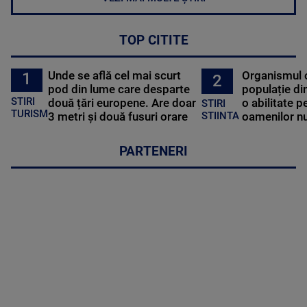
TOP CITITE
Unde se află cel mai scurt
Organismul 
1
2
pod din lume care desparte
populație di
STIRI
două țări europene. Are doar
o abilitate p
STIRI
TURISM
3 metri și două fusuri orare
oamenilor nu
STIINTA
PARTENERI