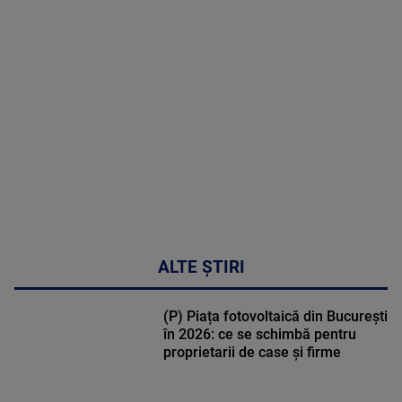
MAI
MULTE
DETALII
47:43
ALTE ȘTIRI
(P) Piața fotovoltaică din București
în 2026: ce se schimbă pentru
proprietarii de case și firme