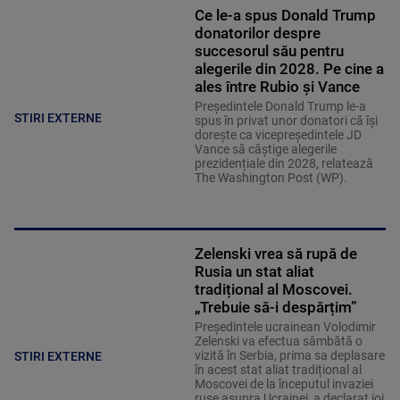
Ce le-a spus Donald Trump
donatorilor despre
succesorul său pentru
alegerile din 2028. Pe cine a
ales între Rubio și Vance
Președintele Donald Trump le-a
STIRI EXTERNE
spus în privat unor donatori că își
dorește ca vicepreședintele JD
Vance să câștige alegerile
prezidențiale din 2028, relatează
The Washington Post (WP).
Zelenski vrea să rupă de
Rusia un stat aliat
tradițional al Moscovei.
„Trebuie să-i despărțim”
Președintele ucrainean Volodimir
Zelenski va efectua sâmbătă o
vizită în Serbia, prima sa deplasare
STIRI EXTERNE
în acest stat aliat tradițional al
Moscovei de la începutul invaziei
ruse asupra Ucrainei, a declarat joi