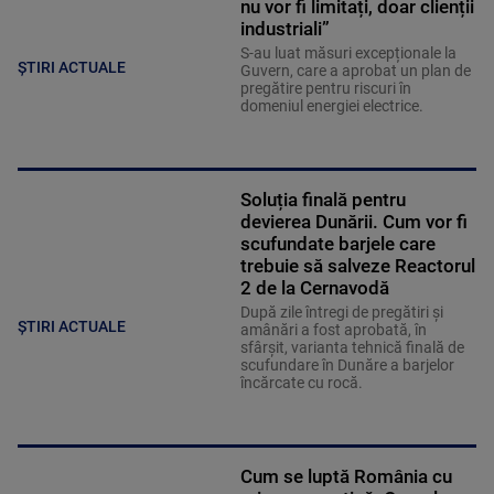
nu vor fi limitați, doar clienții
industriali”
S-au luat măsuri excepționale la
ȘTIRI ACTUALE
Guvern, care a aprobat un plan de
pregătire pentru riscuri în
domeniul energiei electrice.
Soluția finală pentru
devierea Dunării. Cum vor fi
scufundate barjele care
trebuie să salveze Reactorul
2 de la Cernavodă
După zile întregi de pregătiri și
ȘTIRI ACTUALE
amânări a fost aprobată, în
sfârșit, varianta tehnică finală de
scufundare în Dunăre a barjelor
încărcate cu rocă.
Cum se luptă România cu