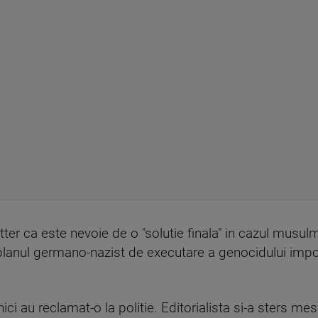
ter ca este nevoie de o "solutie finala" in cazul musulma
planul germano-nazist de executare a genocidului impotr
anici au reclamat-o la politie. Editorialista si-a sters me