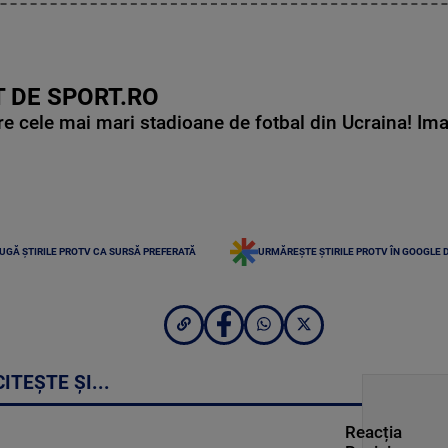
 DE SPORT.RO
e cele mai mari stadioane de fotbal din Ucraina! Ima
UGĂ ȘTIRILE PROTV CA SURSĂ PREFERATĂ
URMĂREȘTE ȘTIRILE PROTV ÎN GOOGLE 
CITEȘTE ȘI...
Reacția