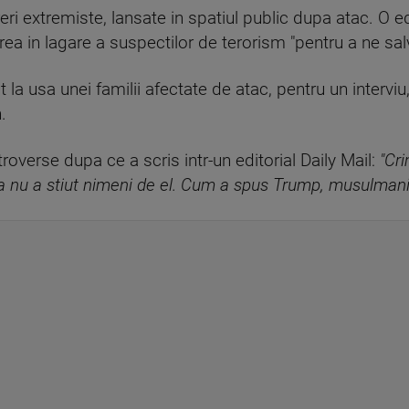
reri extremiste, lansate in spatiul public dupa atac. O e
rea in lagare a suspectilor de terorism "pentru a ne salv
 la usa unei familii afectate de atac, pentru un intervi
.
roverse dupa ce a scris intr-un editorial Daily Mail:
"Cr
ca nu a stiut nimeni de el. Cum a spus Trump, musulmanii