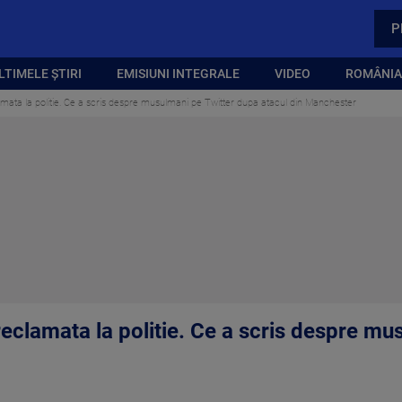
P
LTIMELE ȘTIRI
EMISIUNI INTEGRALE
VIDEO
ROMÂNIA,
eclamata la politie. Ce a scris despre musulmani pe Twitter dupa atacul din Manchester
, reclamata la politie. Ce a scris despre m