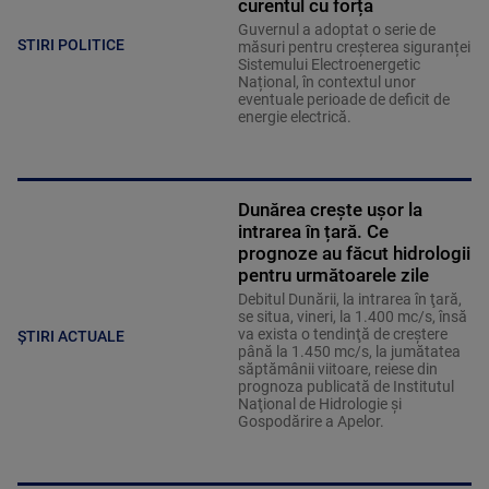
curentul cu forța
Guvernul a adoptat o serie de
STIRI POLITICE
măsuri pentru creșterea siguranței
Sistemului Electroenergetic
Național, în contextul unor
eventuale perioade de deficit de
energie electrică.
Dunărea crește ușor la
intrarea în țară. Ce
prognoze au făcut hidrologii
pentru următoarele zile
Debitul Dunării, la intrarea în ţară,
se situa, vineri, la 1.400 mc/s, însă
va exista o tendinţă de creştere
ȘTIRI ACTUALE
până la 1.450 mc/s, la jumătatea
săptămânii viitoare, reiese din
prognoza publicată de Institutul
Naţional de Hidrologie şi
Gospodărire a Apelor.