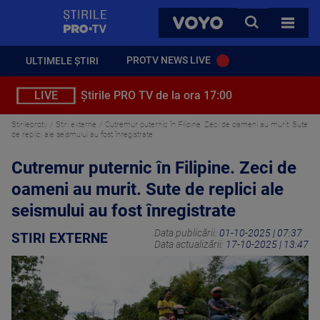
StirilePROTV
CAUTA
VOYO
TOATE 
PROTV NEWS LIVE
ULTIMELE ȘTIRI
LIVE
Știrile PRO TV de la ora 17:00
Stirileprotv
Stiri externe
Cutremur puternic în Filipine. Zeci de oameni au murit. Sute
de replici ale seismului au fost înregistrate
Cutremur puternic în Filipine. Zeci de
oameni au murit. Sute de replici ale
seismului au fost înregistrate
Data publicării:
01-10-2025 | 07:37
STIRI EXTERNE
Data actualizării:
17-10-2025 | 13:47