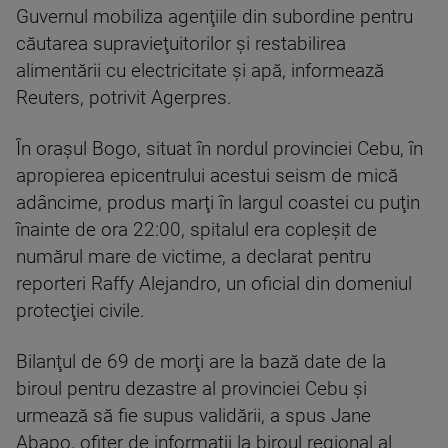
Guvernul mobiliza agenţiile din subordine pentru
căutarea supravieţuitorilor şi restabilirea
alimentării cu electricitate şi apă, informează
Reuters, potrivit Agerpres.
În oraşul Bogo, situat în nordul provinciei Cebu, în
apropierea epicentrului acestui seism de mică
adâncime, produs marţi în largul coastei cu puţin
înainte de ora 22:00, spitalul era copleşit de
numărul mare de victime, a declarat pentru
reporteri Raffy Alejandro, un oficial din domeniul
protecţiei civile.
Bilanţul de 69 de morţi are la bază date de la
biroul pentru dezastre al provinciei Cebu şi
urmează să fie supus validării, a spus Jane
Abapo, ofiţer de informaţii la biroul regional al