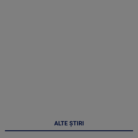
TV # 13.00 -
07 August
2026
MAI
MULTE
DETALII
50:53
ALTE ȘTIRI