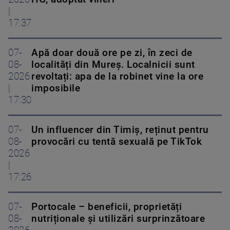
|
17:37
07-
Apă doar două ore pe zi, în zeci de
08-
localități din Mureș. Localnicii sunt
2026
revoltați: apa de la robinet vine la ore
|
imposibile
17:30
07-
Un influencer din Timiș, reținut pentru
08-
provocări cu tentă sexuală pe TikTok
2026
|
17:26
07-
Portocale – beneficii, proprietăți
08-
nutriționale și utilizări surprinzătoare