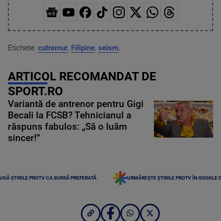
Etichete:
cutremur
,
Filipine
,
seism
,
ARTICOL RECOMANDAT DE
SPORT.RO
Variantă de antrenor pentru Gigi
Becali la FCSB? Tehnicianul a
răspuns fabulos: „Să o luăm
sincer!”
UGĂ ȘTIRILE PROTV CA SURSĂ PREFERATĂ
URMĂREȘTE ȘTIRILE PROTV ÎN GOOGLE 