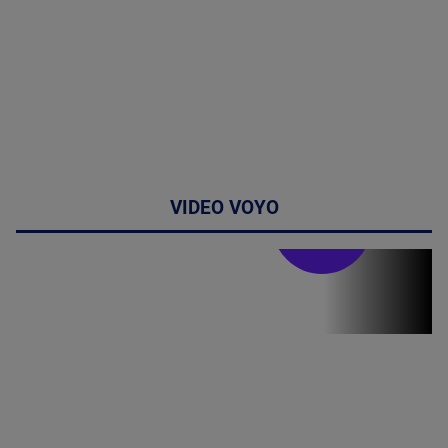
VIDEO VOYO
Stirile PRO TV
Stirile PRO