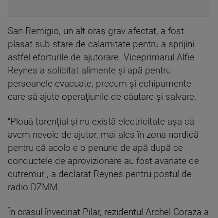
San Remigio, un alt oraş grav afectat, a fost
plasat sub stare de calamitate pentru a sprijini
astfel eforturile de ajutorare. Viceprimarul Alfie
Reynes a solicitat alimente şi apă pentru
persoanele evacuate, precum şi echipamente
care să ajute operaţiunile de căutare şi salvare.
''Plouă torenţial şi nu există electricitate aşa că
avem nevoie de ajutor, mai ales în zona nordică
pentru că acolo e o penurie de apă după ce
conductele de aprovizionare au fost avariate de
cutremur'', a declarat Reynes pentru postul de
radio DZMM.
În oraşul învecinat Pilar, rezidentul Archel Coraza a