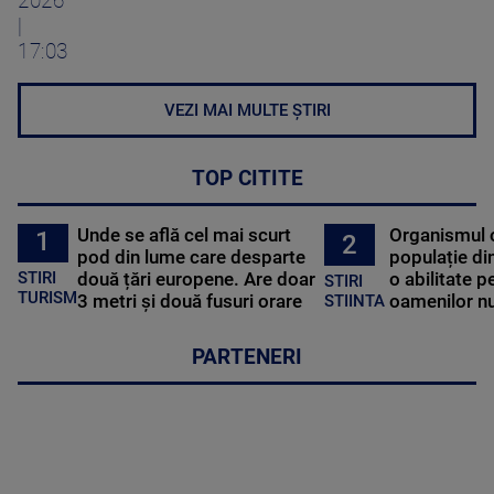
2026
|
17:03
VEZI MAI MULTE ȘTIRI
TOP CITITE
Unde se află cel mai scurt
Organismul 
1
2
pod din lume care desparte
populație di
STIRI
două țări europene. Are doar
o abilitate p
STIRI
TURISM
3 metri și două fusuri orare
oamenilor nu
STIINTA
PARTENERI