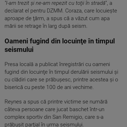
''I-am trezit şi ne-am repezit cu toţii în stradă
'', a
declarat el pentru DZMM. Coraza, care locuieşte
aproape de ţărm, a spus că a văzut cum apa
mării se retrage în larg după seism.
Oameni fugind din locuinţe în timpul
seismului
Presa locală a publicat înregistrări cu oameni
fugind din locuinţe în timpul derulării seismului şi
cu clădiri care se prăbuşesc, printre acestea şi o
biserică cu peste 100 de ani vechime.
Reynes a spus că printre victime se numără
câteva persoane care jucat baschet într-un
complex sportiv din San Remigio, care s-a
prăbuşit parţial în urma seismului.