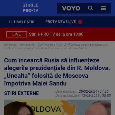
StirilePROTV
CAUTA
VOYO
TOATE 
PROTV NEWS LIVE
ULTIMELE ȘTIRI
LIVE
Știrile PRO TV de la ora 19:00
Stirileprotv
Stiri externe
Cum încearcă Rusia să influențeze alegerile prezidențiale
din R. Moldova. „Unealta” folosită de Moscova împotriva Maiei Sandu
Cum încearcă Rusia să influențeze
alegerile prezidențiale din R. Moldova.
„Unealta” folosită de Moscova
împotriva Maiei Sandu
Data publicării:
28-02-2024 | 07:26
STIRI EXTERNE
Data actualizării:
12-08-2025 | 00:53