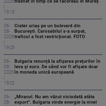
2026
trăsnet în timp ce se răcoreau în Mureș
|
19:15
06-
Crater uriaș pe un bulevard din
08-
București. Carosabilul s-a surpat,
2026
traficul a fost restricționat. FOTO
|
19:03
06-
Bulgaria renunță la afișarea prețurilor în
08-
leva și euro. De când vor fi afișate doar
2026
în moneda unică europeană
|
19:02
06-
„Miracol. Nu am văzut niciodată atâta
08-
export”. Bulgaria vinde energie la nivel