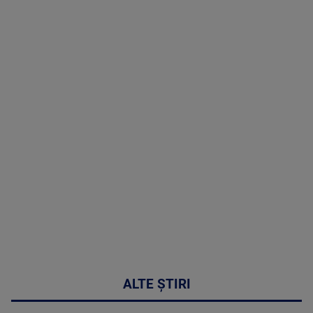
TV # 13.00 -
06 August
2026
MAI
MULTE
DETALII
49:04
ALTE ȘTIRI