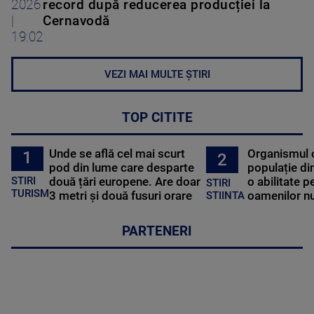
2026
record după reducerea producției la
|
Cernavodă
19:02
VEZI MAI MULTE ȘTIRI
TOP CITITE
Unde se află cel mai scurt
Organismul 
1
2
pod din lume care desparte
populație di
STIRI
două țări europene. Are doar
o abilitate p
STIRI
TURISM
3 metri și două fusuri orare
oamenilor nu
STIINTA
PARTENERI