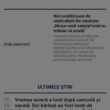
Noi condiții puse de
sindicaliștii din sănătate:
„Niciun venit salarial total nu
trebuie să scadă”
Federaţia Sanitas şi Federaţia
„Solidaritatea Sanitară” din
România au înaintat joi
STIRI SANATATE
Ministerului Muncii şi Ministerului
Sănătăţii un set comun de
solicitări pentru modificarea
proiectului legii salarizării.
ULTIMELE ȘTIRI
06-
Vremea severă a lovit după caniculă și
08-
secetă. Doi bărbați au fost loviți de