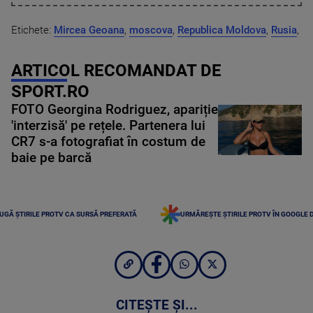
Etichete:
Mircea Geoana
,
moscova
,
Republica Moldova
,
Rusia
,
ARTICOL RECOMANDAT DE
SPORT.RO
FOTO Georgina Rodriguez, apariție
'interzisă' pe rețele. Partenera lui
CR7 s-a fotografiat în costum de
baie pe barcă
UGĂ ȘTIRILE PROTV CA SURSĂ PREFERATĂ
URMĂREȘTE ȘTIRILE PROTV ÎN GOOGLE 
CITEȘTE ȘI...