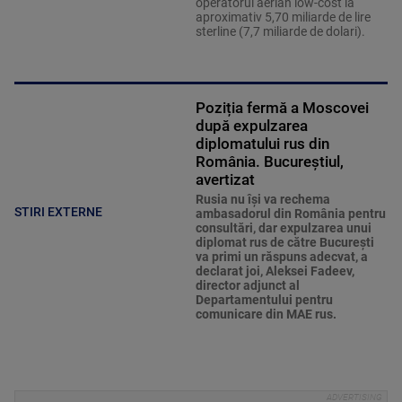
operatorul aerian low-cost la
aproximativ 5,70 miliarde de lire
sterline (7,7 miliarde de dolari).
Poziția fermă a Moscovei
după expulzarea
diplomatului rus din
România. Bucureștiul,
avertizat
Rusia nu îşi va rechema
STIRI EXTERNE
ambasadorul din România pentru
consultări, dar expulzarea unui
diplomat rus de către Bucureşti
va primi un răspuns adecvat, a
declarat joi, Aleksei Fadeev,
director adjunct al
Departamentului pentru
comunicare din MAE rus.