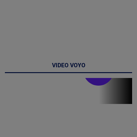
VIDEO VOYO
Stirile PRO TV
Stirile PRO