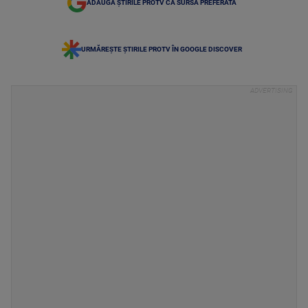
ADAUGĂ ȘTIRILE PROTV CA SURSĂ PREFERATĂ
URMĂREȘTE ȘTIRILE PROTV ÎN GOOGLE DISCOVER