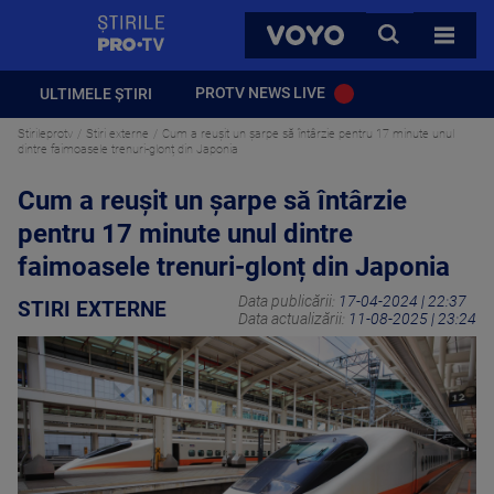
StirilePROTV
CAUTA
VOYO
TOATE 
PROTV NEWS LIVE
ULTIMELE ȘTIRI
Stirileprotv
Stiri externe
Cum a reușit un șarpe să întârzie pentru 17 minute unul
dintre faimoasele trenuri-glonț din Japonia
Cum a reușit un șarpe să întârzie
pentru 17 minute unul dintre
faimoasele trenuri-glonț din Japonia
Data publicării:
17-04-2024 | 22:37
STIRI EXTERNE
Data actualizării:
11-08-2025 | 23:24