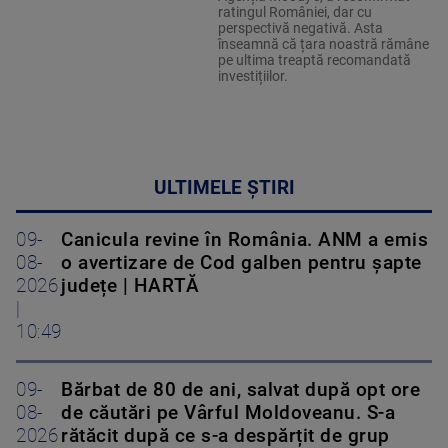
ratingul României, dar cu
perspectivă negativă. Asta
înseamnă că țara noastră rămâne
pe ultima treaptă recomandată
investițiilor.
ULTIMELE ȘTIRI
09-
Canicula revine în România. ANM a emis
08-
o avertizare de Cod galben pentru șapte
2026
județe | HARTĂ
|
10:49
09-
Bărbat de 80 de ani, salvat după opt ore
08-
de căutări pe Vârful Moldoveanu. S-a
2026
rătăcit după ce s-a despărțit de grup