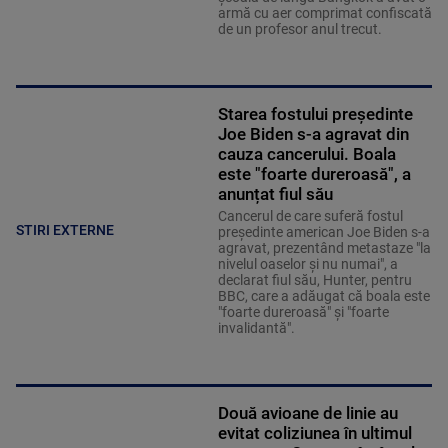
armă cu aer comprimat confiscată
de un profesor anul trecut.
Starea fostului președinte
Joe Biden s-a agravat din
cauza cancerului. Boala
este "foarte dureroasă", a
anunțat fiul său
Cancerul de care suferă fostul
STIRI EXTERNE
preşedinte american Joe Biden s-a
agravat, prezentând metastaze "la
nivelul oaselor şi nu numai", a
declarat fiul său, Hunter, pentru
BBC, care a adăugat că boala este
"foarte dureroasă" şi "foarte
invalidantă".
Două avioane de linie au
evitat coliziunea în ultimul