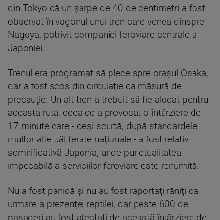
din Tokyo că un şarpe de 40 de centimetri a fost
observat în vagonul unui tren care venea dinspre
Nagoya, potrivit companiei feroviare centrale a
Japoniei.
Trenul era programat să plece spre oraşul Osaka,
dar a fost scos din circulaţie ca măsură de
precauţie. Un alt tren a trebuit să fie alocat pentru
această rută, ceea ce a provocat o întârziere de
17 minute care - deşi scurtă, după standardele
multor alte căi ferate naţionale - a fost relativ
semnificativă Japonia, unde punctualitatea
impecabilă a serviciilor feroviare este renumită.
Nu a fost panică şi nu au fost raportaţi răniţi ca
urmare a prezenţei reptilei, dar peste 600 de
pasageri au fost afectaţi de această întârziere de