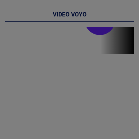
VIDEO VOYO
Stirile PRO TV
Stirile PRO
TV # 19.00 -
8 August
2026
MAI
MULTE