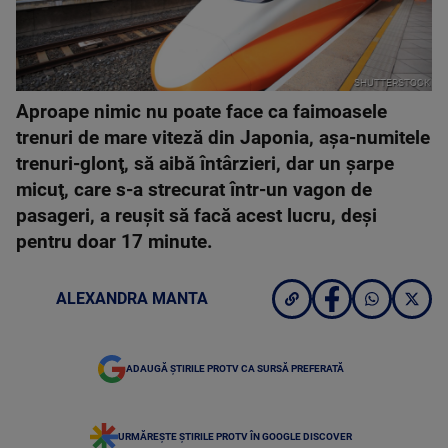
SHUTTERSTOCK
Aproape nimic nu poate face ca faimoasele
trenuri de mare viteză din Japonia, aşa-numitele
trenuri-glonţ, să aibă întârzieri, dar un şarpe
micuţ, care s-a strecurat într-un vagon de
pasageri, a reuşit să facă acest lucru, deşi
pentru doar 17 minute.
ALEXANDRA MANTA
ADAUGĂ ȘTIRILE PROTV CA SURSĂ PREFERATĂ
URMĂREȘTE ȘTIRILE PROTV ÎN GOOGLE DISCOVER