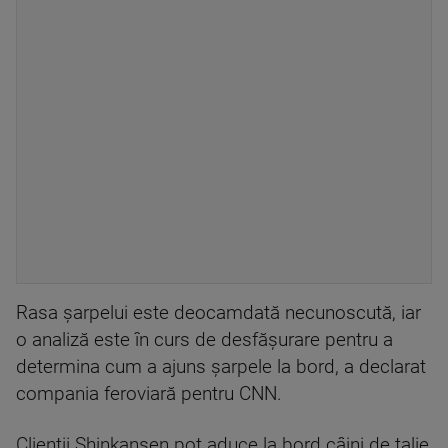
Rasa şarpelui este deocamdată necunoscută, iar
o analiză este în curs de desfăşurare pentru a
determina cum a ajuns şarpele la bord, a declarat
compania feroviară pentru CNN.
Clienţii Shinkansen pot aduce la bord câini de talie