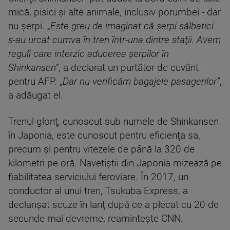
mică, pisici şi alte animale, inclusiv porumbei - dar
nu şerpi. „
Este greu de imaginat că şerpi sălbatici
s-au urcat cumva în tren într-una dintre staţii. Avem
reguli care interzic aducerea şerpilor în
Shinkansen”
, a declarat un purtător de cuvânt
pentru AFP. „
Dar nu verificăm bagajele pasagerilor”
,
a adăugat el.
Trenul-glonţ, cunoscut sub numele de Shinkansen
în Japonia, este cunoscut pentru eficienţa sa,
precum şi pentru vitezele de până la 320 de
kilometri pe oră. Navetiştii din Japonia mizează pe
fiabilitatea serviciului feroviare. În 2017, un
conductor al unui tren, Tsukuba Express, a
declanşat scuze în lanţ după ce a plecat cu 20 de
secunde mai devreme, reaminteşte CNN.