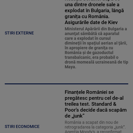
una dintre dronele sale a
explodat în Bulgaria, lângă
granița cu România.
Asigurările date de Kiev
Ministerul Apărării din Bulgaria a
STIRI EXTERNE
anunţat sâmbătă că aparatul
care a explodat în cursul
dimineţii în spaţiul aerian al ţării,
în apropiere de graniţa cu
România şi de gazoductul
transbalcanic, era probabil o
dronă momeală ucraineană de tip
Maya.
Finanțele României se
pregătesc pentru cel de-al
treilea test. Standard &
Poor’s decide dacă scapăm
de „junk”
România a scapat din nou de
STIRI ECONOMICE
retrogradarea la categoria „junk”.
Agenția Moody's, a reconfirmat