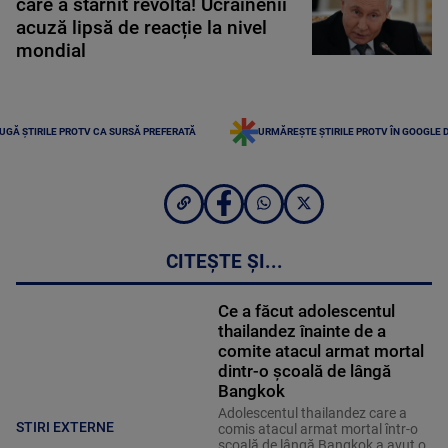
care a stârnit revoltă! Ucrainenii
acuză lipsă de reacție la nivel
mondial
UGĂ ȘTIRILE PROTV CA SURSĂ PREFERATĂ
URMĂREȘTE ȘTIRILE PROTV ÎN GOOGLE 
CITEȘTE ȘI...
Ce a făcut adolescentul
thailandez înainte de a
comite atacul armat mortal
dintr-o școală de lângă
Bangkok
Adolescentul thailandez care a
STIRI EXTERNE
comis atacul armat mortal într-o
şcoală de lângă Bangkok a avut o