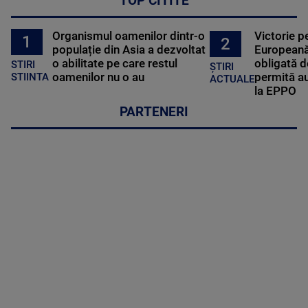
TOP CITITE
Organismul oamenilor dintr-o
Victorie p
1
2
populație din Asia a dezvoltat
Europeană
o abilitate pe care restul
obligată d
STIRI
ȘTIRI
oamenilor nu o au
permită au
STIINTA
ACTUALE
la EPPO
PARTENERI