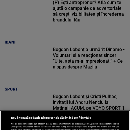
(P) Ești antreprenor? Află cum te
ajută o campanie de advertoriale
să crești vizibilitatea și încrederea
brandului tău
IBANI
Bogdan Lobonț a urmărit Dinamo -
Voluntari și a reacționat sincer:
”Uite, asta m-a impresionat!” + Ce
a spus despre Mazilu
SPORT
Bogdan Lobonț și Cristi Pulhac,
invitații lui Andru Nenciu la
Matinal, ACUM, pe VOYO SPORT 1
Nouă ne pasă ca datele tale personale să rămână confidențiale
Noi și partenerii noștri
201
stocăm și/sau accesăm informații pe dispozitivul dvs., precum identificatorii cookie
unici pentru prelucrarea datelor cu caracter personal. Puteți accepta sau gestiona alegerile dvs. făcând clic mai jos
sau în orice moment, pe pagina cu politica de confidențialitate. Aceste alegeri vor fi raportate partenerilor noștri și