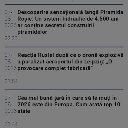
07-
Descoperire senzațională lângă Piramida
08-
Roșie: Un sistem hidraulic de 4.500 ani
2026
ar conține secretul construirii
|
piramidelor
22:20
07-
Reacția Rusiei după ce o dronă explozivă
08-
a paralizat aeroportul din Leipzig: „O
2026
provocare complet fabricată”
|
21:54
07-
Cea mai bună țară în care să te muți în
08-
2026 este din Europa. Cum arată top 10
2026
state
|
21:44