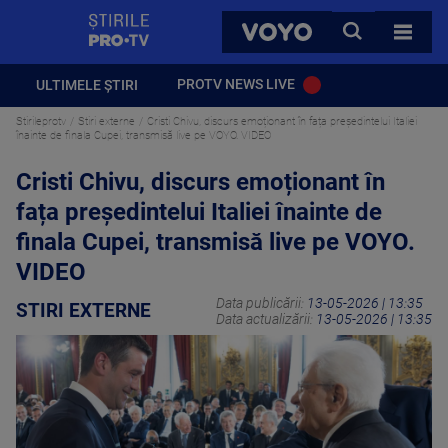
StirilePROTV
CAUTA
VOYO
TOATE 
PROTV NEWS LIVE
ULTIMELE ȘTIRI
Stirileprotv
Stiri externe
Cristi Chivu, discurs emoționant în fața președintelui Italiei
înainte de finala Cupei, transmisă live pe VOYO. VIDEO
Cristi Chivu, discurs emoționant în
fața președintelui Italiei înainte de
finala Cupei, transmisă live pe VOYO.
VIDEO
Data publicării:
13-05-2026 | 13:35
STIRI EXTERNE
Data actualizării:
13-05-2026 | 13:35