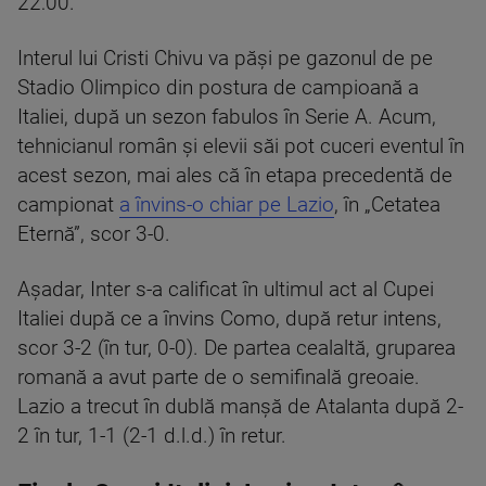
22:00.
Interul lui Cristi Chivu va păși pe gazonul de pe
Stadio Olimpico din postura de campioană a
Italiei, după un sezon fabulos în Serie A. Acum,
tehnicianul român și elevii săi pot cuceri eventul în
acest sezon, mai ales că în etapa precedentă de
campionat
a învins-o chiar pe Lazio
, în „Cetatea
Eternă”, scor 3-0.
Așadar, Inter s-a calificat în ultimul act al Cupei
Italiei după ce a învins Como, după retur intens,
scor 3-2 (în tur, 0-0). De partea cealaltă, gruparea
romană a avut parte de o semifinală greoaie.
Lazio a trecut în dublă manșă de Atalanta după 2-
2 în tur, 1-1 (2-1 d.l.d.) în retur.