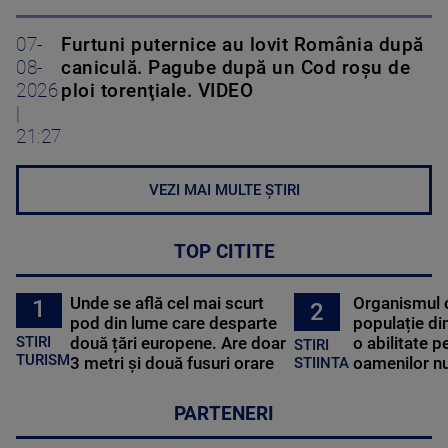
07-
Furtuni puternice au lovit România după
08-
caniculă. Pagube după un Cod roşu de
2026
ploi torenţiale. VIDEO
|
21:27
VEZI MAI MULTE ȘTIRI
TOP CITITE
Unde se află cel mai scurt
Organismul 
1
2
pod din lume care desparte
populație di
STIRI
două țări europene. Are doar
o abilitate p
STIRI
TURISM
3 metri și două fusuri orare
oamenilor nu
STIINTA
PARTENERI