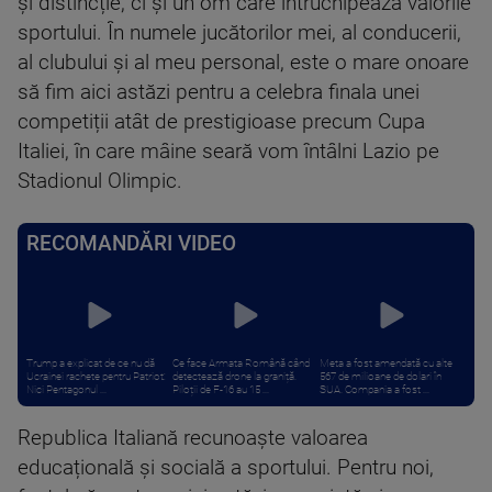
și distincție, ci și un om care întruchipează valorile
sportului. În numele jucătorilor mei, al conducerii,
al clubului și al meu personal, este o mare onoare
să fim aici astăzi pentru a celebra finala unei
competiții atât de prestigioase precum Cupa
Italiei, în care mâine seară vom întâlni Lazio pe
Stadionul Olimpic.
RECOMANDĂRI VIDEO
Trump a explicat de ce nu dă
Ce face Armata Română când
Meta a fost amendată cu alte
Ucrainei rachete pentru Patriot:
detectează drone la graniță.
567 de milioane de dolari în
Nici Pentagonul ...
Piloții de F-16 au 15 ...
SUA. Compania a fost ...
Republica Italiană recunoaște valoarea
educațională și socială a sportului. Pentru noi,