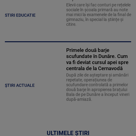
Elevii care îşi fac conturi pe rețelele
sociale în școala primară au note
mai mici la examenele de la final de
STIRI EDUCATIE
gimnaziu, în special la științe și
citire.
Primele două barje
scufundate în Dunăre. Cum
va fi deviat cursul apei spre
centrala de la Cernavodă
După zile de așteptare și amânări
repetate, operațiunea de
scufundare controlată a primelor
ȘTIRI ACTUALE
două barje în apropierea brațului
Bala de pe Dunăre a început vineri
după-amiază.
ULTIMELE ȘTIRI