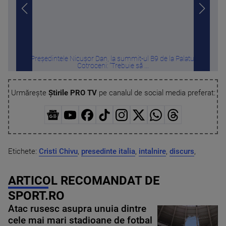
Președintele Nicușor Dan, la summit-ul B9 de la Palatul
Tru
Cotroceni: ”Trebuie să ...
Urmărește
Știrile PRO TV
pe canalul de social media preferat:
Etichete:
Cristi Chivu
,
presedinte italia
,
intalnire
,
discurs
,
ARTICOL RECOMANDAT DE
SPORT.RO
Atac rusesc asupra unuia dintre
cele mai mari stadioane de fotbal