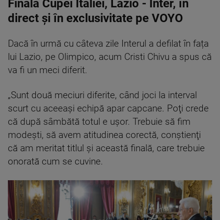
Finala Cupei Italiei, Lazio - Inter, în
direct și în exclusivitate pe VOYO
Dacă în urmă cu câteva zile Interul a defilat în fața
lui Lazio, pe Olimpico, acum Cristi Chivu a spus că
va fi un meci diferit.
„Sunt două meciuri diferite, când joci la interval
scurt cu aceeaşi echipă apar capcane. Poţi crede
că după sâmbătă totul e uşor. Trebuie să fim
modeşti, să avem atitudinea corectă, conştienţi
că am meritat titlul şi această finală, care trebuie
onorată cum se cuvine.