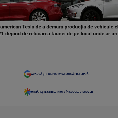
 american Tesla de a demara producţia de vehicule el
21 depind de relocarea faunei de pe locul unde ar urm
ADAUGĂ ȘTIRILE PROTV CA SURSĂ PREFERATĂ
URMĂREȘTE ȘTIRILE PROTV ÎN GOOGLE DISCOVER