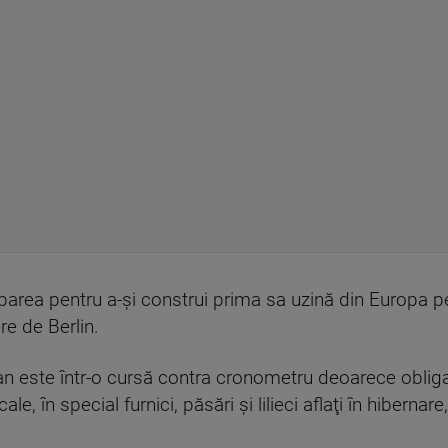
obarea pentru a-şi construi prima sa uzină din Europa 
re de Berlin.
an este într-o cursă contra cronometru deoarece obligaţ
le, în special furnici, păsări şi lilieci aflaţi în hiberna