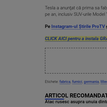
Tesla a anunţat că prima sa fa
pe an, inclusiv SUV-urile Model 
Pe
Instagram-ul Știrile ProTV
CLICK AICI pentru a instala GR
Etichete:
fabrica
,
furnici
,
germania
,
lilie
ARTICOL RECOMANDAT
Atac rusesc asupra unuia dintr