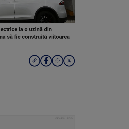
GETTY
ectrice la o uzină din
a să fie construită viitoarea