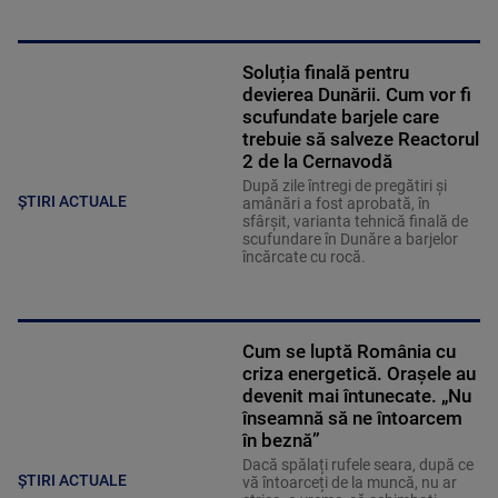
Soluția finală pentru
devierea Dunării. Cum vor fi
scufundate barjele care
trebuie să salveze Reactorul
2 de la Cernavodă
După zile întregi de pregătiri și
ȘTIRI ACTUALE
amânări a fost aprobată, în
sfârșit, varianta tehnică finală de
scufundare în Dunăre a barjelor
încărcate cu rocă.
Cum se luptă România cu
criza energetică. Orașele au
devenit mai întunecate. „Nu
înseamnă să ne întoarcem
în beznă”
Dacă spălați rufele seara, după ce
ȘTIRI ACTUALE
vă întoarceți de la muncă, nu ar