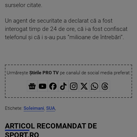
surselor citate.
Un agent de securitate a declarat că a fost
interogat timp de 24 de ore, că i-a fost confiscat
telefonul şi că i s-au pus ”milioane de întrebări”.
Urmărește
Știrile PRO TV
pe canalul de social media preferat:
Etichete:
Soleimani
,
SUA
,
ARTICOL RECOMANDAT DE
SPORT.RO