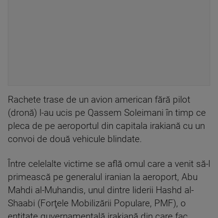
Rachete trase de un avion american fără pilot
(dronă) l-au ucis pe Qassem Soleimani în timp ce
pleca de pe aeroportul din capitala irakiană cu un
convoi de două vehicule blindate.
Între celelalte victime se află omul care a venit să-l
primească pe generalul iranian la aeroport, Abu
Mahdi al-Muhandis, unul dintre liderii Hashd al-
Shaabi (Forţele Mobilizării Populare, PMF), o
entitate guvernamentală irakiană din care fac