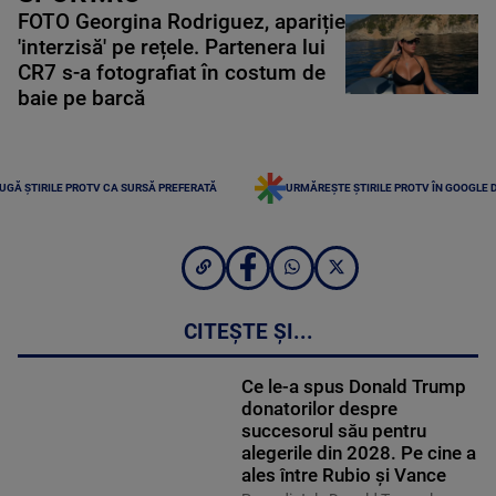
FOTO Georgina Rodriguez, apariție
'interzisă' pe rețele. Partenera lui
CR7 s-a fotografiat în costum de
baie pe barcă
UGĂ ȘTIRILE PROTV CA SURSĂ PREFERATĂ
URMĂREȘTE ȘTIRILE PROTV ÎN GOOGLE 
CITEȘTE ȘI...
Ce le-a spus Donald Trump
donatorilor despre
succesorul său pentru
alegerile din 2028. Pe cine a
ales între Rubio și Vance