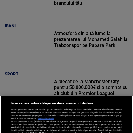
brandului tău
IBANI
Atmosferă din altă lume la
prezentarea lui Mohamed Salah la
Trabzonspor pe Papara Park
SPORT
A plecat de la Manchester City
pentru 50.000.000€ și a semnat cu
alt club din Premier League!
Nouă ne pasă ca datele tale personale să rămână confidențiale
Noi și partenerii noștri
201
stocăm și/sau accesăm informații pe dispozitivul dvs., precum identificatorii cookie
unici pentru prelucrarea datelor cu caracter personal. Puteți accepta sau gestiona alegerile dvs. făcând clic mai jos
sau în orice moment, pe pagina cu politica de confidențialitate. Aceste alegeri vor fi raportate partenerilor noștri și
nu vă vor afecta navigarea.
Mai multe detalii
SPORT
Noi si partenerii nostri (retelele de socializare si agentiile de publicitate partenere, precum si furnizorii nostri de
servicii de date analitice) prelucram date pentru a permite website-ului sa functioneze, pentru a personaliza
continutul si anunturile publicitare afisate in functie de interesele si/sau profilul dvs., pentru a va oferi
functionalitati aferente retelelor de socializare si pentru a analiza traficul pe website. Beneficiati de drepturile