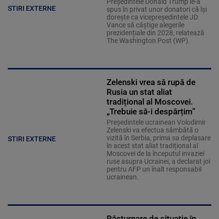
Președintele Donald Trump le-a
STIRI EXTERNE
spus în privat unor donatori că își
dorește ca vicepreședintele JD
Vance să câștige alegerile
prezidențiale din 2028, relatează
The Washington Post (WP).
Zelenski vrea să rupă de
Rusia un stat aliat
tradițional al Moscovei.
„Trebuie să-i despărțim”
Președintele ucrainean Volodimir
Zelenski va efectua sâmbătă o
vizită în Serbia, prima sa deplasare
STIRI EXTERNE
în acest stat aliat tradițional al
Moscovei de la începutul invaziei
ruse asupra Ucrainei, a declarat joi
pentru AFP un înalt responsabil
ucrainean.
Răsturnare de situație în