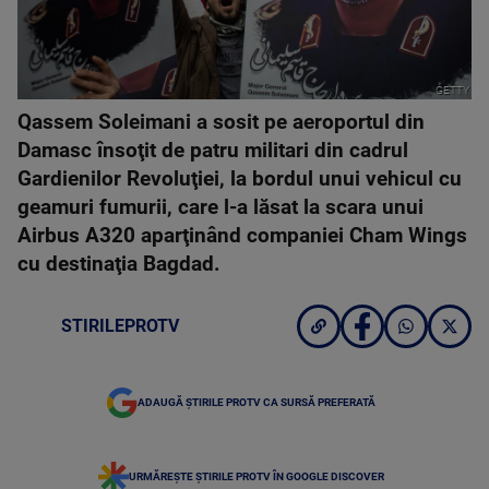
GETTY
Qassem Soleimani a sosit pe aeroportul din
Damasc însoţit de patru militari din cadrul
Gardienilor Revoluţiei, la bordul unui vehicul cu
geamuri fumurii, care l-a lăsat la scara unui
Airbus A320 aparţinând companiei Cham Wings
cu destinaţia Bagdad.
STIRILEPROTV
ADAUGĂ ȘTIRILE PROTV CA SURSĂ PREFERATĂ
URMĂREȘTE ȘTIRILE PROTV ÎN GOOGLE DISCOVER