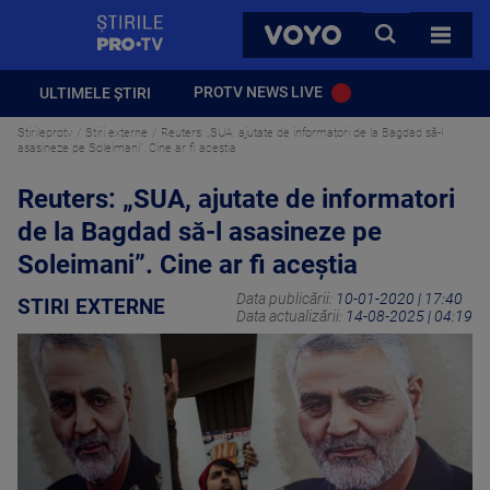
StirilePROTV
CAUTA
VOYO
TOATE 
PROTV NEWS LIVE
ULTIMELE ȘTIRI
Stirileprotv
Stiri externe
Reuters: „SUA, ajutate de informatori de la Bagdad să-l
asasineze pe Soleimani”. Cine ar fi aceștia
Reuters: „SUA, ajutate de informatori
de la Bagdad să-l asasineze pe
Soleimani”. Cine ar fi aceștia
Data publicării:
10-01-2020 | 17:40
STIRI EXTERNE
Data actualizării:
14-08-2025 | 04:19