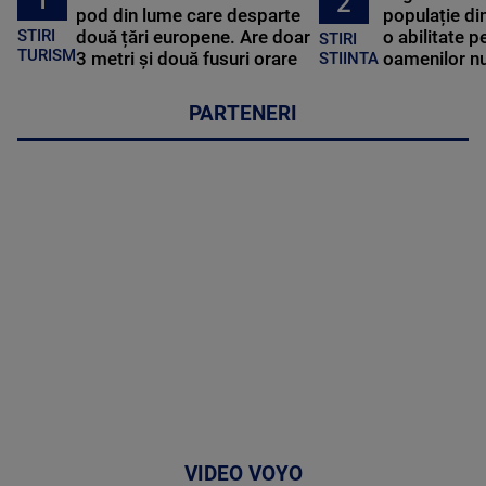
2
pod din lume care desparte
populație di
STIRI
două țări europene. Are doar
o abilitate p
STIRI
TURISM
3 metri și două fusuri orare
oamenilor nu
STIINTA
PARTENERI
VIDEO VOYO