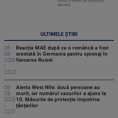
strica, o vreme, să schimbați
obiceiul.
ULTIMELE ȘTIRI
06-
Reacția MAE după ce o româncă a fost
08-
arestată în Germania pentru spionaj în
2026
favoarea Rusiei
|
23:02
06-
Alerta West Nile: două persoane au
08-
murit, iar numărul cazurilor a ajuns la
2026
10. Măsurile de protecție împotriva
|
țânțarilor
22:51