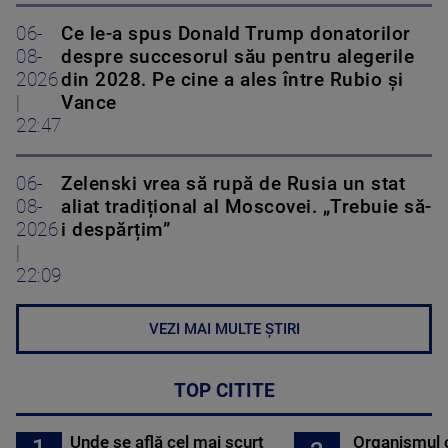
06-
Ce le-a spus Donald Trump donatorilor
08-
despre succesorul său pentru alegerile
2026
din 2028. Pe cine a ales între Rubio și
|
Vance
22:47
06-
Zelenski vrea să rupă de Rusia un stat
08-
aliat tradițional al Moscovei. „Trebuie să-
2026
i despărțim”
|
22:09
VEZI MAI MULTE ȘTIRI
TOP CITITE
Unde se află cel mai scurt
Organismul 
1