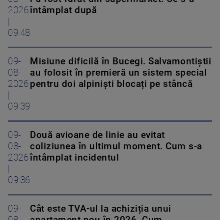
2026
întâmplat după
|
09:48
09-
Misiune dificilă în Bucegi. Salvamontiștii
08-
au folosit în premieră un sistem special
2026
pentru doi alpiniști blocați pe stâncă
|
09:39
09-
Două avioane de linie au evitat
08-
coliziunea în ultimul moment. Cum s-a
2026
întâmplat incidentul
|
09:36
09-
Cât este TVA-ul la achiziția unui