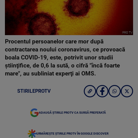
PRO TV
Procentul persoanelor care mor după
contractarea noului coronavirus, ce provoacă
boala COVID-19, este, potrivit unor studii
ştiinţifice, de 0,6 la sută, o cifră "încă foarte
mare", au subliniat experţi ai OMS.
STIRILEPROTV
ADAUGĂ ȘTIRILE PROTV CA SURSĂ PREFERATĂ
URMĂREȘTE ȘTIRILE PROTV ÎN GOOGLE DISCOVER