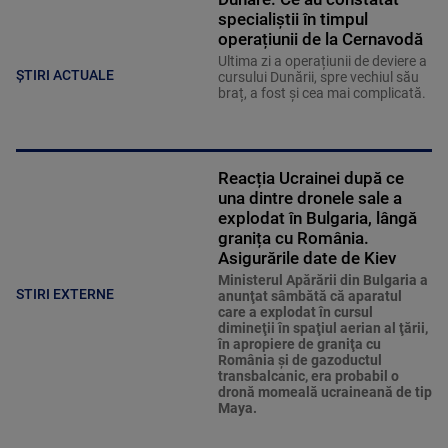
specialiștii în timpul
operațiunii de la Cernavodă
Ultima zi a operațiunii de deviere a
ȘTIRI ACTUALE
cursului Dunării, spre vechiul său
braț, a fost și cea mai complicată.
Reacția Ucrainei după ce
una dintre dronele sale a
explodat în Bulgaria, lângă
granița cu România.
Asigurările date de Kiev
Ministerul Apărării din Bulgaria a
STIRI EXTERNE
anunţat sâmbătă că aparatul
care a explodat în cursul
dimineţii în spaţiul aerian al ţării,
în apropiere de graniţa cu
România şi de gazoductul
transbalcanic, era probabil o
dronă momeală ucraineană de tip
Maya.