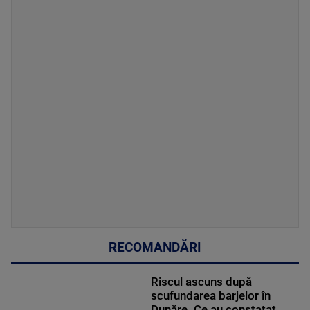
RECOMANDĂRI
Riscul ascuns după
scufundarea barjelor în
Dunăre. Ce au constatat