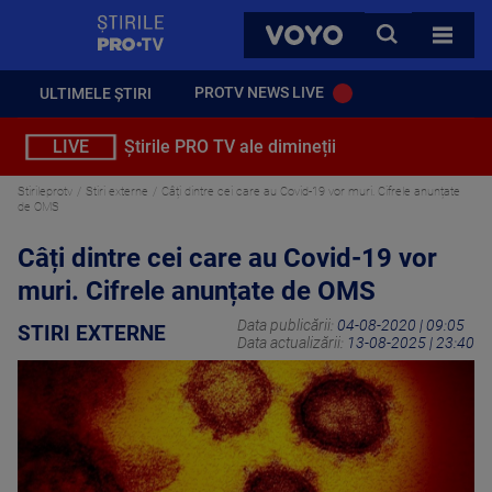
StirilePROTV
CAUTA
VOYO
TOATE 
PROTV NEWS LIVE
ULTIMELE ȘTIRI
LIVE
Știrile PRO TV ale dimineții
Stirileprotv
Stiri externe
Câți dintre cei care au Covid-19 vor muri. Cifrele anunțate
de OMS
Câți dintre cei care au Covid-19 vor
muri. Cifrele anunțate de OMS
Data publicării:
04-08-2020 | 09:05
STIRI EXTERNE
Data actualizării:
13-08-2025 | 23:40