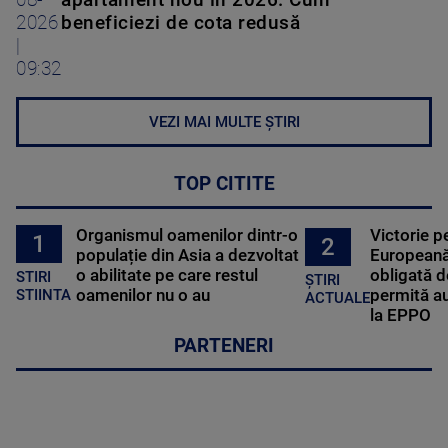
08-
apartament nou în 2026. Cum
2026
beneficiezi de cota redusă
|
09:32
VEZI MAI MULTE ȘTIRI
TOP CITITE
Organismul oamenilor dintr-o
Victorie p
1
2
populație din Asia a dezvoltat
Europeană
o abilitate pe care restul
obligată d
STIRI
ȘTIRI
oamenilor nu o au
permită au
STIINTA
ACTUALE
la EPPO
PARTENERI