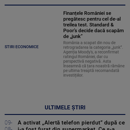
Finanțele României se
pregătesc pentru cel de-al
treilea test. Standard &
Poor’s decide dacă scapăm
de „junk”
România a scapat din nou de
STIRI ECONOMICE
retrogradarea la categoria „junk”.
Agenția Moody's, a reconfirmat
ratingul României, dar cu
perspectivă negativă. Asta
înseamnă că țara noastră rămâne
pe ultima treaptă recomandată
investițiilor.
ULTIMELE ȘTIRI
09-
A activat „Alertă telefon pierdut” după ce
08-
i-a fost furat din supermarket. Ce s-a