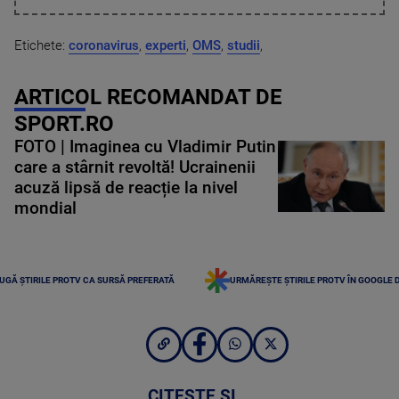
Etichete:
coronavirus
,
experti
,
OMS
,
studii
,
ARTICOL RECOMANDAT DE
SPORT.RO
FOTO | Imaginea cu Vladimir Putin
care a stârnit revoltă! Ucrainenii
acuză lipsă de reacție la nivel
mondial
UGĂ ȘTIRILE PROTV CA SURSĂ PREFERATĂ
URMĂREȘTE ȘTIRILE PROTV ÎN GOOGLE 
CITEȘTE ȘI...