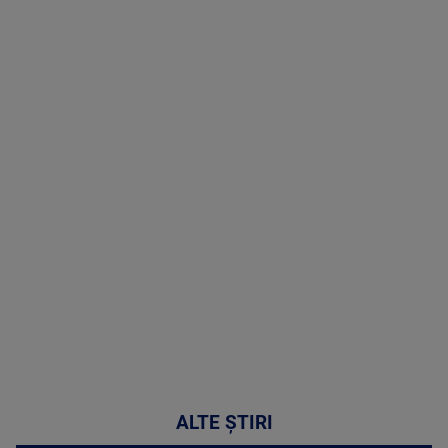
TV # 19.00 -
8 August
2026
MAI
MULTE
DETALII
30:33
ALTE ȘTIRI