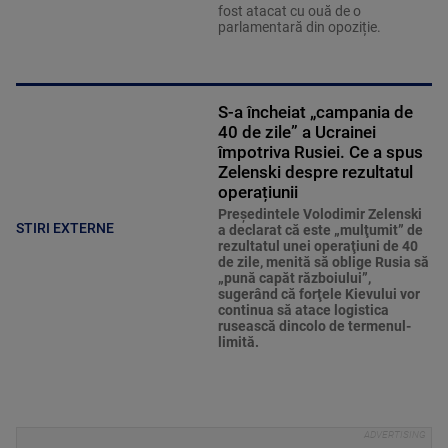
fost atacat cu ouă de o
parlamentară din opoziție.
S-a încheiat „campania de
40 de zile” a Ucrainei
împotriva Rusiei. Ce a spus
Zelenski despre rezultatul
operațiunii
Preşedintele Volodimir Zelenski
STIRI EXTERNE
a declarat că este „mulţumit” de
rezultatul unei operaţiuni de 40
de zile, menită să oblige Rusia să
„pună capăt războiului”,
sugerând că forţele Kievului vor
continua să atace logistica
rusească dincolo de termenul-
limită.