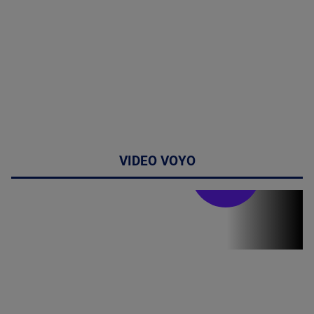
VIDEO VOYO
Stirile PRO TV
Stirile PRO