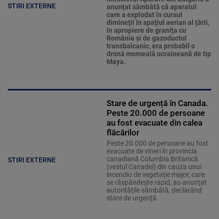
STIRI EXTERNE
anunţat sâmbătă că aparatul
care a explodat în cursul
dimineţii în spaţiul aerian al ţării,
în apropiere de graniţa cu
România şi de gazoductul
transbalcanic, era probabil o
dronă momeală ucraineană de tip
Maya.
Stare de urgență în Canada.
Peste 20.000 de persoane
au fost evacuate din calea
flăcărilor
Peste 20.000 de persoane au fost
evacuate de vineri în provincia
canadiană Columbia Britanică
STIRI EXTERNE
(vestul Canadei) din cauza unui
incendiu de vegetaţie major, care
se răspândeşte rapid, au anunţat
autorităţile sâmbătă, declarând
stare de urgenţă.