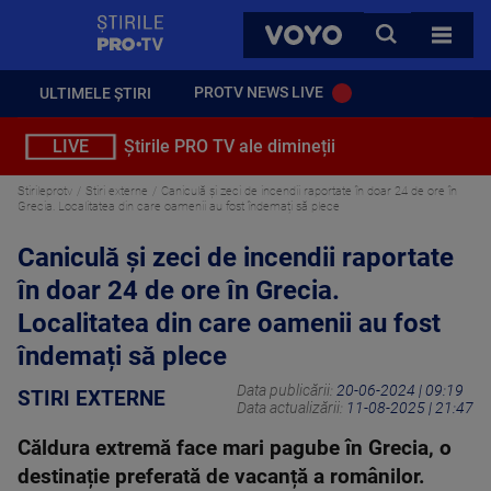
StirilePROTV
CAUTA
VOYO
TOATE 
PROTV NEWS LIVE
ULTIMELE ȘTIRI
LIVE
Știrile PRO TV ale dimineții
Stirileprotv
Stiri externe
Caniculă și zeci de incendii raportate în doar 24 de ore în
Grecia. Localitatea din care oamenii au fost îndemați să plece
Caniculă și zeci de incendii raportate
în doar 24 de ore în Grecia.
Localitatea din care oamenii au fost
îndemați să plece
Data publicării:
20-06-2024 | 09:19
STIRI EXTERNE
Data actualizării:
11-08-2025 | 21:47
Căldura extremă face mari pagube în Grecia, o
destinație preferată de vacanță a românilor.