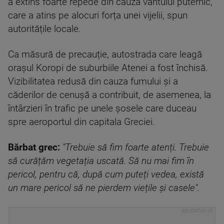
a extins foarte repede din cauza vântului puternic,
care a atins pe alocuri forța unei vijelii, spun
autoritățile locale.
Ca măsură de precauție, autostrada care leagă
orașul Koropi de suburbiile Atenei a fost închisă.
Vizibilitatea redusă din cauza fumului și a
căderilor de cenușă a contribuit, de asemenea, la
întârzieri în trafic pe unele șosele care duceau
spre aeroportul din capitala Greciei.
Bărbat grec:
"Trebuie să fim foarte atenți. Trebuie
să curățăm vegetația uscată. Să nu mai fim în
pericol, pentru că, după cum puteți ved
ea, există
un mare pericol să ne pierdem viețile și casele".