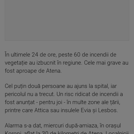
În ultimele 24 de ore, peste 60 de incendii de
vegetație au izbucnit în regiune. Cele mai grave au
fost aproape de Atena.
Cel puțin două persoane au ajuns la spital, iar
pericolul nu a trecut. Un risc ridicat de incendii a
fost anunțat - pentru joi - în multe zone ale țării,
printre care Attica sau insulele Evia și Lesbos.
Alarma s-a dat, miercuri după-amiaza, în orașul
Koropi, aflat la 30 de kilometri de Atena. Localnicii