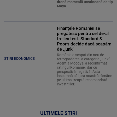
dronă momeală ucraineană de tip
Maya.
Finanțele României se
pregătesc pentru cel de-al
treilea test. Standard &
Poor’s decide dacă scapăm
de „junk”
România a scapat din nou de
STIRI ECONOMICE
retrogradarea la categoria „junk”.
Agenția Moody's, a reconfirmat
ratingul României, dar cu
perspectivă negativă. Asta
înseamnă că țara noastră rămâne
pe ultima treaptă recomandată
investițiilor.
ULTIMELE ȘTIRI