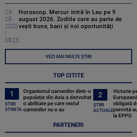
09-
Horoscop. Mercur intră în Leu pe 9
08-
august 2026. Zodiile care au parte de
2026
vești bune, bani și noi oportunități
|
08:25
VEZI MAI MULTE ȘTIRI
TOP CITITE
Organismul oamenilor dintr-o
Victorie p
1
2
populație din Asia a dezvoltat
Europeană
o abilitate pe care restul
obligată d
STIRI
ȘTIRI
oamenilor nu o au
permită au
STIINTA
ACTUALE
la EPPO
PARTENERI