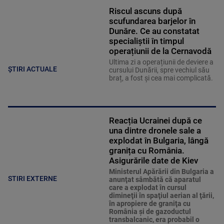
Riscul ascuns după
scufundarea barjelor în
Dunăre. Ce au constatat
specialiștii în timpul
operațiunii de la Cernavodă
Ultima zi a operațiunii de deviere a
ȘTIRI ACTUALE
cursului Dunării, spre vechiul său
braț, a fost și cea mai complicată.
Reacția Ucrainei după ce
una dintre dronele sale a
explodat în Bulgaria, lângă
granița cu România.
Asigurările date de Kiev
Ministerul Apărării din Bulgaria a
STIRI EXTERNE
anunţat sâmbătă că aparatul
care a explodat în cursul
dimineţii în spaţiul aerian al ţării,
în apropiere de graniţa cu
România şi de gazoductul
transbalcanic, era probabil o