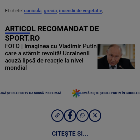
Etichete:
canicula
,
grecia
,
incendii de vegetatie
,
ARTICOL RECOMANDAT DE
SPORT.RO
FOTO | Imaginea cu Vladimir Putin
care a stârnit revoltă! Ucrainenii
acuză lipsă de reacție la nivel
mondial
UGĂ ȘTIRILE PROTV CA SURSĂ PREFERATĂ
URMĂREȘTE ȘTIRILE PROTV ÎN GOOGLE 
CITEȘTE ȘI...