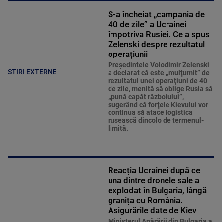
S-a încheiat „campania de
40 de zile” a Ucrainei
împotriva Rusiei. Ce a spus
Zelenski despre rezultatul
operațiunii
Preşedintele Volodimir Zelenski
STIRI EXTERNE
a declarat că este „mulţumit” de
rezultatul unei operaţiuni de 40
de zile, menită să oblige Rusia să
„pună capăt războiului”,
sugerând că forţele Kievului vor
continua să atace logistica
rusească dincolo de termenul-
limită.
Reacția Ucrainei după ce
una dintre dronele sale a
explodat în Bulgaria, lângă
granița cu România.
Asigurările date de Kiev
Ministerul Apărării din Bulgaria a