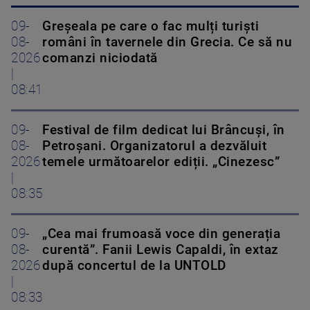
09-
Greșeala pe care o fac mulți turiști
08-
români în tavernele din Grecia. Ce să nu
2026
comanzi niciodată
|
08:41
09-
Festival de film dedicat lui Brâncuși, în
08-
Petroșani. Organizatorul a dezvăluit
2026
temele următoarelor ediții. „Cinezesc”
|
08:35
09-
„Cea mai frumoasă voce din generația
08-
curentă”. Fanii Lewis Capaldi, în extaz
2026
după concertul de la UNTOLD
|
08:33