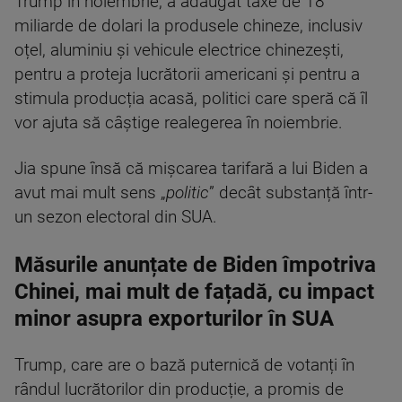
Trump în noiembrie, a adăugat taxe de 18
miliarde de dolari la produsele chineze, inclusiv
oțel, aluminiu și vehicule electrice chinezești,
pentru a proteja lucrătorii americani și pentru a
stimula producția acasă, politici care speră că îl
vor ajuta să câștige realegerea în noiembrie.
Jia spune însă că mișcarea tarifară a lui Biden a
avut mai mult sens „
politic
” decât substanță într-
un sezon electoral din SUA.
Măsurile anunțate de Biden împotriva
Chinei, mai mult de fațadă, cu impact
minor asupra exporturilor în SUA
Trump, care are o bază puternică de votanți în
rândul lucrătorilor din producție, a promis de