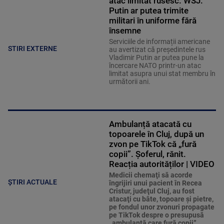
atac limitat rusesc. WSJ:
Putin ar putea trimite
militari în uniforme fără
însemne
Serviciile de informații americane
STIRI EXTERNE
au avertizat că președintele rus
Vladimir Putin ar putea pune la
încercare NATO printr-un atac
limitat asupra unui stat membru în
următorii ani.
Ambulanță atacată cu
topoarele în Cluj, după un
zvon pe TikTok că „fură
copii”. Șoferul, rănit.
Reacția autorităților | VIDEO
Medicii chemaţi să acorde
ȘTIRI ACTUALE
îngrijiri unui pacient în Recea
Cristur, judeţul Cluj, au fost
atacaţi cu bâte, topoare şi pietre,
pe fondul unor zvonuri propagate
pe TikTok despre o presupusă
„ambulanţă care fură copii”.