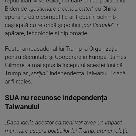
republican Mike Gallagher care critica politica lui
Biden de „
gestionare a concurenței
” cu China,
spunând că o competiție ar trebui în schimb
câștigată cu retorică și politici „
conflictuale
” în
apărare, tehnologie și diplomație.
Fostul ambasador al lui Trump la Organizația
pentru Securitate și Cooperare în Europa, James
Gilmore, a mai spus la începutul acestei luni că
Trump ar „
sprijini
” independența Taiwanului dacă
ar fi reales.
SUA nu recunosc independența
Taiwanului
„
Dacă ideile acestor oameni vor avea un impact
mai mare asupra politicilor lui Trump, atunci relația