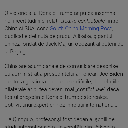
O victorie a lui Donald Trump ar putea însemna
noi incertitudini și relații „
foarte conflictuale
” între
China și SUA, scrie
South China Morning Post
,
publicație deținută de grupul Alibaba, gigantul
chinez fondat de Jack Ma, un opozant al puterii de
la Beijing.
China are acum canale de comunicare deschise
cu administrația președintelui american Joe Biden
pentru a gestiona problemele dificile, dar relațiile
bilaterale ar putea deveni mai „
conflictuale
” dacă
fostul președinte Donald Trump este reales,
potrivit unui expert chinez în relații internaționale.
Jia Qingguo, profesor și fost decan al școlii de
studii internaționale a Universității din Peking, a