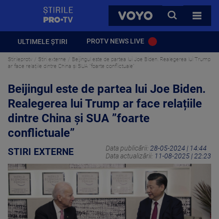
StirilePROTV
CAUTA
VOYO
TOATE 
PROTV NEWS LIVE
ULTIMELE ȘTIRI
Stirileprotv
Stiri externe
Beijingul este de partea lui Joe Biden. Realegerea lui Trump
ar face relațiile dintre China și SUA ”foarte conflictuale”
Beijingul este de partea lui Joe Biden.
Realegerea lui Trump ar face relațiile
dintre China și SUA ”foarte
conflictuale”
Data publicării:
28-05-2024 | 14:44
STIRI EXTERNE
Data actualizării:
11-08-2025 | 22:23