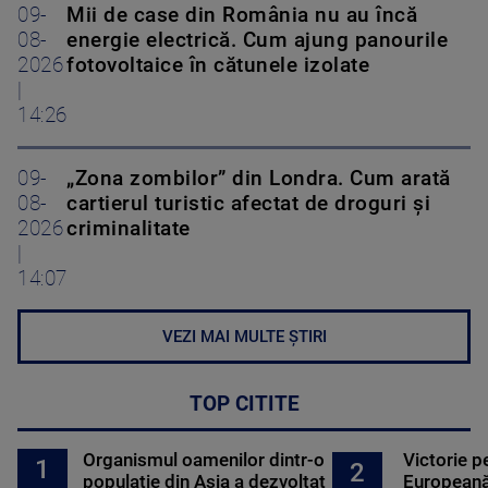
09-
Mii de case din România nu au încă
08-
energie electrică. Cum ajung panourile
2026
fotovoltaice în cătunele izolate
|
14:26
09-
„Zona zombilor” din Londra. Cum arată
08-
cartierul turistic afectat de droguri și
2026
criminalitate
|
14:07
VEZI MAI MULTE ȘTIRI
TOP CITITE
Organismul oamenilor dintr-o
Victorie p
1
2
populație din Asia a dezvoltat
Europeană