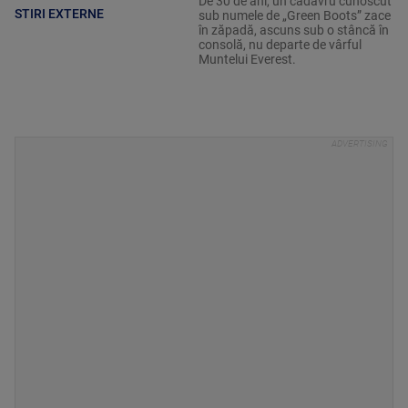
De 30 de ani, un cadavru cunoscut
STIRI EXTERNE
sub numele de „Green Boots” zace
în zăpadă, ascuns sub o stâncă în
consolă, nu departe de vârful
Muntelui Everest.