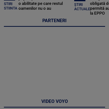
o abilitate pe care restul
obligată d
STIRI
ȘTIRI
oamenilor nu o au
permită au
STIINTA
ACTUALE
la EPPO
PARTENERI
VIDEO VOYO