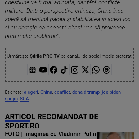
chestiune va fi mai animată, dar fără conflicte
militare. Dintr-o perspectivă chineză, China încă
speră să mențină pacea și stabilitatea în acest loc
și nu dorește ca această chestiune să provoace
prea multe probleme
”.
Urmărește
Știrile PRO TV
pe canalul de social media preferat:
Etichete:
alegeri
,
China
,
conflict
,
donald trump
,
joe biden
,
sprijin
,
SUA
,
ARTICOL RECOMANDAT DE
SPORT.RO
FOTO | Imaginea cu Vladimir Putin