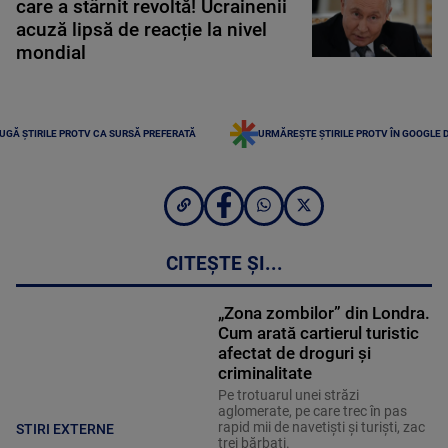
care a stârnit revoltă! Ucrainenii
acuză lipsă de reacție la nivel
mondial
UGĂ ȘTIRILE PROTV CA SURSĂ PREFERATĂ
URMĂREȘTE ȘTIRILE PROTV ÎN GOOGLE 
CITEȘTE ȘI...
„Zona zombilor” din Londra.
Cum arată cartierul turistic
afectat de droguri și
criminalitate
Pe trotuarul unei străzi
aglomerate, pe care trec în pas
rapid mii de navetiști și turiști, zac
STIRI EXTERNE
trei bărbați.