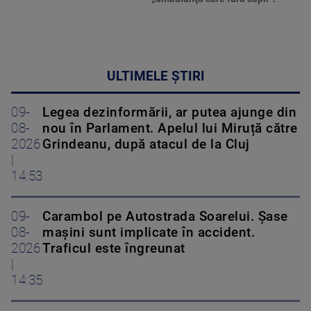
ULTIMELE ȘTIRI
09-
Legea dezinformării, ar putea ajunge din
08-
nou în Parlament. Apelul lui Miruță către
2026
Grindeanu, după atacul de la Cluj
|
14:53
09-
Carambol pe Autostrada Soarelui. Șase
08-
mașini sunt implicate în accident.
2026
Traficul este îngreunat
|
14:35