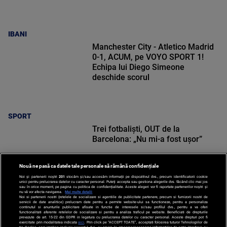
IBANI
Manchester City - Atletico Madrid
0-1, ACUM, pe VOYO SPORT 1!
Echipa lui Diego Simeone
deschide scorul
SPORT
Trei fotbaliști, OUT de la
Barcelona: „Nu mi-a fost ușor”
Nouă ne pasă ca datele tale personale să rămână confidențiale
Noi și partenerii noștri
201
stocăm și/sau accesăm informații pe dispozitivul dvs., precum identificatorii cookie
unici pentru prelucrarea datelor cu caracter personal. Puteți accepta sau gestiona alegerile dvs. făcând clic mai jos
sau în orice moment, pe pagina cu politica de confidențialitate. Aceste alegeri vor fi raportate partenerilor noștri și
nu vă vor afecta navigarea.
Mai multe detalii
SPORT
Noi si partenerii nostri (retelele de socializare si agentiile de publicitate partenere, precum si furnizorii nostri de
servicii de date analitice) prelucram date pentru a permite website-ului sa functioneze, pentru a personaliza
continutul si anunturile publicitare afisate in functie de interesele si/sau profilul dvs., pentru a va oferi
functionalitati aferente retelelor de socializare si pentru a analiza traficul pe website. Beneficiati de drepturile
prevazute de art. 15-22 din GDPR in legatura cu prelucrarea datelor cu caracter personal. Aceste drepturi pot fi
exercitate prin modalitatea indicata
aici
. Prin click pe “ACCEPT TOATE”, acceptati folosirea tuturor Tehnologiilor de