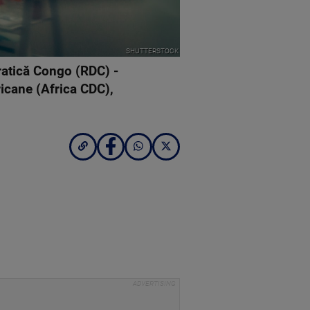
SHUTTERSTOCK
cratică Congo (RDC) -
ricane (Africa CDC),