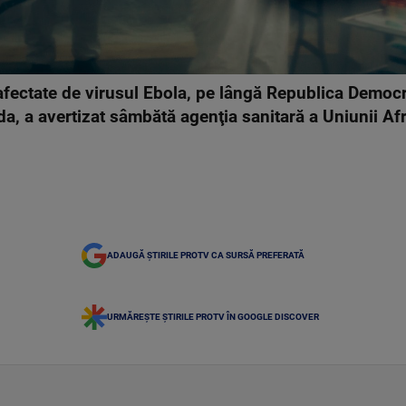
e afectate de virusul Ebola, pe lângă Republica Demo
da, a avertizat sâmbătă agenţia sanitară a Uniunii Af
ADAUGĂ ȘTIRILE PROTV CA SURSĂ PREFERATĂ
URMĂREȘTE ȘTIRILE PROTV ÎN GOOGLE DISCOVER