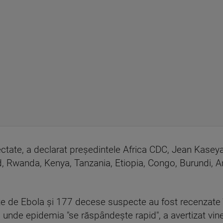
fectate, a declarat preşedintele Africa CDC, Jean Kaseya
d, Rwanda, Kenya, Tanzania, Etiopia, Congo, Burundi, A
 de Ebola şi 177 decese suspecte au fost recenzate î
, unde epidemia "se răspândeşte rapid", a avertizat vin