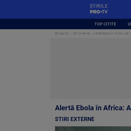
StirilePROTV
TOP CITITE
U
Stirileprotv
Stiri externe
Alertă Ebola în Africa: Alte
Alertă Ebola în Africa: A
STIRI EXTERNE