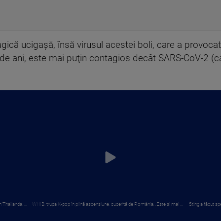
ică ucigaşă, însă virusul acestei boli, care a provoc
50 de ani, este mai puţin contagios decât SARS-CoV-2 
 Thailanda, ...
WHIB, trupa K-pop în plină ascensiune, cucerită de România: „Este și mai ...
Sting a făcut spe