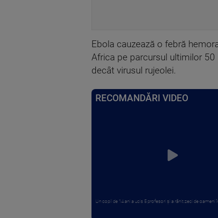
Ebola cauzează o febră hemorag
Africa pe parcursul ultimilor 
decât virusul rujeolei.
RECOMANDĂRI VIDEO
Un copil de 14 ani a ucis 5 profesori și a rănit zeci de oameni în