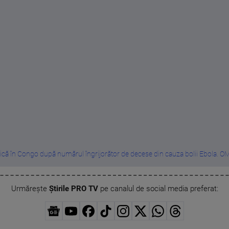
ică în Congo după numărul îngrijorător de decese din cauza bolii Ebola. OMS
Urmărește
Știrile PRO TV
pe canalul de social media preferat: