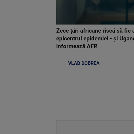
Zece ţări africane riscă să fi
epicentrul epidemiei - şi Ugan
informează AFP.
VLAD DOBREA