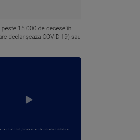
at peste 15.000 de decese în
(care declanşează COVID-19) sau
ctacol la Untold, în fața a zeci de mii de fani. Artistul a ...