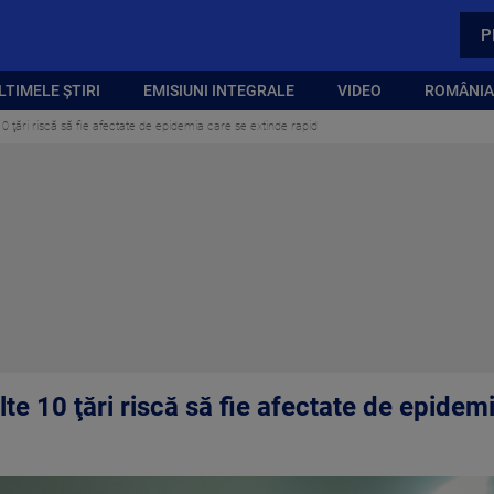
P
LTIMELE ȘTIRI
EMISIUNI INTEGRALE
VIDEO
ROMÂNIA,
 10 ţări riscă să fie afectate de epidemia care se extinde rapid
lte 10 ţări riscă să fie afectate de epidem