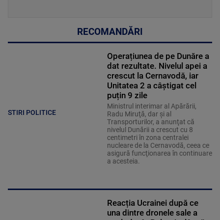
RECOMANDĂRI
Operațiunea de pe Dunăre a
dat rezultate. Nivelul apei a
crescut la Cernavodă, iar
Unitatea 2 a câștigat cel
puțin 9 zile
Ministrul interimar al Apărării,
STIRI POLITICE
Radu Miruţă, dar şi al
Transporturilor, a anunţat că
nivelul Dunării a crescut cu 8
centimetri în zona centralei
nucleare de la Cernavodă, ceea ce
asigură funcţionarea în continuare
a acesteia.
Reacția Ucrainei după ce
una dintre dronele sale a