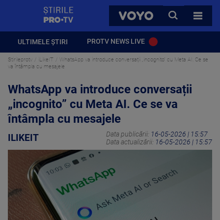
StirilePROTV
CAUTA
VOYO
TOATE 
PROTV NEWS LIVE
ULTIMELE ȘTIRI
Stirileprotv
iLikeIT
WhatsApp va introduce conversații „incognito” cu Meta AI. Ce se
va întâmpla cu mesajele
WhatsApp va introduce conversații
„incognito” cu Meta AI. Ce se va
întâmpla cu mesajele
Data publicării:
16-05-2026 | 15:57
ILIKEIT
Data actualizării:
16-05-2026 | 15:57