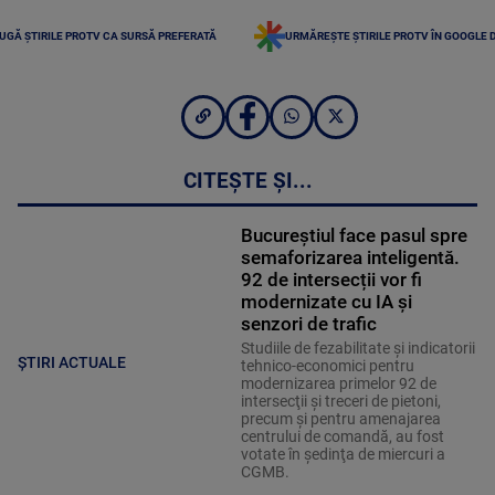
UGĂ ȘTIRILE PROTV CA SURSĂ PREFERATĂ
URMĂREȘTE ȘTIRILE PROTV ÎN GOOGLE 
CITEȘTE ȘI...
Bucureștiul face pasul spre
semaforizarea inteligentă.
92 de intersecții vor fi
modernizate cu IA și
senzori de trafic
Studiile de fezabilitate şi indicatorii
ȘTIRI ACTUALE
tehnico-economici pentru
modernizarea primelor 92 de
intersecţii şi treceri de pietoni,
precum şi pentru amenajarea
centrului de comandă, au fost
votate în şedinţa de miercuri a
CGMB.