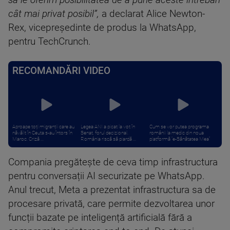
să le oferim posibilitatea de a pune aceste întrebări
cât mai privat posibil”,
a declarat Alice Newton-
Rex, vicepreședinte de produs la WhatsApp,
pentru TechCrunch.
RECOMANDĂRI VIDEO
Aproape toți migranții care au
Legea ANI a picat la vot în
Cum se vor putea programa
năvălit în Ceuta s-au întors în
Senat, forul decizional.
românii la medic din noua
Maroc. Criză ...
România riscă să piardă ...
platformă ”e-Sănătatea Mea”
Compania pregătește de ceva timp infrastructura
pentru conversații AI securizate pe WhatsApp.
Anul trecut, Meta a prezentat infrastructura sa de
procesare privată, care permite dezvoltarea unor
funcții bazate pe inteligență artificială fără a