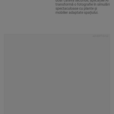
doar câteva secunde, aplicațiile AI
transformă o fotografie în simulări
spectaculoase cu plante și
mobilier adaptate spațiului.