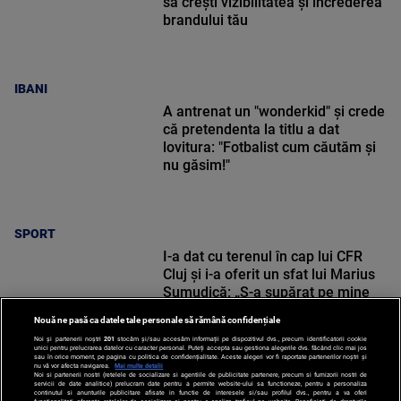
să crești vizibilitatea și încrederea
brandului tău
IBANI
A antrenat un "wonderkid" și crede
că pretendenta la titlu a dat
lovitura: "Fotbalist cum căutăm și
nu găsim!"
SPORT
I-a dat cu terenul în cap lui CFR
Cluj și i-a oferit un sfat lui Marius
Șumudică: „S-a supărat pe mine
când i-am zis”
Nouă ne pasă ca datele tale personale să rămână confidențiale
Noi și partenerii noștri
201
stocăm și/sau accesăm informații pe dispozitivul dvs., precum identificatorii cookie
unici pentru prelucrarea datelor cu caracter personal. Puteți accepta sau gestiona alegerile dvs. făcând clic mai jos
sau în orice moment, pe pagina cu politica de confidențialitate. Aceste alegeri vor fi raportate partenerilor noștri și
nu vă vor afecta navigarea.
Mai multe detalii
Noi si partenerii nostri (retelele de socializare si agentiile de publicitate partenere, precum si furnizorii nostri de
SPORT
servicii de date analitice) prelucram date pentru a permite website-ului sa functioneze, pentru a personaliza
continutul si anunturile publicitare afisate in functie de interesele si/sau profilul dvs., pentru a va oferi