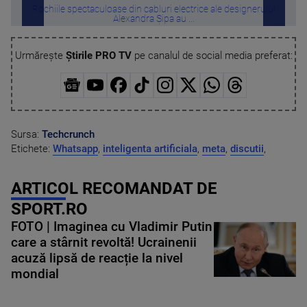
Rochiile spectaculoase din cabluri electrice ale designerului
Ap
Alexandra Șipa au ...
Urmărește
Știrile PRO TV
pe canalul de social media preferat:
Sursa:
Techcrunch
Etichete:
Whatsapp
,
inteligenta artificiala
,
meta
,
discutii
,
ARTICOL RECOMANDAT DE
SPORT.RO
FOTO | Imaginea cu Vladimir Putin
care a stârnit revoltă! Ucrainenii
acuză lipsă de reacție la nivel
mondial