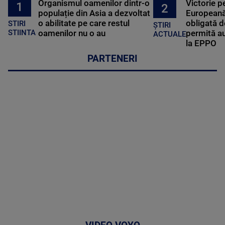
Organismul oamenilor dintr-o
Victorie p
1
2
populație din Asia a dezvoltat
Europeană
o abilitate pe care restul
obligată d
STIRI
ȘTIRI
oamenilor nu o au
permită au
STIINTA
ACTUALE
la EPPO
PARTENERI