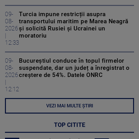
09-
Turcia impune restricții asupra
08-
transportului maritim pe Marea Neagră
2026
și solicită Rusiei și Ucrainei un
|
moratoriu
12:33
09-
Bucureștiul conduce în topul firmelor
08-
suspendate, dar un județ a înregistrat o
2026
creștere de 54%. Datele ONRC
|
12:12
VEZI MAI MULTE ȘTIRI
TOP CITITE