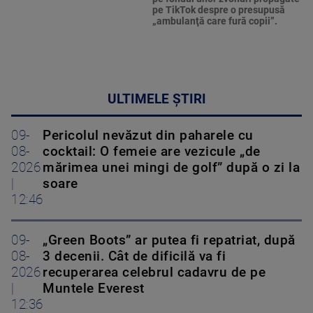
pe TikTok despre o presupusă
„ambulanţă care fură copii”.
ULTIMELE ȘTIRI
09-
Pericolul nevăzut din paharele cu
08-
cocktail: O femeie are vezicule „de
2026
mărimea unei mingi de golf” după o zi la
|
soare
12:46
09-
„Green Boots” ar putea fi repatriat, după
08-
3 decenii. Cât de dificilă va fi
2026
recuperarea celebrul cadavru de pe
|
Muntele Everest
12:36