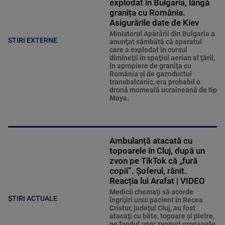
explodat în Bulgaria, lângă
granița cu România.
Asigurările date de Kiev
Ministerul Apărării din Bulgaria a
STIRI EXTERNE
anunţat sâmbătă că aparatul
care a explodat în cursul
dimineţii în spaţiul aerian al ţării,
în apropiere de graniţa cu
România şi de gazoductul
transbalcanic, era probabil o
dronă momeală ucraineană de tip
Maya.
Ambulanță atacată cu
topoarele în Cluj, după un
zvon pe TikTok că „fură
copii”. Șoferul, rănit.
Reacția lui Arafat | VIDEO
Medicii chemaţi să acorde
ȘTIRI ACTUALE
îngrijiri unui pacient în Recea
Cristur, judeţul Cluj, au fost
atacaţi cu bâte, topoare şi pietre,
pe fondul unor zvonuri propagate