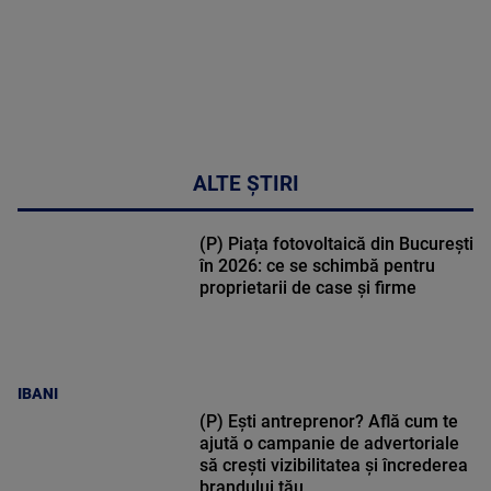
ALTE ȘTIRI
(P) Piața fotovoltaică din București
în 2026: ce se schimbă pentru
proprietarii de case și firme
IBANI
(P) Ești antreprenor? Află cum te
ajută o campanie de advertoriale
să crești vizibilitatea și încrederea
brandului tău