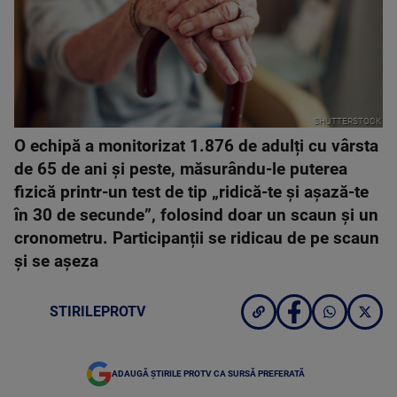
SHUTTERSTOCK
O echipă a monitorizat 1.876 de adulți cu vârsta
de 65 de ani și peste, măsurându-le puterea
fizică printr-un test de tip „ridică-te și așază-te
în 30 de secunde”, folosind doar un scaun și un
cronometru. Participanții se ridicau de pe scaun
și se așeza
STIRILEPROTV
ADAUGĂ ȘTIRILE PROTV CA SURSĂ PREFERATĂ