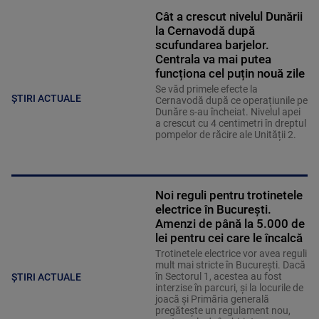
Cât a crescut nivelul Dunării
la Cernavodă după
scufundarea barjelor.
Centrala va mai putea
funcționa cel puțin nouă zile
Se văd primele efecte la
ȘTIRI ACTUALE
Cernavodă după ce operațiunile pe
Dunăre s-au încheiat. Nivelul apei
a crescut cu 4 centimetri în dreptul
pompelor de răcire ale Unității 2.
Noi reguli pentru trotinetele
electrice în București.
Amenzi de până la 5.000 de
lei pentru cei care le încalcă
Trotinetele electrice vor avea reguli
mult mai stricte în București. Dacă
în Sectorul 1, acestea au fost
ȘTIRI ACTUALE
interzise în parcuri, și la locurile de
joacă și Primăria generală
pregătește un regulament nou,