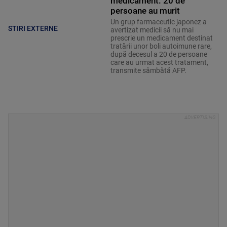
medicament. 20 de
persoane au murit
Un grup farmaceutic japonez a
STIRI EXTERNE
avertizat medicii să nu mai
prescrie un medicament destinat
tratării unor boli autoimune rare,
după decesul a 20 de persoane
care au urmat acest tratament,
transmite sâmbătă AFP.