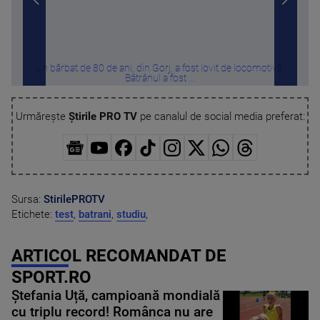
Un bărbat de 80 de ani, din Gorj, a fost lovit de locomotivă.
Expli
Bâtrânul a fost ...
Urmărește
Știrile PRO TV
pe canalul de social media preferat:
Sursa:
StirilePROTV
Etichete:
test
,
batrani
,
studiu
,
ARTICOL RECOMANDAT DE
SPORT.RO
Ștefania Uță, campioană mondială
cu triplu record! Românca nu are