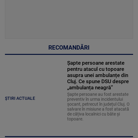
RECOMANDĂRI
Șapte persoane arestate
pentru atacul cu topoare
asupra unei ambulanțe din
Cluj. Ce spune DSU despre
„ambulanța neagră”
Șapte persoane au fost arestate
ȘTIRI ACTUALE
preventiv în urma incidentului
șocant, petrecut în județul Cluj. O
salvare în misiune a fost atacată
de câțiva localnici cu bâte și
topoare.