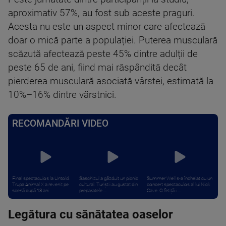
aproximativ 57%, au fost sub aceste praguri.
Acesta nu este un aspect minor care afectează
doar o mică parte a populației. Puterea musculară
scăzută afectează peste 45% dintre adulții de
peste 65 de ani, fiind mai răspândită decât
pierderea musculară asociată vârstei, estimată la
10%–16% dintre vârstnici.
RECOMANDĂRI VIDEO
Final spectaculos la Untold.
Saschizul a găzduit un picnic
Summer Well s-a încheiat cu un
Trupa Animal X a revenit pe
cultural. Turiștii au gustat din
concert spectaculos al lui Nick
scenă după 13 ani
preparatele ...
Cave. O fetiță i ...
Legătura cu sănătatea oaselor