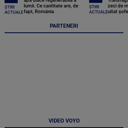
lumii. Ce cantitate are, de
zeci de m
ȘTIRI
ȘTIRI
fapt, România
uitat șof
ACTUALE
ACTUALE
PARTENERI
VIDEO VOYO