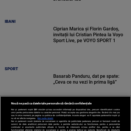
IBANI
Ciprian Marica și Florin Gardoș,
invitații lui Cristian Pintea la Voyo
Sport Live, pe VOYO SPORT 1
SPORT
Basarab Panduru, dat pe spate:
„Ceva ce nu vezi în prima ligă”
Nouă ne pasă ca datele tale personale să rămână confidențiale
Noi și partenerii noștri
201
stocăm și/sau accesăm informații pe dispozitivul dvs., precum identificatorii cookie
unici pentru prelucrarea datelor cu caracter personal. Puteți accepta sau gestiona alegerile dvs. făcând clic mai jos
SPORT
sau în orice moment, pe pagina cu politica de confidențialitate. Aceste alegeri vor fi raportate partenerilor noștri și
nu vă vor afecta navigarea.
Mai multe detalii
Noi si partenerii nostri (retelele de socializare si agentiile de publicitate partenere, precum si furnizorii nostri de
servicii de date analitice) prelucram date pentru a permite website-ului sa functioneze, pentru a personaliza
continutul si anunturile publicitare afisate in functie de interesele si/sau profilul dvs., pentru a va oferi
functionalitati aferente retelelor de socializare si pentru a analiza traficul pe website. Beneficiati de drepturile