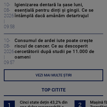
10-
Igienizarea dentară la șase luni,
08-
esențială pentru dinți și gingii. Ce se
2026
întâmplă dacă amânăm detartrajul
|
09:58
10-
Consumul de ardei iute poate crește
08-
riscul de cancer. Ce au descoperit
2026
cercetătorii după studii pe 11.000 de
|
oameni
09:57
VEZI MAI MULTE ȘTIRI
TOP CITITE
Cinci state dețin 43,2% din
Mașină f
2
1
apa dulce regenerabilă a
Transfăgă