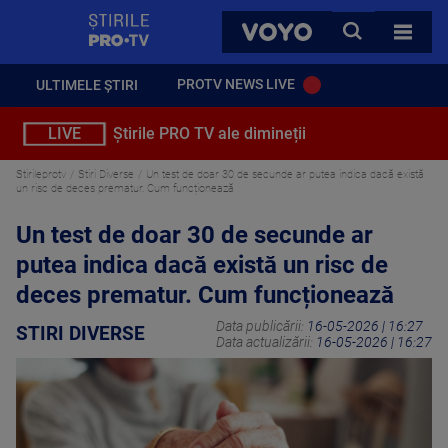
StirilePROTV
CAUTA
VOYO
TOATE 
PROTV NEWS LIVE
ULTIMELE ȘTIRI
LIVE
Știrile PRO TV ale dimineții
Stirileprotv
Stiri Diverse
Un test de doar 30 de secunde ar putea indica dacă există
un risc de deces prematur. Cum funcționează
Un test de doar 30 de secunde ar
putea indica dacă există un risc de
deces prematur. Cum funcționează
Data publicării:
16-05-2026 | 16:27
STIRI DIVERSE
Data actualizării:
16-05-2026 | 16:27