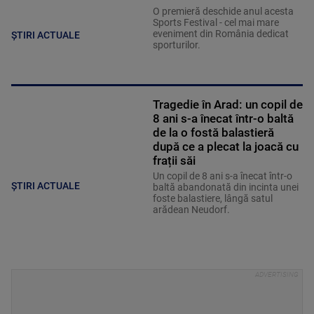
O premieră deschide anul acesta
Sports Festival - cel mai mare
eveniment din România dedicat
ȘTIRI ACTUALE
sporturilor.
Tragedie în Arad: un copil de
8 ani s-a înecat într-o baltă
de la o fostă balastieră
după ce a plecat la joacă cu
frații săi
Un copil de 8 ani s-a înecat într-o
ȘTIRI ACTUALE
baltă abandonată din incinta unei
foste balastiere, lângă satul
arădean Neudorf.