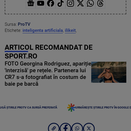
Sursa:
ProTV
Etichete:
inteligenta artificiala
,
ilikeit
,
ARTICOL RECOMANDAT DE
SPORT.RO
FOTO Georgina Rodriguez, apariție
'interzisă' pe rețele. Partenera lui
CR7 s-a fotografiat în costum de
baie pe barcă
UGĂ ȘTIRILE PROTV CA SURSĂ PREFERATĂ
URMĂREȘTE ȘTIRILE PROTV ÎN GOOGLE 