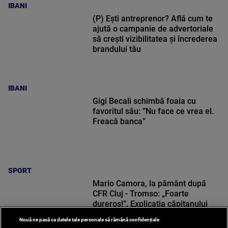
IBANI
(P) Ești antreprenor? Află cum te
ajută o campanie de advertoriale
să crești vizibilitatea și încrederea
brandului tău
IBANI
Gigi Becali schimbă foaia cu
favoritul său: ”Nu face ce vrea el.
Freacă banca”
SPORT
Mario Camora, la pământ după
CFR Cluj - Tromso: „Foarte
dureros!”. Explicația căpitanului
Nouă ne pasă ca datele tale personale să rămână confidențiale