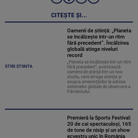
CITEȘTE ȘI...
Oamenii de știință: „Planeta
se încălzește într-un ritm
fără precedent”. Încălzirea
globală atinge niveluri
record
„Planeta se încălzeşte într-un ritm
STIRI STIINTA
fără precedent”, avertizează
oamenii de ştiinţă într-un nou
studiu, care atrage atenţia şi
asupra ameninţărilor la adresa
sistemelor globale de observare a
Pământului.
Premieră la Sports Festival:
20 de cai spectaculoși, 165
de tone de nisip și un show
ecvestru unic în România