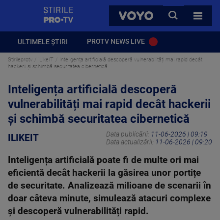
StirilePROTV
CAUTA
VOYO
TOATE 
PROTV NEWS LIVE
ULTIMELE ȘTIRI
Stirileprotv
iLikeIT
Inteligența artificială descoperă vulnerabilități mai rapid decât
hackerii și schimbă securitatea cibernetică
Inteligența artificială descoperă
vulnerabilități mai rapid decât hackerii
și schimbă securitatea cibernetică
Data publicării:
11-06-2026 | 09:19
ILIKEIT
Data actualizării:
11-06-2026 | 09:20
Inteligența artificială poate fi de multe ori mai
eficientă decât hackerii la găsirea unor portițe
de securitate. Analizează milioane de scenarii în
doar câteva minute, simulează atacuri complexe
și descoperă vulnerabilități rapid.