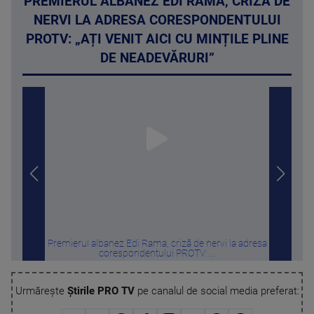
PREMIERUL ALBANEZ EDI RAMA, CRIZĂ DE
NERVI LA ADRESA CORESPONDENTULUI
PROTV: „AȚI VENIT AICI CU MINȚILE PLINE
DE NEADEVĂRURI”
Premierul albanez Edi Rama, criză de nervi la adresa
Ap
corespondentului PROTV: ...
Urmărește
Știrile PRO TV
pe canalul de social media preferat: