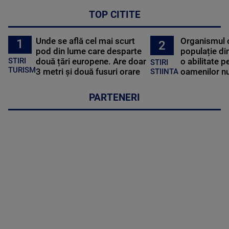
TOP CITITE
Unde se află cel mai scurt
Organismul 
1
2
pod din lume care desparte
populație di
STIRI
două țări europene. Are doar
o abilitate p
STIRI
TURISM
3 metri și două fusuri orare
oamenilor nu
STIINTA
PARTENERI