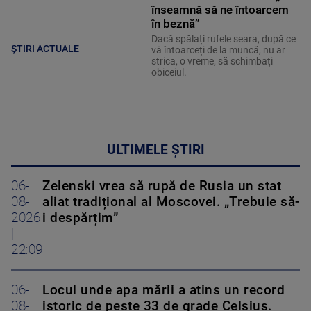
înseamnă să ne întoarcem
în beznă”
Dacă spălați rufele seara, după ce
ȘTIRI ACTUALE
vă întoarceți de la muncă, nu ar
strica, o vreme, să schimbați
obiceiul.
ULTIMELE ȘTIRI
06-
Zelenski vrea să rupă de Rusia un stat
08-
aliat tradițional al Moscovei. „Trebuie să-
2026
i despărțim”
|
22:09
06-
Locul unde apa mării a atins un record
08-
istoric de peste 33 de grade Celsius.