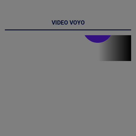
VIDEO VOYO
Stirile PRO TV
Stirile PRO
TV # 19.00 -
06 August
2026
MAI