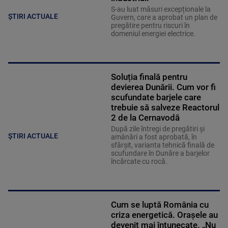
S-au luat măsuri excepționale la
ȘTIRI ACTUALE
Guvern, care a aprobat un plan de
pregătire pentru riscuri în
domeniul energiei electrice.
Soluția finală pentru
devierea Dunării. Cum vor fi
scufundate barjele care
trebuie să salveze Reactorul
2 de la Cernavodă
După zile întregi de pregătiri și
ȘTIRI ACTUALE
amânări a fost aprobată, în
sfârșit, varianta tehnică finală de
scufundare în Dunăre a barjelor
încărcate cu rocă.
Cum se luptă România cu
criza energetică. Orașele au
devenit mai întunecate. „Nu