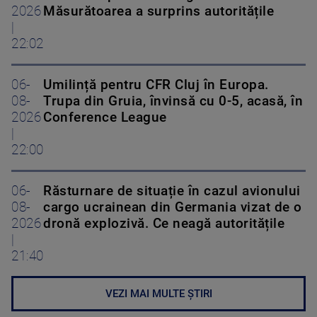
2026
Măsurătoarea a surprins autoritățile
|
22:02
06-
Umilință pentru CFR Cluj în Europa.
08-
Trupa din Gruia, învinsă cu 0-5, acasă, în
2026
Conference League
|
22:00
06-
Răsturnare de situație în cazul avionului
08-
cargo ucrainean din Germania vizat de o
2026
dronă explozivă. Ce neagă autoritățile
|
21:40
VEZI MAI MULTE ȘTIRI