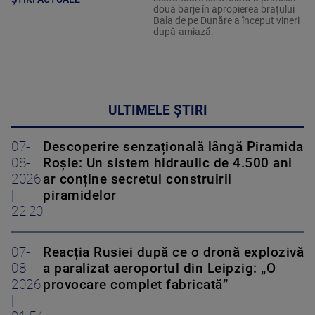
două barje în apropierea brațului
Bala de pe Dunăre a început vineri
după-amiază.
ULTIMELE ȘTIRI
07-
Descoperire senzațională lângă Piramida
08-
Roșie: Un sistem hidraulic de 4.500 ani
2026
ar conține secretul construirii
|
piramidelor
22:20
07-
Reacția Rusiei după ce o dronă explozivă
08-
a paralizat aeroportul din Leipzig: „O
2026
provocare complet fabricată”
|