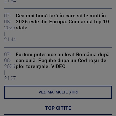
21:54
07-
Cea mai bună țară în care să te muți în
08-
2026 este din Europa. Cum arată top 10
2026
state
|
21:44
07-
Furtuni puternice au lovit România după
08-
caniculă. Pagube după un Cod roşu de
2026
ploi torenţiale. VIDEO
|
21:27
VEZI MAI MULTE ȘTIRI
TOP CITITE