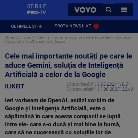
StirilePROTV
CAUTA
VOYO
TOATE 
PROTV NEWS LIVE
ULTIMELE ȘTIRI
Stirileprotv
iLikeIT
Cele mai importante noutăți pe care le aduce Gemini, soluția de
Inteligență Artificială a celor de la Google
Cele mai importante noutăți pe care le
aduce Gemini, soluția de Inteligență
Artificială a celor de la Google
Data publicării:
15-05-2024 | 10:51
ILIKEIT
Data actualizării:
11-08-2025 | 22:43
Ieri vorbeam de OpenAI, astăzi vorbim de
Google și Inteligența Artificială, este o
săpătmână în care aceste companii se luptă
între ele- care s-o ducă și mai bine la bursă,
care să ne cucerească cu soluțiile lor de