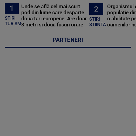
Unde se află cel mai scurt
Organismul 
1
2
pod din lume care desparte
populație di
STIRI
două țări europene. Are doar
o abilitate p
STIRI
TURISM
3 metri și două fusuri orare
oamenilor nu
STIINTA
PARTENERI