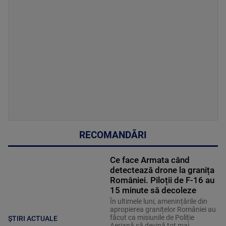
RECOMANDĂRI
Ce face Armata când
detectează drone la granița
României. Piloții de F-16 au
15 minute să decoleze
În ultimele luni, amenințările din
apropierea granițelor României au
făcut ca misiunile de Poliție
ȘTIRI ACTUALE
Aeriană să devină tot mai