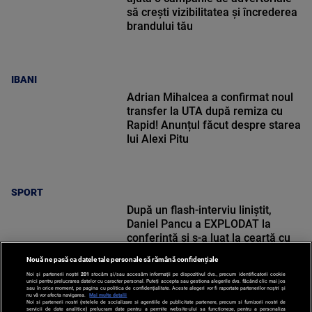
să crești vizibilitatea și încrederea
brandului tău
IBANI
Adrian Mihalcea a confirmat noul
transfer la UTA după remiza cu
Rapid! Anunțul făcut despre starea
lui Alexi Pitu
SPORT
După un flash-interviu liniștit,
Daniel Pancu a EXPLODAT la
conferință și s-a luat la ceartă cu
oamenii în sală: ”Gata, nu mai
Nouă ne pasă ca datele tale personale să rămână confidențiale
strigați”
Noi și partenerii noștri
201
stocăm și/sau accesăm informații pe dispozitivul dvs., precum identificatorii cookie
unici pentru prelucrarea datelor cu caracter personal. Puteți accepta sau gestiona alegerile dvs. făcând clic mai jos
sau în orice moment, pe pagina cu politica de confidențialitate. Aceste alegeri vor fi raportate partenerilor noștri și
nu vă vor afecta navigarea.
Mai multe detalii
Noi si partenerii nostri (retelele de socializare si agentiile de publicitate partenere, precum si furnizorii nostri de
SPORT
servicii de date analitice) prelucram date pentru a permite website-ului sa functioneze, pentru a personaliza