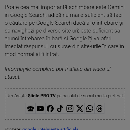
Poate cea mai importantă schimbare este Gemini
în Google Search, adică nu mai e suficient să faci
o căutare pe Google Search dacă ai o întrebare și
să navighezi pe diverse site-uri; este suficient să
arunci întrebarea în bară și Google îți va oferi
imediat răspunsul, cu surse din site-urile în care în
mod normal ai fi intrat.
Informațiile complete pot fi aflate din video-ul
atașat.
Urmărește
Știrile PRO TV
pe canalul de social media preferat:
Etichete:
google
,
inteligenta artificiala
,