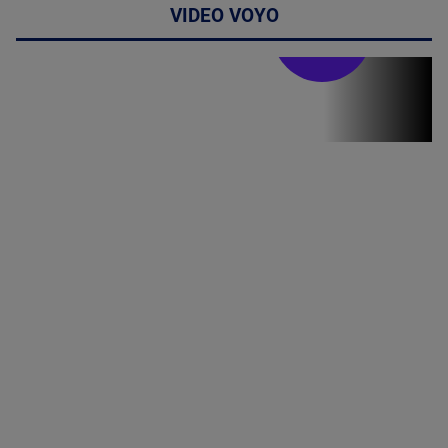
VIDEO VOYO
Stirile PRO TV
Stirile PRO
TV # 19.00 -
07 August
2026
MAI
MULTE
DETALII