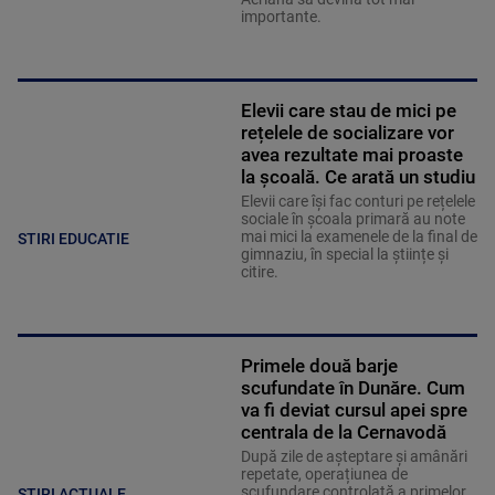
importante.
Elevii care stau de mici pe
rețelele de socializare vor
avea rezultate mai proaste
la școală. Ce arată un studiu
Elevii care îşi fac conturi pe rețelele
sociale în școala primară au note
mai mici la examenele de la final de
STIRI EDUCATIE
gimnaziu, în special la științe și
citire.
Primele două barje
scufundate în Dunăre. Cum
va fi deviat cursul apei spre
centrala de la Cernavodă
După zile de așteptare și amânări
repetate, operațiunea de
scufundare controlată a primelor
ȘTIRI ACTUALE