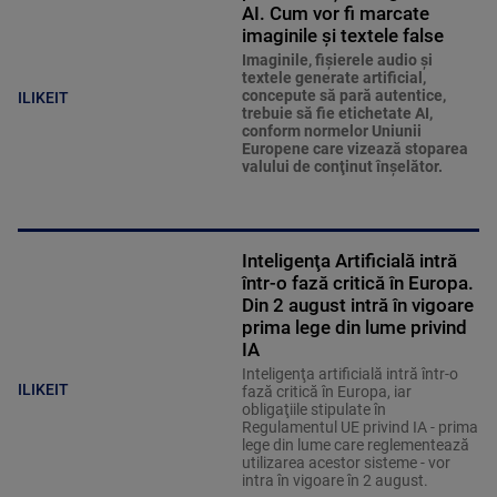
AI. Cum vor fi marcate
imaginile și textele false
Imaginile, fişierele audio şi
textele generate artificial,
concepute să pară autentice,
ILIKEIT
trebuie să fie etichetate AI,
conform normelor Uniunii
Europene care vizează stoparea
valului de conţinut înşelător.
Inteligenţa Artificială intră
într-o fază critică în Europa.
Din 2 august intră în vigoare
prima lege din lume privind
IA
Inteligenţa artificială intră într-o
ILIKEIT
fază critică în Europa, iar
obligaţiile stipulate în
Regulamentul UE privind IA - prima
lege din lume care reglementează
utilizarea acestor sisteme - vor
intra în vigoare în 2 august.