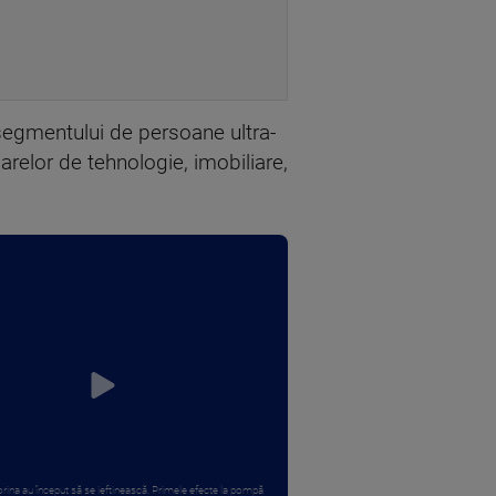
segmentului de persoane ultra-
relor de tehnologie, imobiliare,
rina au început să se ieftinească. Primele efecte la pompă