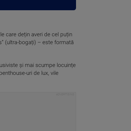
le care dețin averi de cel puțin
ls” (ultra-bogați) – este formată
clusiviste și mai scumpe locuințe
enthouse-uri de lux, vile