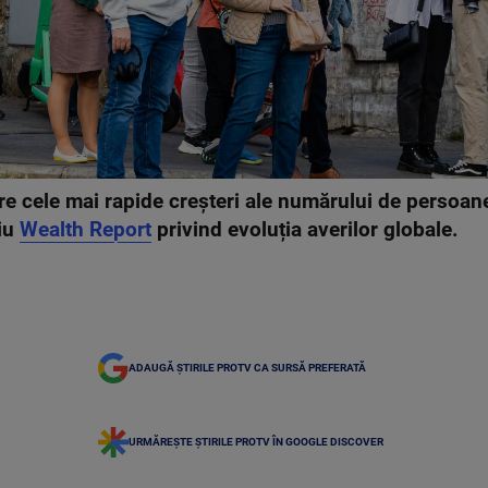
re cele mai rapide creșteri ale numărului de persoan
diu
Wealth Report
privind evoluția averilor globale.
ADAUGĂ ȘTIRILE PROTV CA SURSĂ PREFERATĂ
URMĂREȘTE ȘTIRILE PROTV ÎN GOOGLE DISCOVER