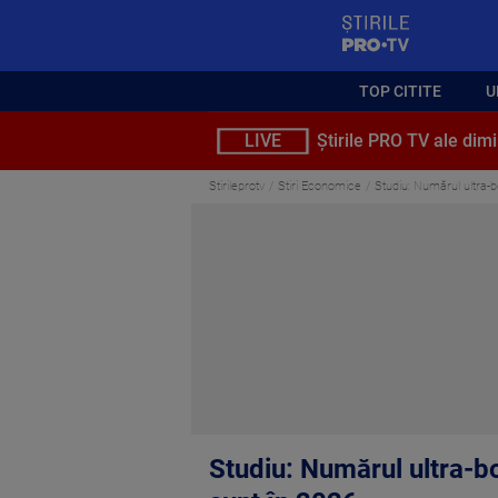
StirilePROTV
TOP CITITE
U
LIVE
Știrile PRO TV ale dimi
Stirileprotv
Stiri Economice
Studiu: Numărul ultra-b
Studiu: Numărul ultra-bo