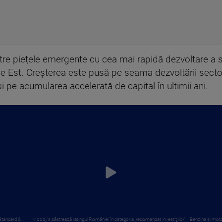
tre piețele emergente cu cea mai rapidă dezvoltare a 
e Est. Creșterea este pusă pe seama dezvoltării sectoa
 și pe acumularea accelerată de capital în ultimii ani.
tandard & ...
Moody’s păstrează ratingul României în categoria „recomandat investiţiilor”,
Benzina și moto