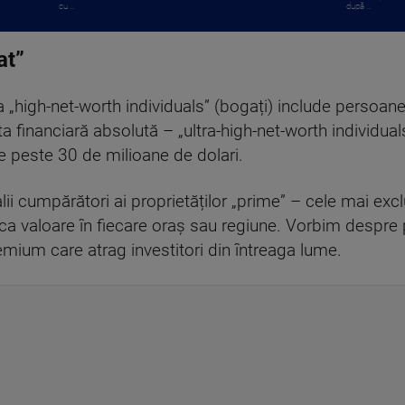
cu ...
după ...
at”
a „high-net-worth individuals” (bogați) include persoane
ita financiară absolută – „ultra-high-net-worth individua
de peste 30 de milioane de dolari.
alii cumpărători ai proprietăților „prime” – cele mai ex
ca valoare în fiecare oraș sau regiune. Vorbim despre p
emium care atrag investitori din întreaga lume.