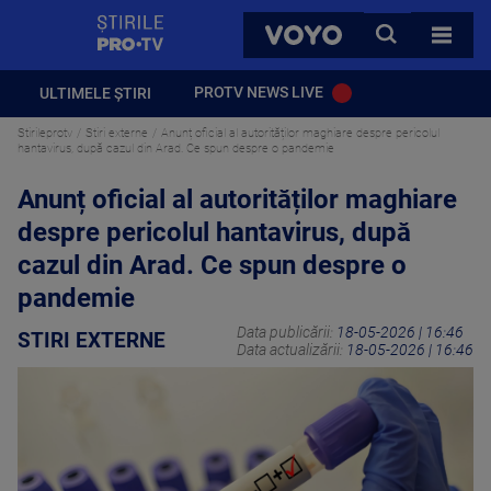
StirilePROTV
CAUTA
VOYO
TOATE 
PROTV NEWS LIVE
ULTIMELE ȘTIRI
Stirileprotv
Stiri externe
Anunț oficial al autorităților maghiare despre pericolul
hantavirus, după cazul din Arad. Ce spun despre o pandemie
Anunț oficial al autorităților maghiare
despre pericolul hantavirus, după
cazul din Arad. Ce spun despre o
pandemie
Data publicării:
18-05-2026 | 16:46
STIRI EXTERNE
Data actualizării:
18-05-2026 | 16:46