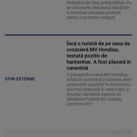
Psihiatrie din Ștei, județul Bihor. Pe
de altă parte, Ministerul Sănătății
a amendat unitatea sanitară
pentru mai multe nereguli.
Încă o turistă de pe nava de
croazieră MV Hondius,
testată pozitiv de
hantavirus. A fost plasată în
carantină
O pasageră a navei MV Hondius,
STIRI EXTERNE
aflată în carantină în Canada, este
„prezumtiv pozitivă” la hantavirus
şi a fost internată în vestul ţării, a
anunţat sâmbătă Agenţia de
Sănătate Publică din Canada,
conform AFP.