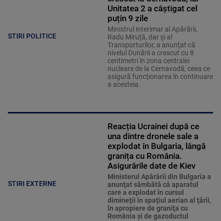
Unitatea 2 a câștigat cel
puțin 9 zile
Ministrul interimar al Apărării,
STIRI POLITICE
Radu Miruţă, dar şi al
Transporturilor, a anunţat că
nivelul Dunării a crescut cu 8
centimetri în zona centralei
nucleare de la Cernavodă, ceea ce
asigură funcţionarea în continuare
a acesteia.
Reacția Ucrainei după ce
una dintre dronele sale a
explodat în Bulgaria, lângă
granița cu România.
Asigurările date de Kiev
Ministerul Apărării din Bulgaria a
STIRI EXTERNE
anunţat sâmbătă că aparatul
care a explodat în cursul
dimineţii în spaţiul aerian al ţării,
în apropiere de graniţa cu
România şi de gazoductul