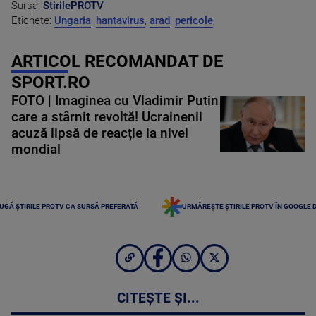
Sursa:
StirilePROTV
Etichete:
Ungaria
,
hantavirus
,
arad
,
pericole
,
ARTICOL RECOMANDAT DE
SPORT.RO
FOTO | Imaginea cu Vladimir Putin
care a stârnit revoltă! Ucrainenii
acuză lipsă de reacție la nivel
mondial
UGĂ ȘTIRILE PROTV CA SURSĂ PREFERATĂ
URMĂREȘTE ȘTIRILE PROTV ÎN GOOGLE 
CITEȘTE ȘI...