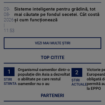
09-
Sisteme inteligente pentru grădină, tot
08-
mai căutate pe fondul secetei. Cât costă
2026
și cum funcționează
|
11:53
VEZI MAI MULTE ȘTIRI
TOP CITITE
Organismul oamenilor dintr-o
Victorie p
1
2
populație din Asia a dezvoltat
Europeană
o abilitate pe care restul
obligată d
STIRI
ȘTIRI
oamenilor nu o au
permită au
STIINTA
ACTUALE
la EPPO
PARTENERI