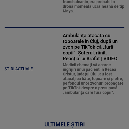
transbalcanic, era probabil o
dronă momeală ucraineană de tip
Maya.
Ambulanță atacată cu
topoarele în Cluj, după un
zvon pe TikTok că „fură
copii”. Șoferul, rănit.
Reacția lui Arafat | VIDEO
Medicii chemaţi să acorde
ȘTIRI ACTUALE
îngrijiri unui pacient în Recea
Cristur, judeţul Cluj, au fost
atacaţi cu bâte, topoare şi pietre,
pe fondul unor zvonuri propagate
pe TikTok despre o presupusă
„ambulanţă care fură copii”.
ULTIMELE ȘTIRI