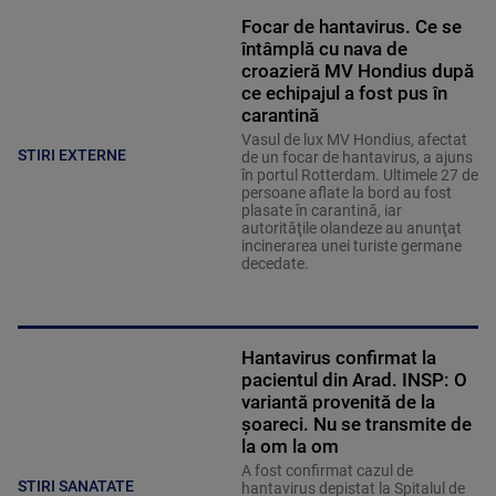
Focar de hantavirus. Ce se
întâmplă cu nava de
croazieră MV Hondius după
ce echipajul a fost pus în
carantină
Vasul de lux MV Hondius, afectat
STIRI EXTERNE
de un focar de hantavirus, a ajuns
în portul Rotterdam. Ultimele 27 de
persoane aflate la bord au fost
plasate în carantină, iar
autorităţile olandeze au anunţat
incinerarea unei turiste germane
decedate.
Hantavirus confirmat la
pacientul din Arad. INSP: O
variantă provenită de la
șoareci. Nu se transmite de
la om la om
A fost confirmat cazul de
STIRI SANATATE
hantavirus depistat la Spitalul de