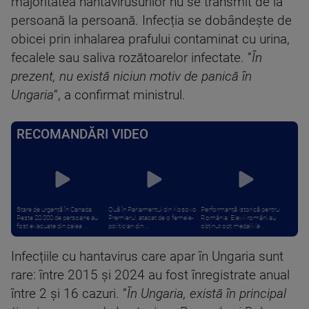
majoritatea hantavirusurilor nu se transmit de la
persoană la persoană. Infecția se dobândește de
obicei prin inhalarea prafului contaminat cu urina,
fecalele sau saliva rozătoarelor infectate. ”
În
prezent, nu există niciun motiv de panică în
Ungaria
”, a confirmat ministrul.
RECOMANDĂRI VIDEO
Stare de urgență în Canada.
Ouă în Parlamentul din Kosovo.
Performanță istorică pentru
Peste 20.000 de persoane au
Premierul, atacat de o femeie-
România. Elevii români au
fost evacuate din calea ...
politician din ...
obținut opt medalii la ...
Infecțiile cu hantavirus care apar în Ungaria sunt
rare: între 2015 și 2024 au fost înregistrate anual
între 2 și 16 cazuri. ”
În Ungaria, există în principal