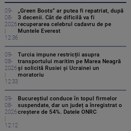
09-
„Green Boots” ar putea fi repatriat, după
08-
3 decenii. Cât de dificilă va fi
2026
recuperarea celebrul cadavru de pe
|
Muntele Everest
12:36
09-
Turcia impune restricții asupra
08-
transportului maritim pe Marea Neagră
2026
și solicită Rusiei și Ucrainei un
|
moratoriu
12:33
09-
Bucureștiul conduce în topul firmelor
08-
suspendate, dar un județ a înregistrat o
2026
creștere de 54%. Datele ONRC
|
12:12