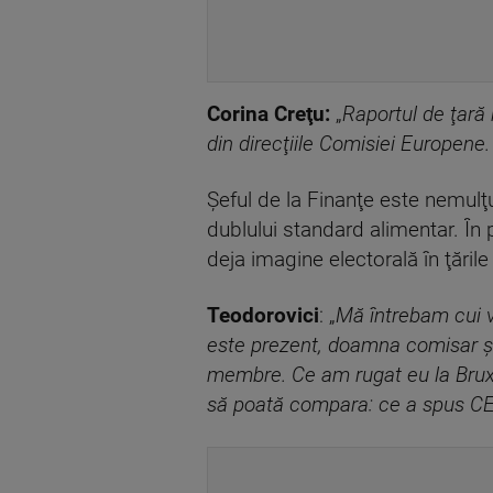
Corina Creţu:
„
Raportul de ţară 
din direcţiile Comisiei Europene.
Şeful de la Finanţe este nemulţ
dublului standard alimentar. În 
deja imagine electorală în ţăril
Teodorovici
: „
Mă întrebam cui v
este prezent, doamna comisar şt
membre. Ce am rugat eu la Bruxel
să poată compara: ce a spus CE ,