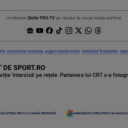
Urmărește
Știrile PRO TV
pe canalul de social media preferat:
etu
,
economie romania
,
eugen teodorovici
,
ministrul finantelor
,
rapo
 DE SPORT.RO
ie 'interzisă' pe rețele. Partenera lui CR7 s-a fotog
UGĂ ȘTIRILE PROTV CA SURSĂ PREFERATĂ
URMĂREȘTE ȘTIRILE PROTV ÎN GOOGLE 