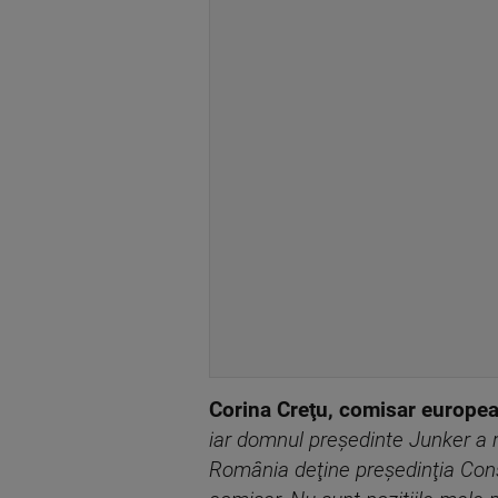
Corina Creţu, comisar europe
iar domnul preşedinte Junker a r
România deţine preşedinţia Consi