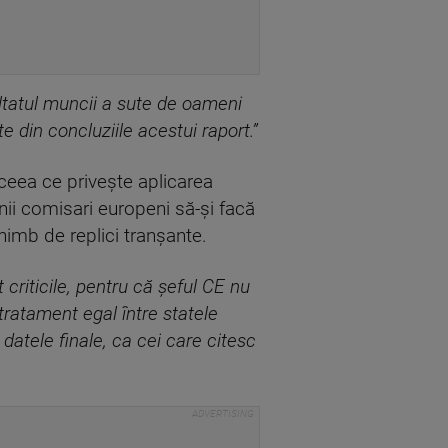
zultatul muncii a sute de oameni
e din concluziile acestui raport.”
 ceea ce priveşte aplicarea
nii comisari europeni să-şi facă
chimb de replici tranşante.
riticile, pentru că şeful CE nu
ratament egal între statele
datele finale, ca cei care citesc