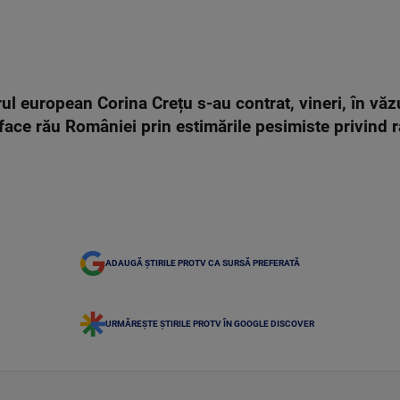
rul european Corina Crețu s-au contrat, vineri, în vă
ce rău României prin estimările pesimiste privind rap
ADAUGĂ ȘTIRILE PROTV CA SURSĂ PREFERATĂ
URMĂREȘTE ȘTIRILE PROTV ÎN GOOGLE DISCOVER