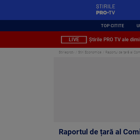
StirilePROTV
TOP CITITE
U
LIVE
Știrile PRO TV ale dimi
Stirileprotv
Stiri Economice
Raportul de țară al Com
Raportul de țară al Comi