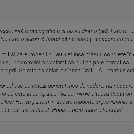
reprezintă o radiografie a situaţiei dintr-o ţară. Este re
 Nu este o surpriză faptul că nu sunteţi de acord cu mult
umit şi că europenii nu au luat încă măsuri concrete în
plus, Teodorovici a declarat că nu i se pare corect ca u
e proprii. Se referea chiar la Corina Creţu. A urmat un s
oi adresa eu astăzi punctul meu de vedere, nu neapărat c
iu că este în campanie. Nu cer nimic altceva decât un t
les? Hai să punem în aceste rapoarte şi previziunile şi 
 cu cât s-a încheiat. Hopa, e prea mare diferenţa!”