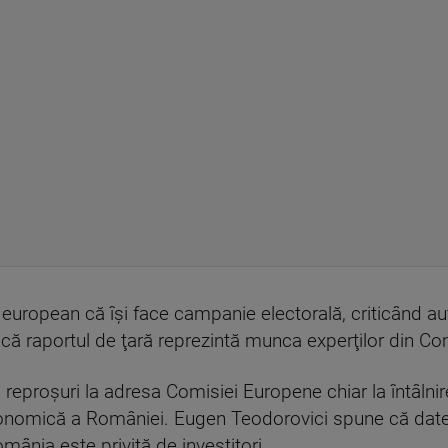
i european că îşi face campanie electorală, criticând aut
at că raportul de ţară reprezintă munca experţilor din C
în reproşuri la adresa Comisiei Europene chiar la întâlni
a economică a României. Eugen Teodorovici spune că date
ânia este privită de investitori.