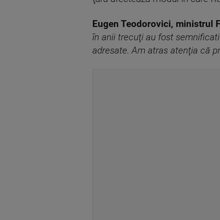
Eugen Teodorovici, ministrul F
în anii trecuţi au fost semnifica
adresate. Am atras atenţia că pre