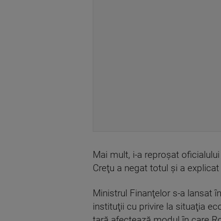
Mai mult, i-a reproşat oficialulu
Creţu a negat totul şi a explic
Ministrul Finanţelor s-a lansat 
instituţii cu privire la situaţi
ţară afectează modul în care Rom