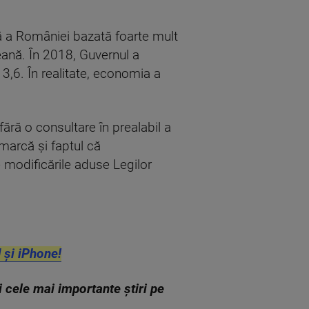
ă a României bazată foarte mult
eană. În 2018, Guvernul a
,6. În realitate, economia a
fără o consultare în prealabil a
emarcă şi faptul că
 modificările aduse Legilor
 și iPhone!
zi cele mai importante știri pe