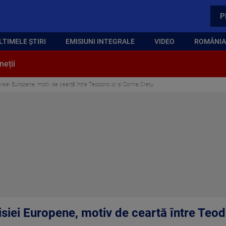
P
LTIMELE ȘTIRI
EMISIUNI INTEGRALE
VIDEO
ROMÂNIA,
neții
isiei Europene, motiv de ceartă între Teodorovici și Corina Crețu
siei Europene, motiv de ceartă între Teod