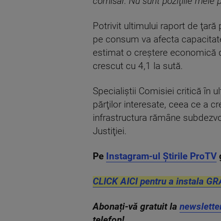
comisar. Nu sunt poziţiile mele 
Potrivit ultimului raport de ţ
pe consum va afecta capacitatea
estimat o creştere economică d
crescut cu 4,1 la sută.
Specialiştii Comisiei critică în
părţilor interesate, ceea ce a c
infrastructura rămâne subdezvol
Justiţiei.
Pe
Instagram-ul Știrile ProTV
CLICK AICI pentru a instala GR
Abonați-vă gratuit la
newslette
telefon!