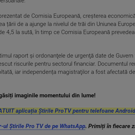
persoanale.”
ară prezentat de Comisia Europeană, creşterea economic
 țării de a ajunge la nivelul de trăi din Uniunea Europ
e 4,5 la sută, în timp ce Comisia Europeană prevedea 3
 ultimul raport şi ordonanţele de urgenţă date de Guvern 
rescut riscurile pentru sectorul financiar. Documentul r
tată, iar independența magistraţilor a fost afectată de
găsiți imaginile momentului din lume!
ATUIT aplicația Știrile ProTV pentru telefoane Android
r-ul Știrile Pro TV de pe WhatsApp
. Primiți în fiecare 