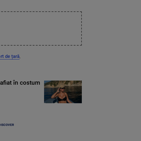
rt de țară
,
rafiat în costum
DISCOVER