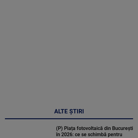
2026
MAI
MULTE
DETALII
48:24
ALTE ȘTIRI
(P) Piața fotovoltaică din București
în 2026: ce se schimbă pentru