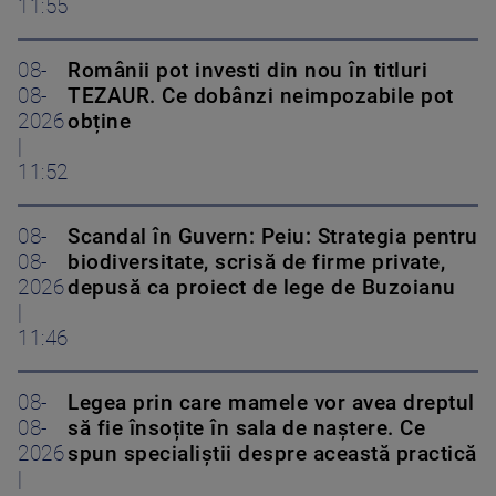
11:55
08-
Românii pot investi din nou în titluri
08-
TEZAUR. Ce dobânzi neimpozabile pot
2026
obține
|
11:52
08-
Scandal în Guvern: Peiu: Strategia pentru
08-
biodiversitate, scrisă de firme private,
2026
depusă ca proiect de lege de Buzoianu
|
11:46
08-
Legea prin care mamele vor avea dreptul
08-
să fie însoțite în sala de naștere. Ce
2026
spun specialiștii despre această practică
|