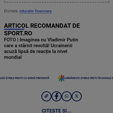
Etichete:
educatie financiara
,
ARTICOL RECOMANDAT DE
SPORT.RO
FOTO | Imaginea cu Vladimir Putin
care a stârnit revoltă! Ucrainenii
acuză lipsă de reacție la nivel
mondial
UGĂ ȘTIRILE PROTV CA SURSĂ PREFERATĂ
URMĂREȘTE ȘTIRILE PROTV ÎN GOOGLE 
CITEȘTE ȘI...