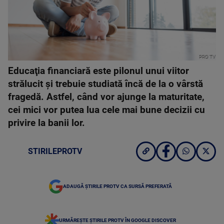
PRO TV
Educaţia financiară este pilonul unui viitor
strălucit și trebuie studiată încă de la o vârstă
fragedă. Astfel, când vor ajunge la maturitate,
cei mici vor putea lua cele mai bune decizii cu
privire la banii lor.
STIRILEPROTV
ADAUGĂ ȘTIRILE PROTV CA SURSĂ PREFERATĂ
URMĂREȘTE ȘTIRILE PROTV ÎN GOOGLE DISCOVER