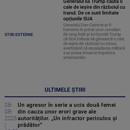
Generalul lui Trump caută o
cale de ieșire din războiul cu
Iranul. De ce sunt limitate
opțiunile SUA
Generalul Dan Caine le-ar fi
transmis în privat unor consilieri
de rang înalt ai lui Donald Trump
STIRI EXTERNE
că SUA trebuie să găsească o cale
de ieșire din războiul cu Iranul,
avertizând că escaladarea militară
s-ar putea întoarce împotriva
americanilor.
ULTIMELE ȘTIRI
08-
Un agresor în serie a ucis două femei
08-
din cauza unor erori grave ale
2026
autorităților. „Un infractor periculos și
|
prădător”