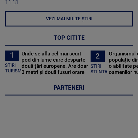
11:31
VEZI MAI MULTE ȘTIRI
TOP CITITE
Unde se află cel mai scurt
Organismul 
1
2
pod din lume care desparte
populație di
STIRI
două țări europene. Are doar
o abilitate p
STIRI
TURISM
3 metri și două fusuri orare
oamenilor nu
STIINTA
PARTENERI