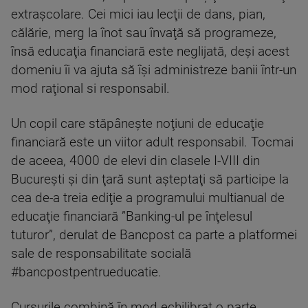
extraşcolare. Cei mici iau lecţii de dans, pian,
călărie, merg la înot sau învaţă să programeze,
însă educaţia financiară este neglijată, deşi acest
domeniu îi va ajuta să îşi administreze banii într-un
mod raţional si responsabil.
Un copil care stăpâneşte noţiuni de educaţie
financiară este un viitor adult responsabil. Tocmai
de aceea, 4000 de elevi din clasele I-VIII din
Bucureşti şi din ţară sunt aşteptaţi să participe la
cea de-a treia ediţie a programului multianual de
educaţie financiară ”Banking-ul pe înţelesul
tuturor”, derulat de Bancpost ca parte a platformei
sale de responsabilitate socială
#bancpostpentrueducatie.
Cursurile combină în mod echilibrat o parte