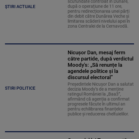
scufundate controlat în Dunăre,
după o operațiune de 11 ore,
ȘTIRI ACTUALE
pentru redirecționarea unei părți
din debit către Dunărea Veche și
limitarea scăderii nivelului apei în
zona Centralei de la Cernavodă.
Nicușor Dan, mesaj ferm
către partide, după verdictul
Moody's: „Să renunțe la
agendele politice şi la
discursul electoral”
Președintele Nicușor Dan a salutat
STIRI POLITICE
decizia Moody’s de a menține
ratingul României la „Baa3”,
afirmând că agenția a confirmat
progresele făcute în ultimul an
pentru echilibrarea finanțelor
publice și reducerea cheltuielilor.