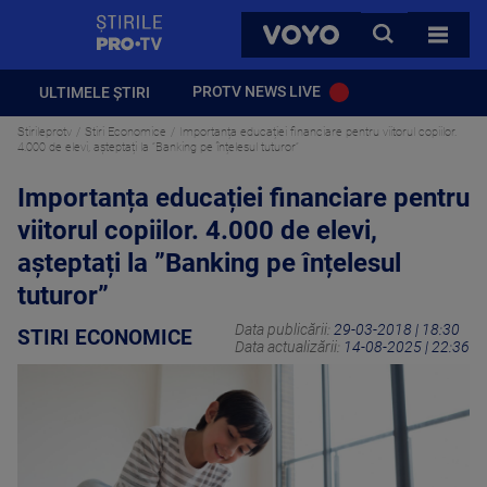
StirilePROTV
CAUTA
VOYO
TOATE 
PROTV NEWS LIVE
ULTIMELE ȘTIRI
Stirileprotv
Stiri Economice
Importanța educației financiare pentru viitorul copiilor.
4.000 de elevi, așteptați la ”Banking pe înțelesul tuturor”
Importanța educației financiare pentru
viitorul copiilor. 4.000 de elevi,
așteptați la ”Banking pe înțelesul
tuturor”
Data publicării:
29-03-2018 | 18:30
STIRI ECONOMICE
Data actualizării:
14-08-2025 | 22:36