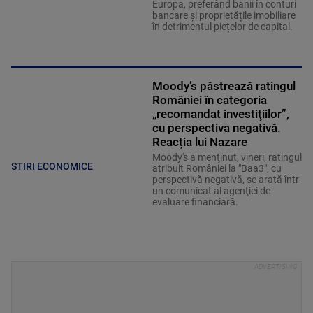
Europa, preferând banii în conturi
bancare și proprietățile imobiliare
în detrimentul piețelor de capital.
Moody’s păstrează ratingul
României în categoria
„recomandat investiţiilor”,
cu perspectiva negativă.
Reacția lui Nazare
Moody's a menţinut, vineri, ratingul
STIRI ECONOMICE
atribuit României la "Baa3", cu
perspectivă negativă, se arată într-
un comunicat al agenţiei de
evaluare financiară.