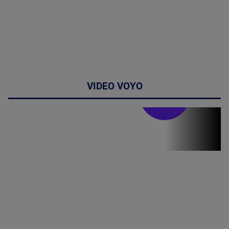
VIDEO VOYO
Stirile PRO TV
Stirile PRO
TV # 19.00 -
07 August