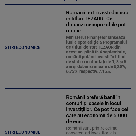
Românii pot investi din nou
în titluri TEZAUR. Ce
dobânzi neimpozabile pot
obține
Ministerul Finanţelor lansează
luni a opta ediţie a Programului
de titluri de stat TEZAUR din
STIRI ECONOMICE
acest an, până în 4 septembrie,
românii putând investi în titluri
de stat cu maturităţi de 1, 3 şi 5
ani şi dobânzi anuale de 6,20%,
6,75%, respectiv, 7,15%.
Românii preferă banii în
conturi și casele în locul
investițiilor. Ce pot face cei
care au economii de 5.000
de euro
Românii sunt printre cei mai
STIRI ECONOMICE
conservatori investitori din