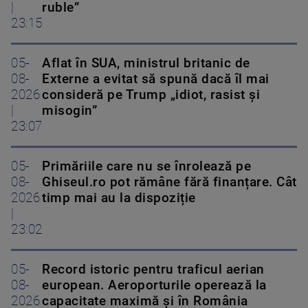
|
ruble”
23:15
05-
Aflat în SUA, ministrul britanic de
08-
Externe a evitat să spună dacă îl mai
2026
consideră pe Trump „idiot, rasist și
|
misogin”
23:07
05-
Primăriile care nu se înrolează pe
08-
Ghiseul.ro pot rămâne fără finanțare. Cât
2026
timp mai au la dispoziție
|
23:02
05-
Record istoric pentru traficul aerian
08-
european. Aeroporturile operează la
2026
capacitate maximă și în România