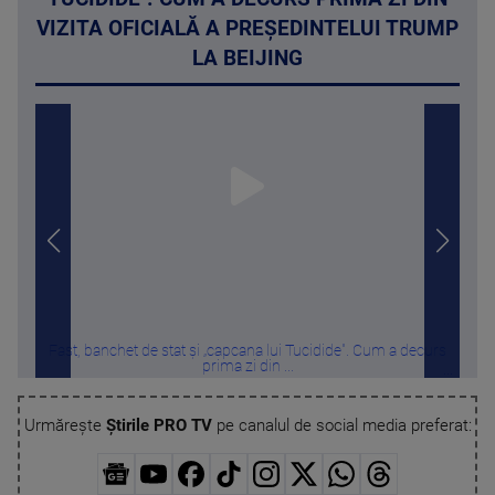
VIZITA OFICIALĂ A PREȘEDINTELUI TRUMP
LA BEIJING
Fast, banchet de stat și „capcana lui Tucidide". Cum a decurs
N
prima zi din ...
Urmărește
Știrile PRO TV
pe canalul de social media preferat: