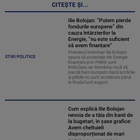
CITEȘTE ȘI...
Ilie Bolojan: ”Putem pierde
fondurile europene” din
cauza întârzierilor la
Energie, ”nu este suficient
să avem finanțare”
Premierul interimar Ilie Bolojan
STIRI POLITICE
spune că proiectele din Energie
finanțate prin PNRR sunt
întârziate, iar România riscă să
piardă bani europeni dacă lucrările
și plățile nu sunt accelerate până
la finalul lunii august.
Cum explică Ilie Bolojan
nevoia de a tăia din banii de
la bugetari, în șase grafice:
Avem cheltuieli
disproporționat de mari