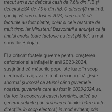
trecut am avut deficitul cash de 7,6% din PIB şi
deficitul ESA de 7,9% din PIB. O diferenţă minimă,
gândiţi-vă cum a fost în 2024, care arată că
facturile au fost plătite, chiar şi cele restante de
mult timp, iar Ministerul Dezvoltării a anunţat că la
finalul anului toate facturile au fost plătite”
, a mai
spus Ilie Bolojan.
El a criticat fostele guverne pentru creșterea
deficitelor și a inflației în anii 2023-2024,
susținând că măsurile populiste luate în scop
electoral au agravat situația economică:
„Este
anormal şi imoral ca atunci când guvernele
noastre, guvernele care au fost în 2023-2024, au
dat foc la acoperişul casei României, adică au
generat deficite prin aruncarea banilor către toate
direcţiile, în scop electoral, în mod evident, prin