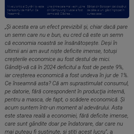
Nivelul critic al Dunării lovește
Una dintre cele mai vechi uzine
Bărbat din Botoșani dat dispărut
transportul de mărfuri. Ce
din Câmpulung Muscel a fost
de câteva luni, găsit îngropat în
înseamnă ...
demolată. Clădirea ...
curtea casei ...
„Şi acesta era un efect previzibil şi, chiar dacă pare
un semn care nu e bun, eu cred că este un semn
că economia noastră se însănătoşeşte. Deşi în
ultimii ani am avut nişte deficite imense, totuşi
creşterile economice au fost destul de mici.
Gândiţi-vă că în 2024 deficitul a fost de peste 9%,
iar creşterea economică a fost undeva în jur de 1%.
Ce înseamnă asta? Că am suprastimulat consumul,
pe datorie, fără corespondent în producţia internă,
pentru a masca, de fapt, o scădere economică. Şi
acum suntem într-un moment al adevărului. Asta
este starea reală a economiei, fără deficite imense,
care sunt gândite doar pe îndatorare, dar care nu
mai puteau fi susţinute, şi ştiţi acest lucru”
, a