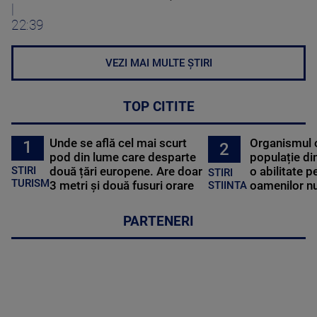
|
22:39
VEZI MAI MULTE ȘTIRI
TOP CITITE
Unde se află cel mai scurt
Organismul 
1
2
pod din lume care desparte
populație di
STIRI
două țări europene. Are doar
o abilitate p
STIRI
TURISM
3 metri și două fusuri orare
oamenilor nu
STIINTA
PARTENERI