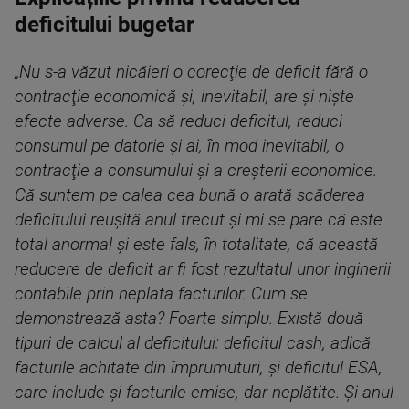
deficitului bugetar
„Nu s-a văzut nicăieri o corecţie de deficit fără o
contracţie economică şi, inevitabil, are şi nişte
efecte adverse. Ca să reduci deficitul, reduci
consumul pe datorie şi ai, în mod inevitabil, o
contracţie a consumului şi a creşterii economice.
Că suntem pe calea cea bună o arată scăderea
deficitului reuşită anul trecut şi mi se pare că este
total anormal şi este fals, în totalitate, că această
reducere de deficit ar fi fost rezultatul unor inginerii
contabile prin neplata facturilor. Cum se
demonstrează asta? Foarte simplu. Există două
tipuri de calcul al deficitului: deficitul cash, adică
facturile achitate din împrumuturi, şi deficitul ESA,
care include şi facturile emise, dar neplătite. Şi anul