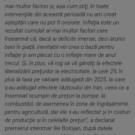
mai multor factori şi, aşa cum ştiţi, în toate
intervenţiile din această perioadă nu am creat
aşteptări care nu pot fi onorate. Inflaţia este un
rezultat cumulat al mai multor factori care
înseamnă că, dacă ai deficite imense, deci arunci
bani în piaţă, inevitabil vei crea o bază pentru
inflaţie şi am plecat cu o inflaţie mare de anul
trecut. Şi, în plus, vă rog să vă gândiţi la efectele
liberalizării preţurilor la electricitate, la cele 2% în
plus la taxa pe valoare adăugată din 2025, la care
s-au adăugat efectele războiului din Iran, ceea ce a
însemnat scumpiri de preţuri la pompe, la
combustibil, de asemenea în zona de îngrăşăminte
pentru agricultură, dar ele s-au reflectat şi în costuri
de producţie şi în celelalte preţuri”
, a declarat
premierul interimar Ilie Bolojan, după datele