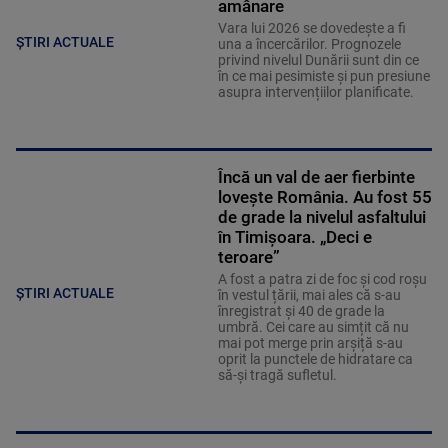
amânare
Vara lui 2026 se dovedește a fi
ȘTIRI ACTUALE
una a încercărilor. Prognozele
privind nivelul Dunării sunt din ce
în ce mai pesimiste și pun presiune
asupra intervențiilor planificate.
Încă un val de aer fierbinte
lovește România. Au fost 55
de grade la nivelul asfaltului
în Timișoara. „Deci e
teroare”
A fost a patra zi de foc și cod roșu
ȘTIRI ACTUALE
în vestul țării, mai ales că s-au
înregistrat și 40 de grade la
umbră. Cei care au simțit că nu
mai pot merge prin arșiță s-au
oprit la punctele de hidratare ca
să-și tragă sufletul.