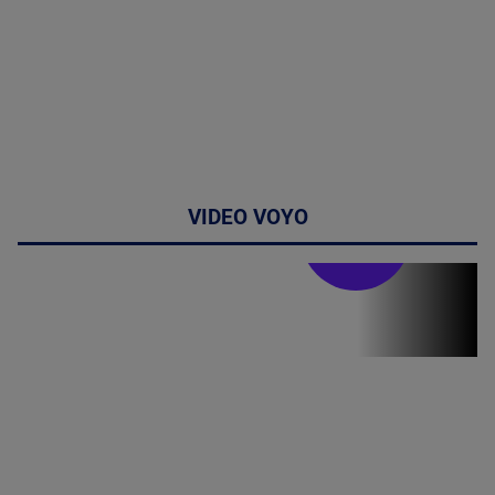
VIDEO VOYO
Stirile PRO TV
Stirile PRO
TV # 19.00 -