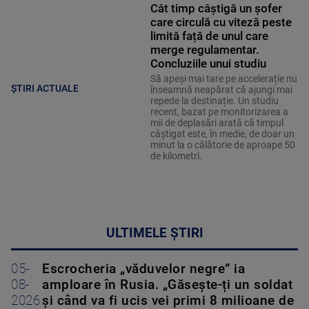
Cât timp câștigă un șofer
care circulă cu viteză peste
limită față de unul care
merge regulamentar.
Concluziile unui studiu
Să apeși mai tare pe accelerație nu
ȘTIRI ACTUALE
înseamnă neapărat că ajungi mai
repede la destinație. Un studiu
recent, bazat pe monitorizarea a
mii de deplasări arată că timpul
câștigat este, în medie, de doar un
minut la o călătorie de aproape 50
de kilometri.
ULTIMELE ȘTIRI
05-
Escrocheria „văduvelor negre” ia
08-
amploare în Rusia. „Găsește-ți un soldat
2026
și când va fi ucis vei primi 8 milioane de