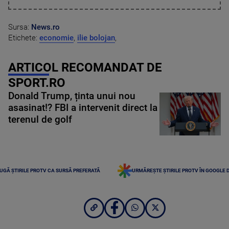
Sursa:
News.ro
Etichete:
economie
,
ilie bolojan
,
ARTICOL RECOMANDAT DE
SPORT.RO
Donald Trump, ținta unui nou
asasinat!? FBI a intervenit direct la
terenul de golf
UGĂ ȘTIRILE PROTV CA SURSĂ PREFERATĂ
URMĂREȘTE ȘTIRILE PROTV ÎN GOOGLE 