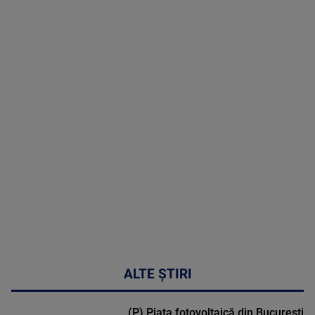
05 August
2026
MAI
MULTE
DETALII
50:27
ALTE ȘTIRI
(P) Piața fotovoltaică din București