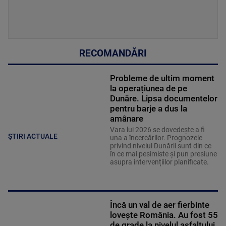
RECOMANDĂRI
Probleme de ultim moment
la operațiunea de pe
Dunăre. Lipsa documentelor
pentru barje a dus la
amânare
Vara lui 2026 se dovedește a fi
ȘTIRI ACTUALE
una a încercărilor. Prognozele
privind nivelul Dunării sunt din ce
în ce mai pesimiste și pun presiune
asupra intervențiilor planificate.
Încă un val de aer fierbinte
lovește România. Au fost 55
de grade la nivelul asfaltului