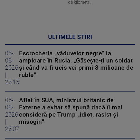
de kilometri.
ULTIMELE ȘTIRI
05-
Escrocheria „văduvelor negre” ia
08-
amploare în Rusia. „Găsește-ți un soldat
2026
și când va fi ucis vei primi 8 milioane de
|
ruble”
23:15
05-
Aflat în SUA, ministrul britanic de
08-
Externe a evitat să spună dacă îl mai
2026
consideră pe Trump „idiot, rasist și
|
misogin”
23:07