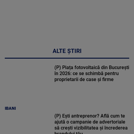
ALTE ȘTIRI
(P) Piața fotovoltaică din București
în 2026: ce se schimbă pentru
proprietarii de case și firme
IBANI
(P) Ești antreprenor? Află cum te
ajută o campanie de advertoriale
să crești vizibilitatea și încrederea
brandului tău