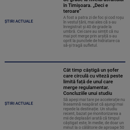
în Timișoara. „Deci e
teroare”
A fost a patra zi de foc și cod roșu
ȘTIRI ACTUALE
în vestul țării, mai ales că s-au
înregistrat și 40 de grade la
umbră. Cei care au simțit că nu
mai pot merge prin arșiță s-au
oprit la punctele de hidratare ca
să-și tragă sufletul.
Cât timp câștigă un șofer
care circulă cu viteză peste
limită față de unul care
merge regulamentar.
Concluziile unui studiu
Să apeși mai tare pe accelerație nu
ȘTIRI ACTUALE
înseamnă neapărat că ajungi mai
repede la destinație. Un studiu
recent, bazat pe monitorizarea a
mii de deplasări arată că timpul
câștigat este, în medie, de doar un
minut la o călătorie de aproape 50