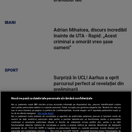
IBANI
Adrian Mihalcea, discurs incredibil
înainte de UTA - Rapid: „Acest
criminal a omorât vreo șase
oameni”
SPORT
Surpriză în UCL! Aarhus a oprit
parcursul perfect al revelației din
preliminarii
Nouă ne pasă ca datele tale personale să rămână confidențiale
Noi și partenerii noștri
201
stocăm și/sau accesăm informații pe dispozitivul dvs., precum identificatorii cookie
unici pentru prelucrarea datelor cu caracter personal. Puteți accepta sau gestiona alegerile dvs. făcând clic mai jos
sau în orice moment, pe pagina cu politica de confidențialitate. Aceste alegeri vor fi raportate partenerilor noștri și
nu vă vor afecta navigarea.
Mai multe detalii
Noi si partenerii nostri (retelele de socializare si agentiile de publicitate partenere, precum si furnizorii nostri de
SPORT
servicii de date analitice) prelucram date pentru a permite website-ului sa functioneze, pentru a personaliza
continutul si anunturile publicitare afisate in functie de interesele si/sau profilul dvs., pentru a va oferi
functionalitati aferente retelelor de socializare si pentru a analiza traficul pe website. Beneficiati de drepturile
prevazute de art. 15-22 din GDPR in legatura cu prelucrarea datelor cu caracter personal. Aceste drepturi pot fi
exercitate prin modalitatea indicata
aici
. Prin click pe “ACCEPT TOATE”, acceptati folosirea tuturor Tehnologiilor de