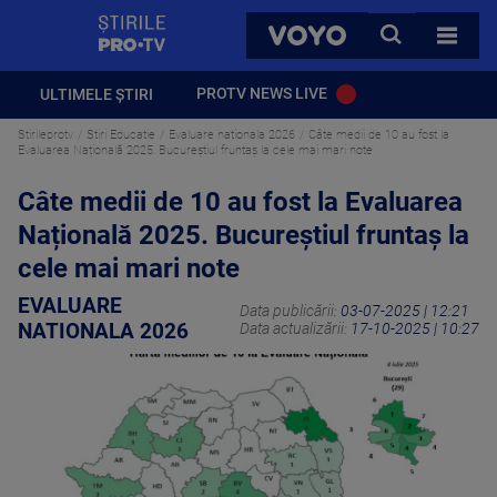
StirilePROTV
CAUTA
VOYO
TOATE 
PROTV NEWS LIVE
ULTIMELE ȘTIRI
Stirileprotv
Stiri Educatie
Evaluare nationala 2026
Câte medii de 10 au fost la
Evaluarea Națională 2025. Bucureștiul fruntaș la cele mai mari note
Câte medii de 10 au fost la Evaluarea
Națională 2025. Bucureștiul fruntaș la
cele mai mari note
EVALUARE
Data publicării:
03-07-2025 | 12:21
NATIONALA 2026
Data actualizării:
17-10-2025 | 10:27