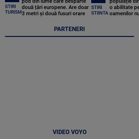
pod din lume care desparte
populație di
STIRI
două țări europene. Are doar
o abilitate p
STIRI
TURISM
3 metri și două fusuri orare
oamenilor nu
STIINTA
PARTENERI
VIDEO VOYO