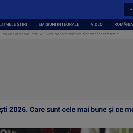
P
LTIMELE ȘTIRI
EMISIUNI INTEGRALE
VIDEO
ROMÂNIA,
Lista liceelor din București 2026. Care sunt cele mai bune și ce medii de admitere au
ești 2026. Care sunt cele mai bune și ce m