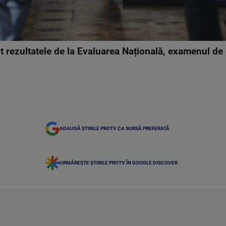
mit rezultatele de la Evaluarea Națională, examenul de
ADAUGĂ ȘTIRILE PROTV CA SURSĂ PREFERATĂ
URMĂREȘTE ȘTIRILE PROTV ÎN GOOGLE DISCOVER