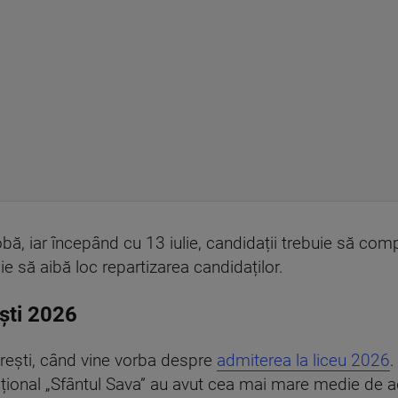
bă, iar începând cu 13 iulie, candidații trebuie să comp
e să aibă loc repartizarea candidaților.
ești 2026
rești, când vine vorba despre
admiterea la liceu 2026
.
țional „Sfântul Sava” au avut cea mai mare medie de ad