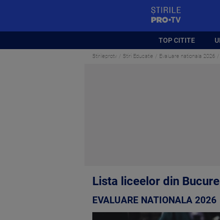
StirilePROTV
TOP CITITE
U
Stirileprotv
Stiri Educatie
Evaluare nationala 2026
Lista liceelor din Bucur
EVALUARE NATIONALA 2026