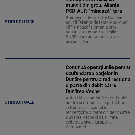
muncit din greu. Alianța
PSD-AUR ”minează” țara
Premierul interimar Ilie Bolojan
STIRI POLITICE
acuză ”alianța de facto PSD-AUR”
că ”minează” România prin
acțiunile lor împotriva legilor
PNRR, care pot aduce grave
prejudicii țării.
Continuă operațiunile pentru
scufundarea barjelor în
Dunăre pentru a redirecționa
o parte din debit către
Dunărea Veche
Autoritățile continuă operațiunile
ȘTIRI ACTUALE
pentru scufundarea a patru barje
în Dunăre, cu scopul de a
redirecționa o parte din debit către
Dunărea Veche și de a limita
scăderea nivelului apei la
Cernavodă.