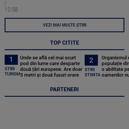
|
10:58
VEZI MAI MULTE ȘTIRI
TOP CITITE
Unde se află cel mai scurt
Organismul 
1
2
pod din lume care desparte
populație di
STIRI
două țări europene. Are doar
o abilitate p
STIRI
TURISM
3 metri și două fusuri orare
oamenilor nu
STIINTA
PARTENERI