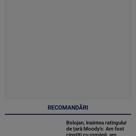
RECOMANDĂRI
Bolojan, înaintea ratingului
de țară Moody’s: Am fost
cinstiți cu românii, am