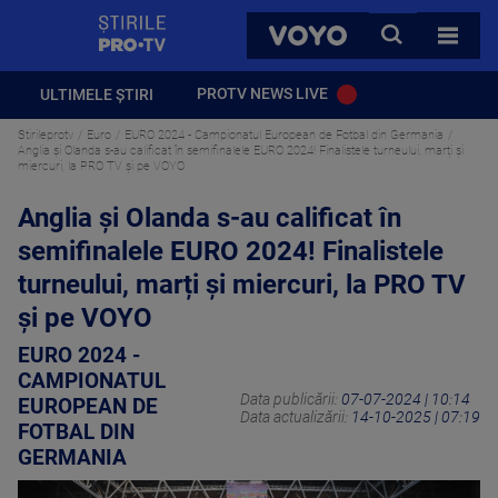
StirilePROTV
CAUTA
VOYO
TOATE 
PROTV NEWS LIVE
ULTIMELE ȘTIRI
Stirileprotv
Euro
EURO 2024 - Campionatul European de Fotbal din Germania
Anglia și Olanda s-au calificat în semifinalele EURO 2024! Finalistele turneului, marți și
miercuri, la PRO TV și pe VOYO
Anglia și Olanda s-au calificat în
semifinalele EURO 2024! Finalistele
turneului, marți și miercuri, la PRO TV
și pe VOYO
EURO 2024 -
CAMPIONATUL
Data publicării:
07-07-2024 | 10:14
EUROPEAN DE
Data actualizării:
14-10-2025 | 07:19
FOTBAL DIN
GERMANIA