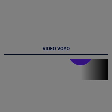
VIDEO VOYO
Doctor de
bine
(P) Terapia