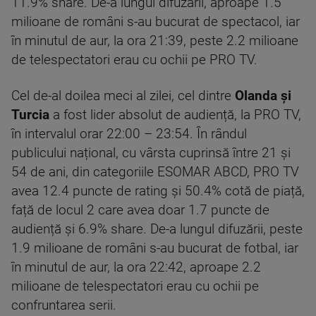
11.9% share. De-a lungul difuzării, aproape 1.5
milioane de români s-au bucurat de spectacol, iar
în minutul de aur, la ora 21:39, peste 2.2 milioane
de telespectatori erau cu ochii pe PRO TV.
Cel de-al doilea meci al zilei, cel dintre
Olanda și
Turcia
a fost lider absolut de audiență, la PRO TV,
în intervalul orar 22:00 – 23:54. În rândul
publicului național, cu vârsta cuprinsă între 21 și
54 de ani, din categoriile ESOMAR ABCD, PRO TV
avea 12.4 puncte de rating și 50.4% cotă de piață,
față de locul 2 care avea doar 1.7 puncte de
audiență și 6.9% share. De-a lungul difuzării, peste
1.9 milioane de români s-au bucurat de fotbal, iar
în minutul de aur, la ora 22:42, aproape 2.2
milioane de telespectatori erau cu ochii pe
confruntarea serii.