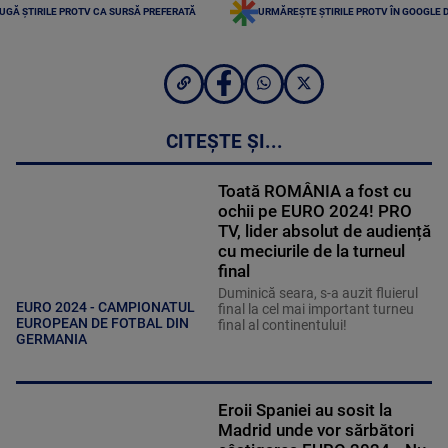
UGĂ ȘTIRILE PROTV CA SURSĂ PREFERATĂ
URMĂREȘTE ȘTIRILE PROTV ÎN GOOGLE 
CITEȘTE ȘI...
Toată ROMÂNIA a fost cu
ochii pe EURO 2024! PRO
TV, lider absolut de audiență
cu meciurile de la turneul
final
Duminică seara, s-a auzit fluierul
EURO 2024 - CAMPIONATUL
final la cel mai important turneu
EUROPEAN DE FOTBAL DIN
final al continentului!
GERMANIA
Eroii Spaniei au sosit la
Madrid unde vor sărbători