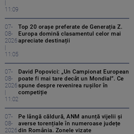
|
11:09
07-
Top 20 orașe preferate de Generația Z.
08-
Europa domină clasamentul celor mai
2026
apreciate destinații
|
11:05
07-
David Popovici: „Un Campionat European
08-
poate fi mai tare decât un Mondial”. Ce
2026
spune despre revenirea rușilor în
|
competiție
11:02
07-
Pe lângă căldură, ANM anunță vijelii și
08-
averse torențiale în numeroase județe
2026
din România. Zonele vizate