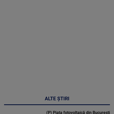
hormonală în
menopauză
poate
corecta
sindromul
cardio-
metabolic
MAI
MULTE
DETALII
17:46
ALTE ȘTIRI
(P) Piața fotovoltaică din București