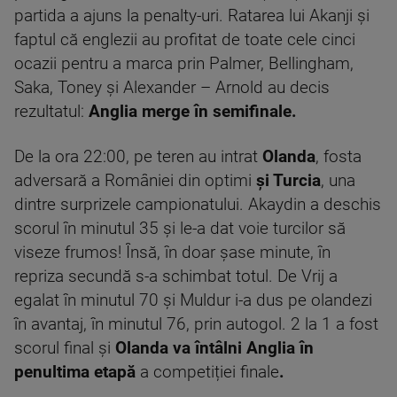
partida a ajuns la penalty-uri. Ratarea lui Akanji și
faptul că englezii au profitat de toate cele cinci
ocazii pentru a marca prin Palmer, Bellingham,
Saka, Toney și Alexander – Arnold au decis
rezultatul:
Anglia merge în semifinale.
De la ora 22:00, pe teren au intrat
Olanda
, fosta
adversară a României din optimi
și Turcia
, una
dintre surprizele campionatului. Akaydin a deschis
scorul în minutul 35 și le-a dat voie turcilor să
viseze frumos! Însă, în doar șase minute, în
repriza secundă s-a schimbat totul. De Vrij a
egalat în minutul 70 și Muldur i-a dus pe olandezi
în avantaj, în minutul 76, prin autogol. 2 la 1 a fost
scorul final și
Olanda va întâlni Anglia în
penultima etapă
a competiției finale
.