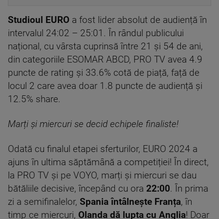
Studioul EURO
a fost lider absolut de audiență în
intervalul 24:02 – 25:01. În rândul publicului
național, cu vârsta cuprinsă între 21 și 54 de ani,
din categoriile ESOMAR ABCD, PRO TV avea 4.9
puncte de rating și 33.6% cotă de piață, față de
locul 2 care avea doar 1.8 puncte de audiență și
12.5% share.
Marți și miercuri se decid echipele finaliste!
Odată cu finalul etapei sferturilor, EURO 2024 a
ajuns în ultima săptămână a competiției! În direct,
la PRO TV și pe VOYO, marți și miercuri se dau
bătăliile decisive, începând cu ora
22:00
. În prima
zi a semifinalelor,
Spania întâlnește Franța
, în
timp ce miercuri,
Olanda dă lupta cu Anglia
! Doar