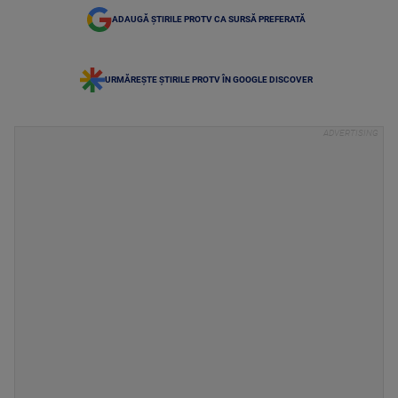
ADAUGĂ ȘTIRILE PROTV CA SURSĂ PREFERATĂ
URMĂREȘTE ȘTIRILE PROTV ÎN GOOGLE DISCOVER