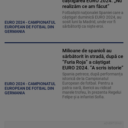
câştigarea EURO 2024. „Nu
realizăm ce am făcut”
Fotbaliştii naţionalei Spaniei care a
câştigat duminică EURO 2024, au
sosit luni la Madrid, unde vor fi
EURO 2024 - CAMPIONATUL
sărbătoriţi ca nişte eroi.
EUROPEAN DE FOTBAL DIN
GERMANIA
Milioane de spanioli au
sărbătorit în stradă, după ce
”Furia Roja” a câștigat
EURO 2024. ”A scris istorie”
Spania petrece, după performanța
istorică de la Campionatul
European de fotbal. Pentru a
EURO 2024 - CAMPIONATUL
patra oară, ibericii au ridicat
EUROPEAN DE FOTBAL DIN
marele trofeu, în prezenta Regelui
GERMANIA
Felipe și a infantei Sofia.