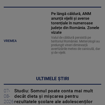
Pe lângă căldură, ANM
anunță vijelii și averse
torențiale în numeroase
județe din România. Zonele
vizate
Valul de căldură persistă pe
VREMEA
teritoriul României. Meterologii au
prelungit vineri dimineață
avertizările meteo de caniculă, dar
și de vijelii.
ULTIMELE ȘTIRI
07-
Studiu: Somnul poate conta mai mult
08-
decât dieta și mișcarea pentru
2026
rezultatele școlare ale adolescenților