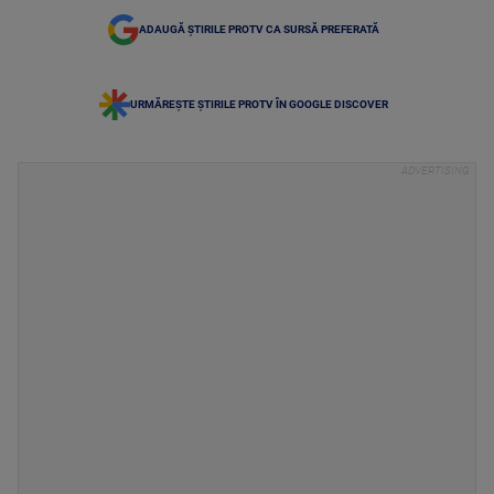
ADAUGĂ ȘTIRILE PROTV CA SURSĂ PREFERATĂ
URMĂREȘTE ȘTIRILE PROTV ÎN GOOGLE DISCOVER