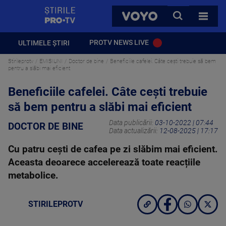
StirilePROTV
CAUTA
VOYO
TOATE 
PROTV NEWS LIVE
ULTIMELE ȘTIRI
Stirileprotv
EMISIUNI
Doctor de bine
Beneficiile cafelei. Câte cești trebuie să bem
pentru a slăbi mai eficient
Beneficiile cafelei. Câte cești trebuie
să bem pentru a slăbi mai eficient
Data publicării:
03-10-2022 | 07:44
DOCTOR DE BINE
Data actualizării:
12-08-2025 | 17:17
Cu patru cești de cafea pe zi slăbim mai eficient.
Aceasta deoarece accelerează toate reacțiile
metabolice.
STIRILEPROTV