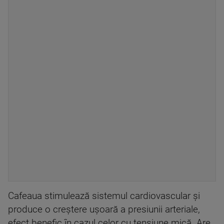
Cafeaua stimulează sistemul cardiovascular și
produce o creștere ușoară a presiunii arteriale,
efect benefic în cazul celor cu tensiune mică. Are