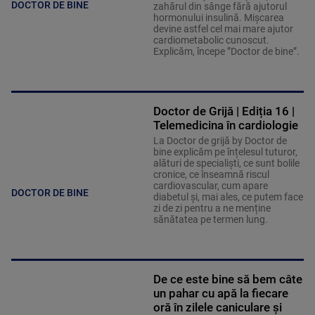
DOCTOR DE BINE
zahărul din sânge fără ajutorul
hormonului insulină. Mișcarea
devine astfel cel mai mare ajutor
cardiometabolic cunoscut.
Explicăm, începe ”Doctor de bine”.
Doctor de Grijă | Ediția 16 |
Telemedicina în cardiologie
La Doctor de grijă by Doctor de
bine explicăm pe înțelesul tuturor,
alături de specialiști, ce sunt bolile
cronice, ce înseamnă riscul
cardiovascular, cum apare
DOCTOR DE BINE
diabetul și, mai ales, ce putem face
zi de zi pentru a ne menține
sănătatea pe termen lung.
De ce este bine să bem câte
un pahar cu apă la fiecare
oră în zilele caniculare și