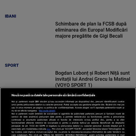
IBANI
Schimbare de plan la FCSB după
eliminarea din Europa! Modificări
majore pregătite de Gigi Becali
SPORT
Bogdan Lobonț și Robert Niță sunt
invitații lui Andrei Grecu la Matinal
(VOYO SPORT 1)
Nouă ne pasă ca datele tale personale să rămână confidențiale
Noi și partenerii noștri
201
stocăm și/sau accesăm informații pe dispozitivul dvs., precum identificatorii cookie
unici pentru prelucrarea datelor cu caracter personal. Puteți accepta sau gestiona alegerile dvs. făcând clic mai jos
sau în orice moment, pe pagina cu politica de confidențialitate. Aceste alegeri vor fi raportate partenerilor noștri și
nu vă vor afecta navigarea.
Mai multe detalii
SPORT
Noi si partenerii nostri (retelele de socializare si agentiile de publicitate partenere, precum si furnizorii nostri de
servicii de date analitice) prelucram date pentru a permite website-ului sa functioneze, pentru a personaliza
continutul si anunturile publicitare afisate in functie de interesele si/sau profilul dvs., pentru a va oferi
functionalitati aferente retelelor de socializare si pentru a analiza traficul pe website. Beneficiati de drepturile
prevazute de art. 15-22 din GDPR in legatura cu prelucrarea datelor cu caracter personal. Aceste drepturi pot fi
exercitate prin modalitatea indicata
aici
. Prin click pe “ACCEPT TOATE”, acceptati folosirea tuturor Tehnologiilor de
tip Cookie, care implica inclusiv acceptul dvs. cu privire la stocarea/accesarea informatiilor de catre Vendor-ii cu
care colaboram. Prin click pe “VREAU SA MODIFIC SETARILE INDIVIDUAL” puteti schimba preferintele in mod