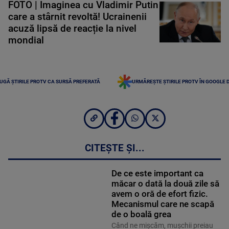
FOTO | Imaginea cu Vladimir Putin
care a stârnit revoltă! Ucrainenii
acuză lipsă de reacție la nivel
mondial
UGĂ ȘTIRILE PROTV CA SURSĂ PREFERATĂ
URMĂREȘTE ȘTIRILE PROTV ÎN GOOGLE 
CITEȘTE ȘI...
De ce este important ca
măcar o dată la două zile să
avem o oră de efort fizic.
Mecanismul care ne scapă
de o boală grea
Când ne mișcăm, mușchii preiau