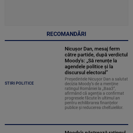
RECOMANDĂRI
Nicușor Dan, mesaj ferm
către partide, după verdictul
Moody's: „Să renunțe la
agendele politice şi la
discursul electoral”
Președintele Nicușor Dan a salutat
STIRI POLITICE
decizia Moody’s de a menține
ratingul României la „Baa3”,
afirmând că agenția a confirmat
progresele făcute în ultimul an
pentru echilibrarea finanțelor
publice și reducerea cheltuielilor.
Moody’s păstrează ratingul