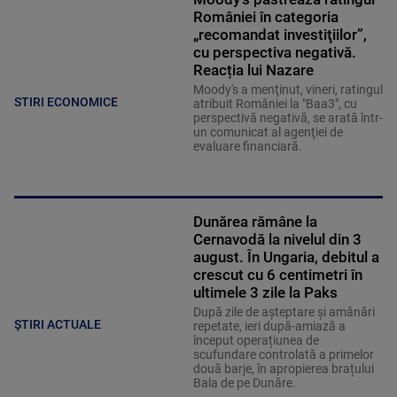
României în categoria
„recomandat investiţiilor”,
cu perspectiva negativă.
Reacția lui Nazare
Moody's a menţinut, vineri, ratingul
STIRI ECONOMICE
atribuit României la "Baa3", cu
perspectivă negativă, se arată într-
un comunicat al agenţiei de
evaluare financiară.
Dunărea rămâne la
Cernavodă la nivelul din 3
august. În Ungaria, debitul a
crescut cu 6 centimetri în
ultimele 3 zile la Paks
După zile de așteptare și amânări
ȘTIRI ACTUALE
repetate, ieri după-amiază a
început operațiunea de
scufundare controlată a primelor
două barje, în apropierea brațului
Bala de pe Dunăre.