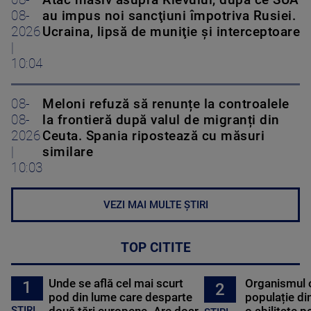
08-
Atac masiv asupra Kievului, după ce SUA
08-
au impus noi sancţiuni împotriva Rusiei.
2026
Ucraina, lipsă de muniţie şi interceptoare
|
10:04
08-
Meloni refuză să renunțe la controalele
08-
la frontieră după valul de migranți din
2026
Ceuta. Spania ripostează cu măsuri
|
similare
10:03
VEZI MAI MULTE ȘTIRI
TOP CITITE
Unde se află cel mai scurt
Organismul 
1
2
pod din lume care desparte
populație di
STIRI